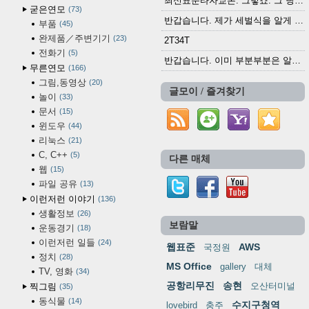
최신표준타자교본. 그렇죠. 그 당시에 최신 표준...
굳은연모
73
반갑습니다. 제가 세벌식을 알게 되어 세벌식 써...
부품
45
완제품／주변기기
23
2T34T
전화기
5
반갑습니다. 이미 부분부분은 알려진 정보들이...
무른연모
166
그림,동영상
20
글모이 / 즐겨찾기
놀이
33
문서
15
윈도우
44
리눅스
21
C, C++
5
다른 매체
웹
15
파일 공유
13
이런저런 이야기
136
생활정보
26
보람말
운동경기
18
이런저런 일들
24
웹표준
AWS
국정원
정치
28
MS Office
gallery
대체
TV, 영화
34
공항리무진
송현
오산터미널
찍그림
35
동식물
14
수지구청역
lovebird
충주