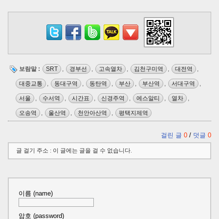
보람말 :
SRT
,
경부선
,
고속열차
,
김천구미역
,
대전역
,
대중교통
,
동대구역
,
동탄역
,
부산
,
부산역
,
서대구역
,
서울
,
수서역
,
시간표
,
신경주역
,
에스알티
,
열차
,
오송역
,
울산역
,
천안아산역
,
평택지제역
걸린 글
0
/
덧글
0
글 걸기 주소 : 이 글에는 글을 걸 수 없습니다.
이름 (name)
암호 (password)