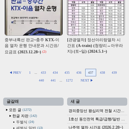
중부내륙선 판교~충주 KTX-이
[관광열차] 정선아리랑열차 시
음 열차 운행 안내문과 시간표/
간표 (A-train) (청량리↔아우라
지) (토~일) (2024.5.1~)
요금표 (2023.12.28~)
(2)
◀ PREV
1
...
433
434
435
436
437
438
439
440
441
...
1272
NEXT ▶
글갈래
새 글
모든 글
1272
경의중앙선 왕십리역 전철 시간표 (2026.4.20~)
한글 자판
142
1호선 동인천역 특급/급행/일반 전철 시간표 (2026.2.28~)
두벌식
24
나주역 열차 시간표 (2026.2.28~)
세벌식 일반
13