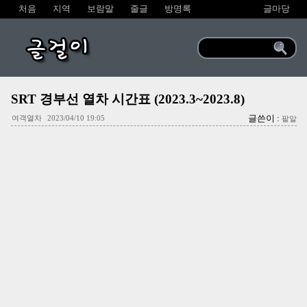
처음
지역
보람말
줄글
방명록
글마당
글걸이
SRT 경부선 열차 시간표 (2023.3~2023.8)
글쓴이 :
여객열차
2023/04/10 19:05
팥알