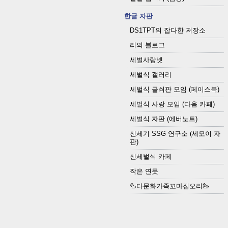
한글 자판
DS1TPT의 잡다한 저장소
리의 블로그
세벌사랑넷
세벌식 갤러리
세벌식 글쇠판 모임 (페이스북)
세벌식 사랑 모임 (다음 카페)
세벌식 자판 (에버노트)
신세기 SSG 연구소 (세모이 자
판)
신세벌식 카페
작은 연못
🦆다문화가족꼬마집오리🦢