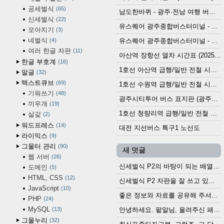
공세벌식
65
남도한바퀴 - 광주·전남 여행 버스 노선 (2026.3.1~5.31)
신세벌식
22
유스퀘어 광주종합버스터미널 - 곡성,순천／화순,보성,율포 방면 시외버스 시간표 (2026.1.31)
모아치기
3
네벌식
4
유스퀘어 광주종합버스터미널 - 담양, 순창, 남원, 무주, 장수, 거창, 대구 방면 시외버스 시간표 (2026...
여러 한글 자판
11
아산역 장항선 열차 시간표 (2025.12.30 기준) (무궁화호, ITX-마음, 새마을호, 서해금빛열차)
한글 부호계
16
1호선 아산역 급행/일반 전철 시간표 (2025.12.30~)
말글
32
텍스트큐브
69
1호선 수원역 급행/일반 전철 시간표 (2025.12.30~)
기워쓰기
48
광주시티투어 버스 표지판 (광주역 정류장) (2024?)
끼우개
19
1호선 청량리역 급행/일반 전철 시간표 · 노선도 (2025.12.30~)
살갗
2
워드프레스
14
대전 지선버스 특구1 노선도
라이믹스
9
그물터 관리
90
새 덧글
웹 서버
26
신세벌식 P2의 바탕이 되는 배열이나 주요 기능...
도메인
5
HTML, CSS
12
신세벌식 P2 자판을 잘 쓰고 있습니다. 쓰기 편리...
JavaScript
10
좋은 정보와 자료를 공유해 주셔서 고맙습니다....
PHP
24
MySQL
13
안녕하세요. 팥알님, 올려주신 패치 여러모로 감사...
그물누리
32