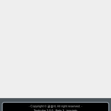
- Copyright ©
글걸이
All right reserved. -
Textcube 2.0.0 : Beta 3 : inquieto