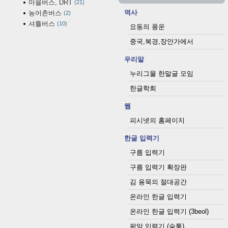
마을버스, DRT
21
역사
농어촌버스
2
셔틀버스
10
요동의 풍운
중국,북경,장안가에서
우리말
누리그물 한말글 모임
한글학회
웹
피시넷의 홈페이지
한글 입력기
구름 입력기
구름 입력기 확장판
김 용묵의 절대공간
온라인 한글 입력기
온라인 한글 입력기 (3beol)
팥알 입력기 (숨통)