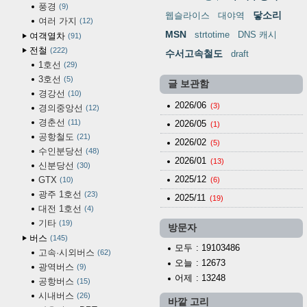
풍경
9
닿소리
웹슬라이스
대야역
여러 가지
12
MSN
strtotime
DNS 캐시
여객열차
91
전철
222
수서고속철도
draft
1호선
29
3호선
5
글 보관함
경강선
10
2026/06
(3)
경의중앙선
12
경춘선
11
2026/05
(1)
공항철도
21
2026/02
(5)
수인분당선
48
2026/01
(13)
신분당선
30
2025/12
GTX
10
(6)
광주 1호선
23
2025/11
(19)
대전 1호선
4
기타
19
방문자
버스
145
모두
: 19103486
고속·시외버스
62
오늘
: 12673
광역버스
9
어제
: 13248
공항버스
15
시내버스
26
바깥 고리