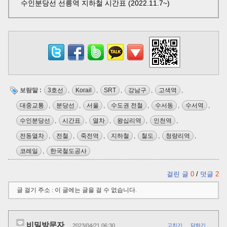
수인분당선 선릉역 지하철 시간표 (2022.11.7~)
보람말 :
3호선
,
Korail
,
SRT
,
강남구
,
고색역
,
대중교통
,
분당선
,
서울
,
수도권 전철
,
수서동
,
수서역
,
수인분당선
,
시간표
,
열차
,
왕십리역
,
인천역
,
전동열차
,
전철
,
죽전역
,
지하철
,
철도
,
청량리역
,
코레일
,
한국철도공사
걸린 글
0
/
덧글
2
글 걸기 주소 : 이 글에는 글을 걸 수 없습니다.
비밀방문자
2023/04/21 06:30
고치기
답하기