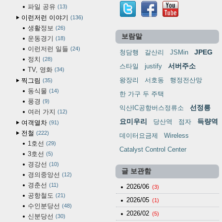
파일 공유
13
이런저런 이야기
136
생활정보
26
보람말
운동경기
18
이런저런 일들
24
JPEG
청담행
갈산리
JSMin
정치
28
서버주소
스타일
justify
TV, 영화
34
왕장리
서호동
행정전산망
찍그림
35
동식물
14
한 가구 두 주택
풍경
9
선정릉
익산IC공항버스정류소
여러 가지
12
요미우리
득량역
당산역
점자
여객열차
91
전철
222
데이터요금제
Wireless
1호선
29
Catalyst Control Center
3호선
5
경강선
10
글 보관함
경의중앙선
12
경춘선
11
2026/06
(3)
공항철도
21
2026/05
(1)
수인분당선
48
2026/02
(5)
신분당선
30