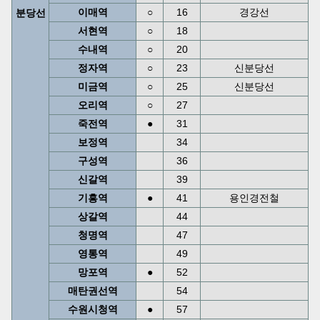
이매역
○
16
경강선
분당선
서현역
○
18
수내역
○
20
정자역
○
23
신분당선
미금역
○
25
신분당선
오리역
○
27
죽전역
●
31
보정역
34
구성역
36
신갈역
39
기흥역
●
41
용인경전철
상갈역
44
청명역
47
영통역
49
망포역
●
52
매탄권선역
54
수원시청역
●
57