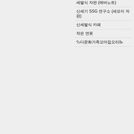
세벌식 자판 (에버노트)
신세기 SSG 연구소 (세모이 자
판)
신세벌식 카페
작은 연못
🦆다문화가족꼬마집오리🦢