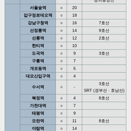
서울숲역
○
20
압구정로데오역
○
18
강남구청역
○
16
7호선
선정릉역
○
14
9호선
선릉역
○
12
2호선
한티역
○
10
도곡역
○
9
3호선
구룡역
○
7
개포동역
○
5
대모산입구역
○
4
3호선
수서역
○
-
SRT (경부선 · 호남선)
복정역
○
4
8호선
가천대역
○
7
태평역
○
9
모란역
○
11
8호선
야탑역
○
14