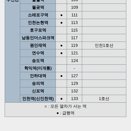
월곶역
109
소래포구역
●
111
인천논현역
●
113
호구포역
115
남동인더스파크역
117
원인재역
●
119
인천1호선
연수역
●
121
송도역
124
학익역(미개통)
-
인하대역
●
127
숭의역
129
신포역
132
인천역(신인천역)
●
133
1호선
○ : 모든 열차가 서는 역
● : 급행역