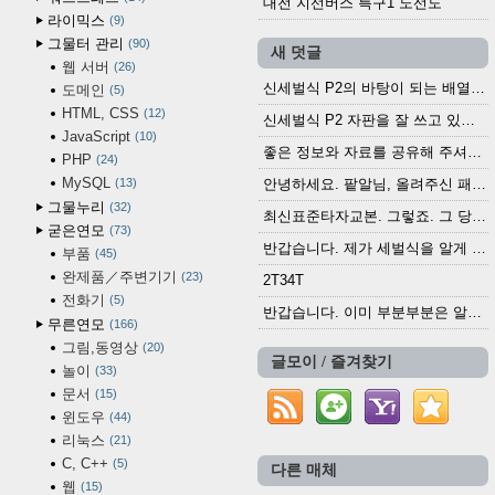
대전 지선버스 특구1 노선도
라이믹스
9
그물터 관리
90
새 덧글
웹 서버
26
신세벌식 P2의 바탕이 되는 배열이나 주요 기능...
도메인
5
HTML, CSS
12
신세벌식 P2 자판을 잘 쓰고 있습니다. 쓰기 편리...
JavaScript
10
좋은 정보와 자료를 공유해 주셔서 고맙습니다....
PHP
24
MySQL
13
안녕하세요. 팥알님, 올려주신 패치 여러모로 감사...
그물누리
32
최신표준타자교본. 그렇죠. 그 당시에 최신 표준...
굳은연모
73
반갑습니다. 제가 세벌식을 알게 되어 세벌식 써...
부품
45
완제품／주변기기
23
2T34T
전화기
5
반갑습니다. 이미 부분부분은 알려진 정보들이...
무른연모
166
그림,동영상
20
글모이 / 즐겨찾기
놀이
33
문서
15
윈도우
44
리눅스
21
C, C++
5
다른 매체
웹
15