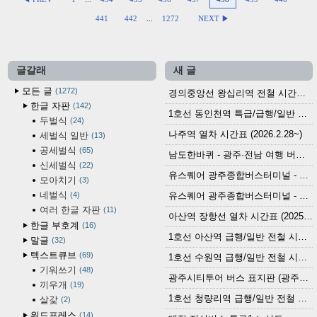
441
442
...
1272
NEXT ▶
글갈래
새 글
모든 글
1272
경의중앙선 왕십리역 전철 시간표 (2026.4.20~)
한글 자판
142
1호선 동인천역 특급/급행/일반 전철 시간표 (2026.2.28~)
두벌식
24
나주역 열차 시간표 (2026.2.28~)
세벌식 일반
13
공세벌식
65
남도한바퀴 - 광주·전남 여행 버스 노선 (2026.3.1~5.31)
신세벌식
22
유스퀘어 광주종합버스터미널 - 곡성,순천／화순,보성,율포 방면 시외버스 시간표 (2026.1.31)
모아치기
3
네벌식
4
유스퀘어 광주종합버스터미널 - 담양, 순창, 남원, 무주, 장수, 거창, 대구 방면 시외버스 시간표 (2026...
여러 한글 자판
11
아산역 장항선 열차 시간표 (2025.12.30 기준) (무궁화호, ITX-마음, 새마을호, 서해금빛열차)
한글 부호계
16
1호선 아산역 급행/일반 전철 시간표 (2025.12.30~)
말글
32
텍스트큐브
69
1호선 수원역 급행/일반 전철 시간표 (2025.12.30~)
기워쓰기
48
광주시티투어 버스 표지판 (광주역 정류장) (2024?)
끼우개
19
1호선 청량리역 급행/일반 전철 시간표 · 노선도 (2025.12.30~)
살갗
2
워드프레스
14