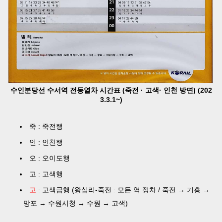
수인분당선 수서역 전동열차 시간표 (죽전 · 고색· 인천 방면) (202
3.3.1~)
죽 : 죽전행
인 : 인천행
오 : 오이도행
고 : 고색행
고
: 고색급행 (왕십리-죽전 : 모든 역 정차 / 죽전 → 기흥 →
망포 → 수원시청 → 수원 → 고색)