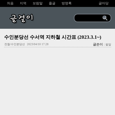
처음
지역
보람말
줄글
방명록
글마당
글걸이
수인분당선 수서역 지하철 시간표 (2023.3.1~)
글쓴이 :
전철/수인분당선
2023/04/10 17:28
팥알