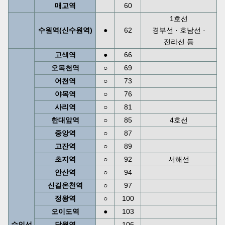
매교역
60
1호선
수원역(신수원역)
●
62
경부선 · 호남선 ·
전라선 등
고색역
●
66
오목천역
○
69
어천역
○
73
야목역
○
76
사리역
○
81
한대앞역
○
85
4호선
중앙역
○
87
고잔역
○
89
초지역
○
92
서해선
안산역
○
94
신길온천역
○
97
정왕역
○
100
오이도역
●
103
수인선
달월역
106