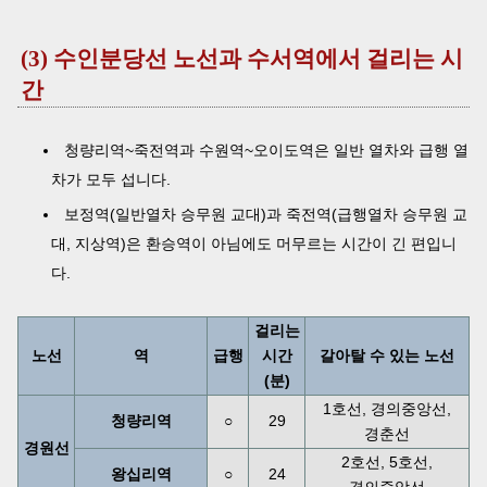
(3) 수인분당선 노선과 수서역에서 걸리는 시
간
청량리역~죽전역과 수원역~오이도역은 일반 열차와 급행 열
차가 모두 섭니다.
보정역(일반열차 승무원 교대)과 죽전역(급행열차 승무원 교
대, 지상역)은 환승역이 아님에도 머무르는 시간이 긴 편입니
다.
걸리는
노선
역
급행
시간
갈아탈 수 있는 노선
(분)
1호선, 경의중앙선,
청량리역
○
29
경춘선
경원선
2호선, 5호선,
왕십리역
○
24
경의중앙선