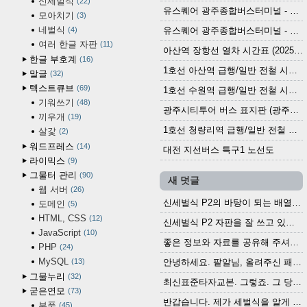
신세벌식
22
유스퀘어 광주종합버스터미널 - 곡성,순천／화순,보성,율포 방면 시외버스 시간표 (2026.1.31)
모아치기
3
네벌식
4
유스퀘어 광주종합버스터미널 - 담양, 순창, 남원, 무주, 장수, 거창, 대구 방면 시외버스 시간표 (2026...
여러 한글 자판
11
아산역 장항선 열차 시간표 (2025.12.30 기준) (무궁화호, ITX-마음, 새마을호, 서해금빛열차)
한글 부호계
16
1호선 아산역 급행/일반 전철 시간표 (2025.12.30~)
말글
32
텍스트큐브
69
1호선 수원역 급행/일반 전철 시간표 (2025.12.30~)
기워쓰기
48
광주시티투어 버스 표지판 (광주역 정류장) (2024?)
끼우개
19
1호선 청량리역 급행/일반 전철 시간표 · 노선도 (2025.12.30~)
살갗
2
워드프레스
14
대전 지선버스 특구1 노선도
라이믹스
9
그물터 관리
90
새 덧글
웹 서버
26
신세벌식 P2의 바탕이 되는 배열이나 주요 기능...
도메인
5
HTML, CSS
12
신세벌식 P2 자판을 잘 쓰고 있습니다. 쓰기 편리...
JavaScript
10
좋은 정보와 자료를 공유해 주셔서 고맙습니다....
PHP
24
MySQL
13
안녕하세요. 팥알님, 올려주신 패치 여러모로 감사...
그물누리
32
최신표준타자교본. 그렇죠. 그 당시에 최신 표준...
굳은연모
73
반갑습니다. 제가 세벌식을 알게 되어 세벌식 써...
부품
45