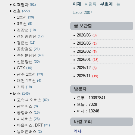
이체
부호계
피천득
는
여객열차
91
전철
222
Excel 2007
1호선
29
3호선
5
글 보관함
경강선
10
2026/06
(3)
경의중앙선
12
경춘선
11
2026/05
(1)
공항철도
21
2026/02
(5)
수인분당선
48
2026/01
(13)
신분당선
30
2025/12
GTX
10
(6)
광주 1호선
23
2025/11
(19)
대전 1호선
4
기타
19
방문자
버스
145
모두
: 19097841
고속·시외버스
62
오늘
: 7028
광역버스
9
어제
: 13248
공항버스
15
시내버스
26
바깥 고리
마을버스, DRT
21
역사
농어촌버스
2