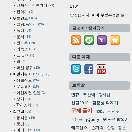
완제품／주변기기
23
2T34T
전화기
5
반갑습니다. 이미 부분부분은 알려진 정보들이...
무른연모
166
그림,동영상
20
글모이 / 즐겨찾기
놀이
33
문서
15
윈도우
44
리눅스
21
C, C++
5
다른 매체
웹
15
파일 공유
13
이런저런 이야기
136
생활정보
26
보람말
운동경기
18
이런저런 일들
24
연휴
부산역
강재섭
정치
28
한글2010
김준성 타자기
TV, 영화
34
문제 풀기
http2
서전주
찍그림
35
동식물
14
jQuery
윈도우 탐색기
깃든글
풍경
9
애드센스
손가락
안양
정선
여러 가지
12