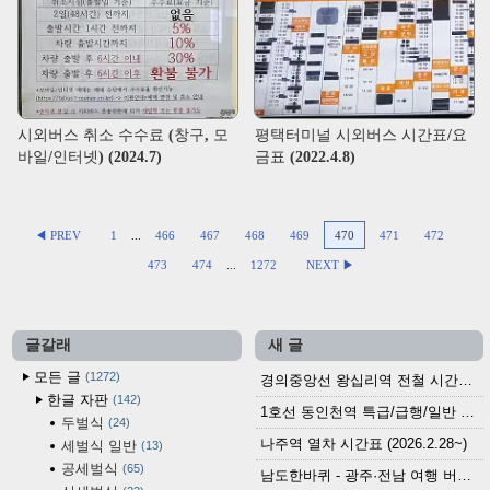
시외버스 취소 수수료 (창구, 모
평택터미널 시외버스 시간표/요
바일/인터넷) (2024.7)
금표 (2022.4.8)
◀ PREV
1
...
466
467
468
469
470
471
472
473
474
...
1272
NEXT ▶
글갈래
새 글
모든 글
1272
경의중앙선 왕십리역 전철 시간표 (2026.4.20~)
한글 자판
142
1호선 동인천역 특급/급행/일반 전철 시간표 (2026.2.28~)
두벌식
24
나주역 열차 시간표 (2026.2.28~)
세벌식 일반
13
공세벌식
65
남도한바퀴 - 광주·전남 여행 버스 노선 (2026.3.1~5.31)