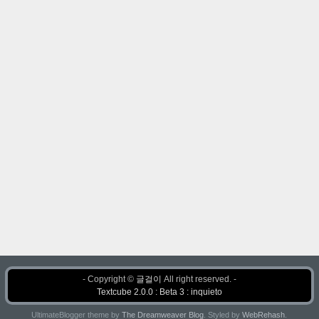
- Copyright ©
글걸이
All right reserved. -
Textcube 2.0.0 : Beta 3 : inquieto
UltimateBlogger theme by
The Dreamweaver Blog
. Styled by
WebRehash
.