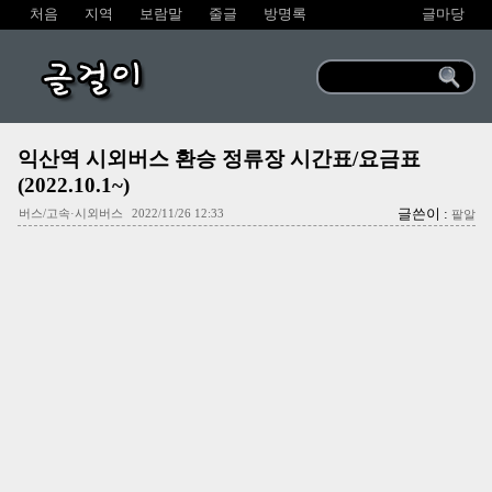
처음
지역
보람말
줄글
방명록
글마당
글걸이
익산역 시외버스 환승 정류장 시간표/요금표
(2022.10.1~)
글쓴이 :
버스/고속·시외버스
2022/11/26 12:33
팥알