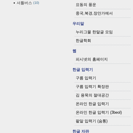
셔틀버스
10
요동의 풍운
중국,북경,장안가에서
우리말
누리그물 한말글 모임
한글학회
웹
피시넷의 홈페이지
한글 입력기
구름 입력기
구름 입력기 확장판
김 용묵의 절대공간
온라인 한글 입력기
온라인 한글 입력기 (3beol)
팥알 입력기 (숨통)
한글 자판