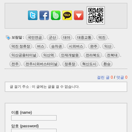
보람말 :
국민연금
,
군산
,
대야
,
대중교통
,
덕진
,
덕진 정류장
,
버스
,
승차권
,
시외버스
,
완주
,
익산
,
익산공용터미널
,
익산역
,
인재개발원
,
전라북도
,
전북대
,
전주
,
전주시외버스터미널
,
정류장
,
혁신도시
,
환승
걸린 글
0
/
덧글
0
글 걸기 주소 : 이 글에는 글을 걸 수 없습니다.
이름 (name)
암호 (password)