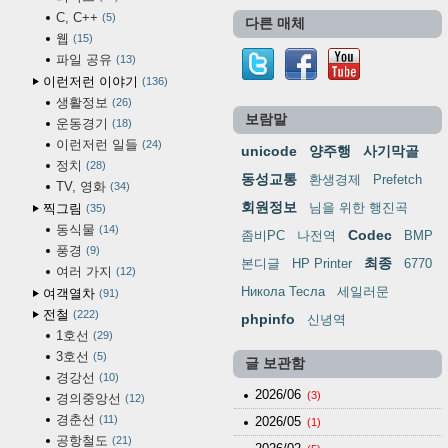
C, C++
5
다른 매체
웹
15
파일 공유
13
이런저런 이야기
136
생활정보
26
보람말
운동경기
18
이런저런 일들
24
unicode
양주행
사기막골
정치
28
동성교통
환생경제
Prefetch
TV, 영화
34
회원정보
님을 위한 행진곡
찍그림
35
동식물
14
Codec
좀비PC
나전역
BMP
풍경
9
최종
본디글
HP Printer
6770
여러 가지
12
Никола Тесла
세일러문
여객열차
91
전철
222
phpinfo
신녕역
1호선
29
3호선
5
글 보관함
경강선
10
2026/06
(3)
경의중앙선
12
경춘선
11
2026/05
(1)
공항철도
21