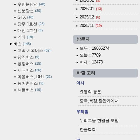
2026/02
(5)
수인분당선
48
2026/01
(13)
신분당선
30
2025/12
GTX
10
(6)
광주 1호선
23
2025/11
(19)
대전 1호선
4
기타
19
방문자
버스
145
모두
: 19085274
고속·시외버스
62
오늘
: 7709
광역버스
9
어제
: 12473
공항버스
15
시내버스
26
바깥 고리
마을버스, DRT
21
역사
농어촌버스
2
셔틀버스
10
요동의 풍운
중국,북경,장안가에서
우리말
누리그물 한말글 모임
한글학회