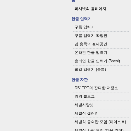
웹
피시넷의 홈페이지
한글 입력기
구름 입력기
구름 입력기 확장판
김 용묵의 절대공간
온라인 한글 입력기
온라인 한글 입력기 (3beol)
팥알 입력기 (숨통)
한글 자판
DS1TPT의 잡다한 저장소
리의 블로그
세벌사랑넷
세벌식 갤러리
세벌식 글쇠판 모임 (페이스북)
세벌식 사랑 모임 (다음 카페)