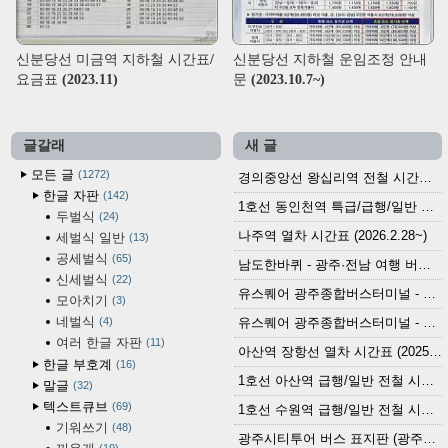
신분당선 미금역 지하철 시간표/
신분당선 지하철 운임조정 안내
요금표 (2023.11)
문 (2023.10.7~)
글갈래
새 글
모든 글
1272
경의중앙선 왕십리역 전철 시간표 (2026.4.20~)
한글 자판
142
1호선 동인천역 특급/급행/일반 전철 시간표 (2026.2.28~)
두벌식
24
나주역 열차 시간표 (2026.2.28~)
세벌식 일반
13
공세벌식
65
남도한바퀴 - 광주·전남 여행 버스 노선 (2026.3.1~5.31)
신세벌식
22
유스퀘어 광주종합버스터미널 - 곡성,순천／화순,보성,율포 방면 시외버스 시간표 (2026.1.31)
모아치기
3
네벌식
4
유스퀘어 광주종합버스터미널 - 담양, 순창, 남원, 무주, 장수, 거창, 대구 방면 시외버스 시간표 (2026...
여러 한글 자판
11
아산역 장항선 열차 시간표 (2025.12.30 기준) (무궁화호, ITX-마음, 새마을호, 서해금빛열차)
한글 부호계
16
1호선 아산역 급행/일반 전철 시간표 (2025.12.30~)
말글
32
텍스트큐브
69
1호선 수원역 급행/일반 전철 시간표 (2025.12.30~)
기워쓰기
48
광주시티투어 버스 표지판 (광주역 정류장) (2024?)