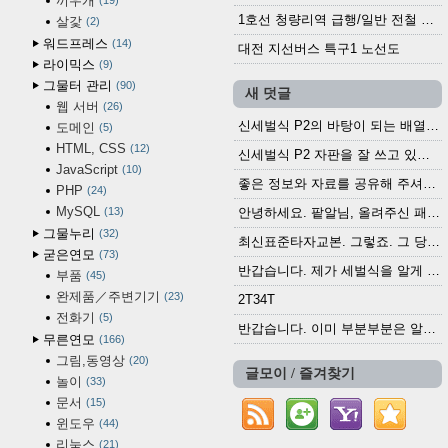
끼우개
19
1호선 청량리역 급행/일반 전철 시간표 · 노선도 (2025.12.30~)
살갗
2
워드프레스
14
대전 지선버스 특구1 노선도
라이믹스
9
그물터 관리
90
새 덧글
웹 서버
26
신세벌식 P2의 바탕이 되는 배열이나 주요 기능...
도메인
5
HTML, CSS
12
신세벌식 P2 자판을 잘 쓰고 있습니다. 쓰기 편리...
JavaScript
10
좋은 정보와 자료를 공유해 주셔서 고맙습니다....
PHP
24
MySQL
13
안녕하세요. 팥알님, 올려주신 패치 여러모로 감사...
그물누리
32
최신표준타자교본. 그렇죠. 그 당시에 최신 표준...
굳은연모
73
반갑습니다. 제가 세벌식을 알게 되어 세벌식 써...
부품
45
완제품／주변기기
23
2T34T
전화기
5
반갑습니다. 이미 부분부분은 알려진 정보들이...
무른연모
166
그림,동영상
20
글모이 / 즐겨찾기
놀이
33
문서
15
윈도우
44
리눅스
21