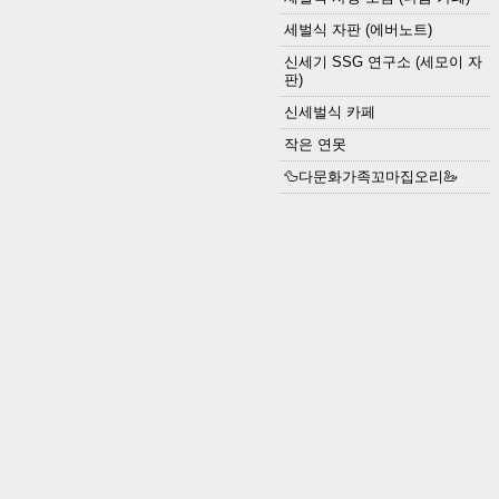
세벌식 자판 (에버노트)
신세기 SSG 연구소 (세모이 자
판)
신세벌식 카페
작은 연못
🦆다문화가족꼬마집오리🦢