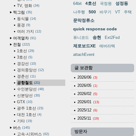
4호선
성정동
64bit
국정원
TV, 영화
34
500
나주행
바꾸기
VT
주택
찍그림
35
동식물
14
문막정류소
풍경
9
quick response code
여러 가지
12
송현
퓨니코드
Ext2Fsd
여객열차
91
전철
222
제로보드XE
에버라텍
1호선
29
attachEvent
3호선
5
경강선
10
글 보관함
경의중앙선
12
경춘선
11
2026/06
(3)
공항철도
21
2026/05
(1)
수인분당선
48
2026/02
(5)
신분당선
30
GTX
2026/01
10
(13)
광주 1호선
23
2025/12
(6)
대전 1호선
4
2025/11
(19)
기타
19
버스
145
방문자
고속·시외버스
62