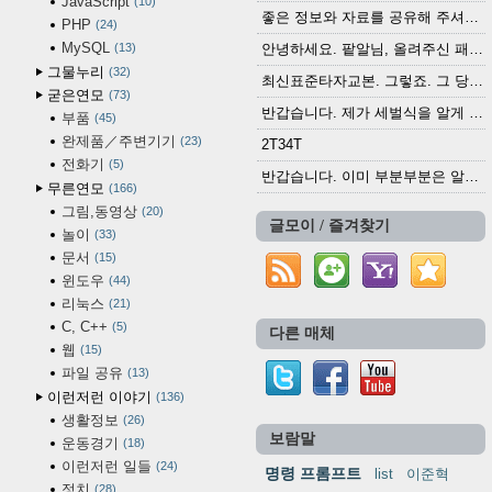
JavaScript
10
좋은 정보와 자료를 공유해 주셔서 고맙습니다....
PHP
24
MySQL
13
안녕하세요. 팥알님, 올려주신 패치 여러모로 감사...
그물누리
32
최신표준타자교본. 그렇죠. 그 당시에 최신 표준...
굳은연모
73
반갑습니다. 제가 세벌식을 알게 되어 세벌식 써...
부품
45
완제품／주변기기
23
2T34T
전화기
5
반갑습니다. 이미 부분부분은 알려진 정보들이...
무른연모
166
그림,동영상
20
글모이 / 즐겨찾기
놀이
33
문서
15
윈도우
44
리눅스
21
C, C++
5
다른 매체
웹
15
파일 공유
13
이런저런 이야기
136
생활정보
26
보람말
운동경기
18
이런저런 일들
24
명령 프롬프트
list
이준혁
정치
28