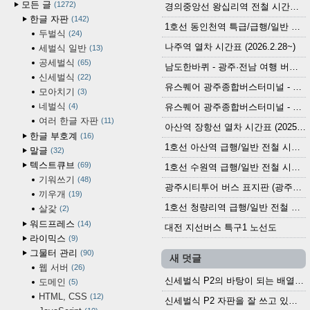
모든 글
1272
경의중앙선 왕십리역 전철 시간표 (2026.4.20~)
한글 자판
142
1호선 동인천역 특급/급행/일반 전철 시간표 (2026.2.28~)
두벌식
24
나주역 열차 시간표 (2026.2.28~)
세벌식 일반
13
공세벌식
65
남도한바퀴 - 광주·전남 여행 버스 노선 (2026.3.1~5.31)
신세벌식
22
유스퀘어 광주종합버스터미널 - 곡성,순천／화순,보성,율포 방면 시외버스 시간표 (2026.1.31)
모아치기
3
네벌식
4
유스퀘어 광주종합버스터미널 - 담양, 순창, 남원, 무주, 장수, 거창, 대구 방면 시외버스 시간표 (2026...
여러 한글 자판
11
아산역 장항선 열차 시간표 (2025.12.30 기준) (무궁화호, ITX-마음, 새마을호, 서해금빛열차)
한글 부호계
16
1호선 아산역 급행/일반 전철 시간표 (2025.12.30~)
말글
32
텍스트큐브
69
1호선 수원역 급행/일반 전철 시간표 (2025.12.30~)
기워쓰기
48
광주시티투어 버스 표지판 (광주역 정류장) (2024?)
끼우개
19
1호선 청량리역 급행/일반 전철 시간표 · 노선도 (2025.12.30~)
살갗
2
워드프레스
14
대전 지선버스 특구1 노선도
라이믹스
9
그물터 관리
90
새 덧글
웹 서버
26
신세벌식 P2의 바탕이 되는 배열이나 주요 기능...
도메인
5
HTML, CSS
12
신세벌식 P2 자판을 잘 쓰고 있습니다. 쓰기 편리...