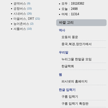
광역버스
모두
: 19118382
9
공항버스
15
오늘
: 2498
시내버스
26
어제
: 11314
마을버스, DRT
21
바깥 고리
농어촌버스
2
셔틀버스
10
역사
요동의 풍운
중국,북경,장안가에서
우리말
누리그물 한말글 모임
한글학회
웹
피시넷의 홈페이지
한글 입력기
구름 입력기
구름 입력기 확장판