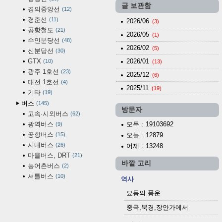
글 보관함
경의중앙선
12
경춘선
11
2026/06
(3)
공항철도
21
2026/05
(1)
수인분당선
48
2026/02
(5)
신분당선
30
GTX
2026/01
10
(13)
광주 1호선
23
2025/12
(6)
대전 1호선
4
2025/11
(19)
기타
19
버스
145
방문자
고속·시외버스
62
광역버스
모두
: 19103692
9
공항버스
15
오늘
: 12879
시내버스
26
어제
: 13248
마을버스, DRT
21
바깥 고리
농어촌버스
2
셔틀버스
10
역사
요동의 풍운
중국,북경,장안가에서