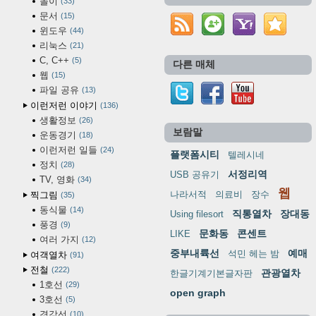
놀이
33
문서
15
윈도우
44
리눅스
21
C, C++
5
다른 매체
웹
15
파일 공유
13
이런저런 이야기
136
생활정보
26
보람말
운동경기
18
이런저런 일들
24
플랫폼시티
텔레시네
정치
28
서정리역
USB 공유기
TV, 영화
34
웹
나라서적
의료비
장수
찍그림
35
동식물
14
직통열차
장대동
Using filesort
풍경
9
문화동
콘센트
LIKE
여러 가지
12
중부내륙선
예매
석민 헤는 밤
여객열차
91
전철
222
관광열차
한글기계기본글자판
1호선
29
open graph
3호선
5
경강선
10