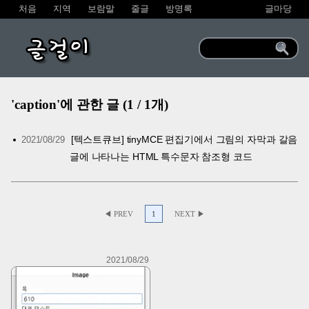
처음
지역
보람말
줄글
방명록
글마당
글걸이
'caption'에 관한 글 (1 / 1개)
[텍스트큐브] tinyMCE 편집기에서 그림의 자막과 갈음
2021/08/29
글에 나타나는 HTML 특수문자 참조형 코드
◀ PREV
1
NEXT ▶
2021/08/29