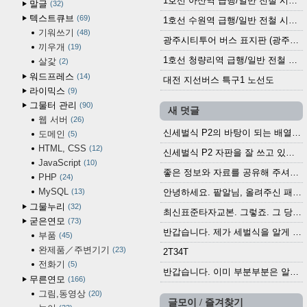
1호선 아산역 급행/일반 전철 시간표 (2025.12.30~)
말글
32
텍스트큐브
69
1호선 수원역 급행/일반 전철 시간표 (2025.12.30~)
기워쓰기
48
광주시티투어 버스 표지판 (광주역 정류장) (2024?)
끼우개
19
1호선 청량리역 급행/일반 전철 시간표 · 노선도 (2025.12.30~)
살갗
2
워드프레스
14
대전 지선버스 특구1 노선도
라이믹스
9
그물터 관리
90
새 덧글
웹 서버
26
신세벌식 P2의 바탕이 되는 배열이나 주요 기능...
도메인
5
HTML, CSS
12
신세벌식 P2 자판을 잘 쓰고 있습니다. 쓰기 편리...
JavaScript
10
좋은 정보와 자료를 공유해 주셔서 고맙습니다....
PHP
24
MySQL
13
안녕하세요. 팥알님, 올려주신 패치 여러모로 감사...
그물누리
32
최신표준타자교본. 그렇죠. 그 당시에 최신 표준...
굳은연모
73
반갑습니다. 제가 세벌식을 알게 되어 세벌식 써...
부품
45
완제품／주변기기
23
2T34T
전화기
5
반갑습니다. 이미 부분부분은 알려진 정보들이...
무른연모
166
그림,동영상
20
글모이 / 즐겨찾기