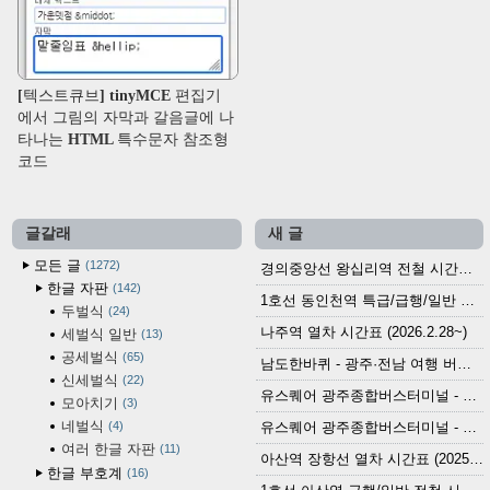
[텍스트큐브] tinyMCE 편집기
에서 그림의 자막과 갈음글에 나
타나는 HTML 특수문자 참조형
코드
글갈래
새 글
모든 글
1272
경의중앙선 왕십리역 전철 시간표 (2026.4.20~)
한글 자판
142
1호선 동인천역 특급/급행/일반 전철 시간표 (2026.2.28~)
두벌식
24
나주역 열차 시간표 (2026.2.28~)
세벌식 일반
13
공세벌식
65
남도한바퀴 - 광주·전남 여행 버스 노선 (2026.3.1~5.31)
신세벌식
22
유스퀘어 광주종합버스터미널 - 곡성,순천／화순,보성,율포 방면 시외버스 시간표 (2026.1.31)
모아치기
3
네벌식
4
유스퀘어 광주종합버스터미널 - 담양, 순창, 남원, 무주, 장수, 거창, 대구 방면 시외버스 시간표 (2026...
여러 한글 자판
11
아산역 장항선 열차 시간표 (2025.12.30 기준) (무궁화호, ITX-마음, 새마을호, 서해금빛열차)
한글 부호계
16