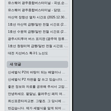
유스퀘어 광주종합버스터미널 - 곡성,순천／화순,보성,율포 방면 시외버스 시간표 (2026.1.31)
유스퀘어 광주종합버스터미널 - 담양, 순창, 남원, 무주, 장수, 거창, 대구 방면 시외버스 시간표 (2026...
아산역 장항선 열차 시간표 (2025.12.30 기준) (무궁화호, ITX-마음, 새마을호, 서해금빛열차)
1호선 아산역 급행/일반 전철 시간표 (2025.12.30~)
1호선 수원역 급행/일반 전철 시간표 (2025.12.30~)
광주시티투어 버스 표지판 (광주역 정류장) (2024?)
1호선 청량리역 급행/일반 전철 시간표 · 노선도 (2025.12.30~)
대전 지선버스 특구1 노선도
새 덧글
신세벌식 P2의 바탕이 되는 배열이나 주요 기능...
신세벌식 P2 자판을 잘 쓰고 있습니다. 쓰기 편리...
좋은 정보와 자료를 공유해 주셔서 고맙습니다....
안녕하세요. 팥알님, 올려주신 패치 여러모로 감사...
최신표준타자교본. 그렇죠. 그 당시에 최신 표준...
반갑습니다. 제가 세벌식을 알게 되어 세벌식 써...