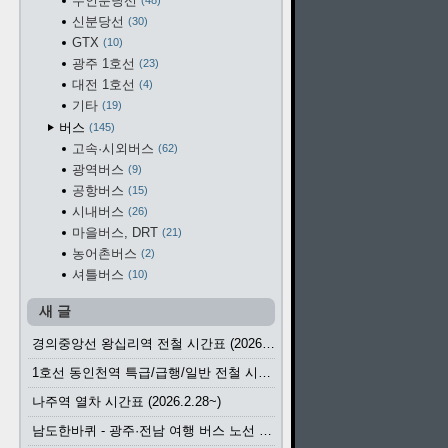
수인분당선
48
신분당선
30
GTX
10
광주 1호선
23
대전 1호선
4
기타
19
버스
145
고속·시외버스
62
광역버스
9
공항버스
15
시내버스
26
마을버스, DRT
21
농어촌버스
2
셔틀버스
10
새 글
경의중앙선 왕십리역 전철 시간표 (2026.4.20~)
1호선 동인천역 특급/급행/일반 전철 시간표 (2026.2.28~)
나주역 열차 시간표 (2026.2.28~)
남도한바퀴 - 광주·전남 여행 버스 노선 (2026.3.1~5.31)