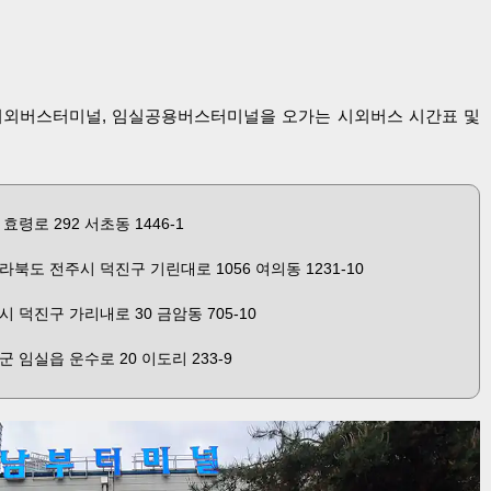
외버스터미널, 임실공용버스터미널을 오가는 시외버스 시간표 및
령로 292 서초동 1446-1
북도 전주시 덕진구 기린대로 1056 여의동 1231-10
 덕진구 가리내로 30 금암동 705-10
 임실읍 운수로 20 이도리 233-9