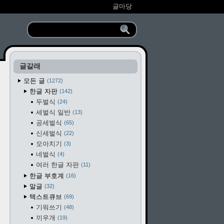
글마당
글갈래
모든 글
1272
한글 자판
142
두벌식
24
세벌식 일반
13
공세벌식
65
신세벌식
22
모아치기
3
네벌식
4
여러 한글 자판
11
한글 부호계
16
말글
32
텍스트큐브
69
기워쓰기
48
끼우개
19