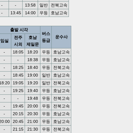
-
-
13:58
일반
전북고속
-
13:45
14:00
우등
호남고속
출발 시각
버스
운수사
전주
호남
등급
임실
시외
제일문
-
18:05
18:20
우등
호남고속
-
-
18:38
우등
호남고속
-
18:25
18:40
우등
전북고속
-
18:45
19:00
일반
호남고속
18:20
19:05
19:20
일반
전북고속
-
19:25
19:40
우등
호남고속
-
-
19:48
우등
전북고속
-
19:45
20:00
우등
전북고속
-
20:15
20:30
우등
호남고속
20:00
20:45
21:00
우등
호남고속
-
21:15
21:30
우등
전북고속