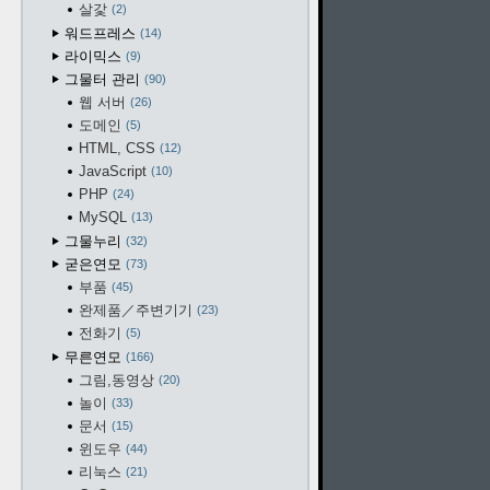
살갗
2
워드프레스
14
라이믹스
9
그물터 관리
90
웹 서버
26
도메인
5
HTML, CSS
12
JavaScript
10
PHP
24
MySQL
13
그물누리
32
굳은연모
73
부품
45
완제품／주변기기
23
전화기
5
무른연모
166
그림,동영상
20
놀이
33
문서
15
윈도우
44
리눅스
21