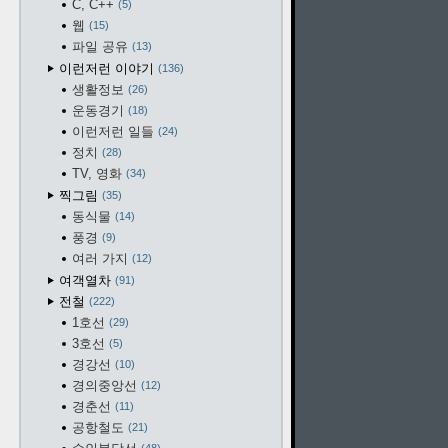
C, C++
5
웹
15
파일 공유
13
이런저런 이야기
136
생활정보
26
운동경기
18
이런저런 일들
24
정치
28
TV, 영화
34
찍그림
35
동식물
14
풍경
9
여러 가지
12
여객열차
91
전철
222
1호선
29
3호선
5
경강선
10
경의중앙선
12
경춘선
11
공항철도
21