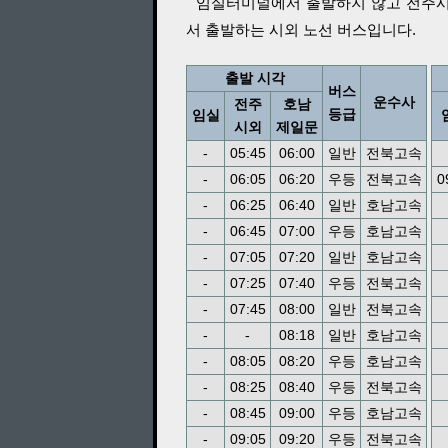
임실터미널에서 출발하지 않고 전주
서 출발하는 시외 노선 버스입니다.
출발 시각
버스
운수사
전주
호남
등급
임실
시외
제일문
-
05:45
06:00
일반
전북고속
-
06:05
06:20
우등
전북고속
0
-
06:25
06:40
일반
호남고속
-
06:45
07:00
우등
호남고속
-
07:05
07:20
일반
호남고속
-
07:25
07:40
우등
전북고속
-
07:45
08:00
일반
전북고속
-
-
08:18
일반
호남고속
-
08:05
08:20
우등
호남고속
-
08:25
08:40
우등
전북고속
-
08:45
09:00
우등
호남고속
-
09:05
09:20
우등
전북고속