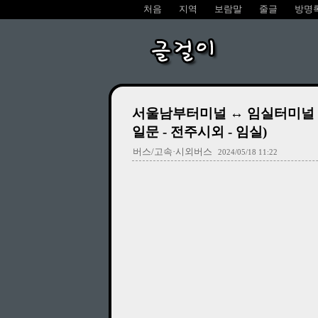
처음
지역
보람말
줄글
방명
글걸이
서울남부터미널 ↔ 임실터미널 시외
일문 - 전주시외 - 임실)
버스/고속·시외버스
2024/05/18 11:22