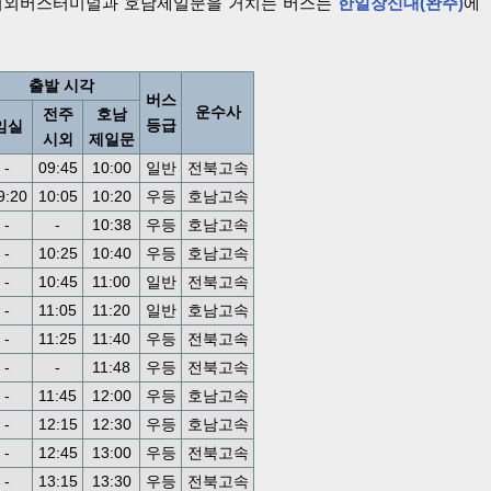
시외버스터미널과 호남제일문을 거치는 버스는
한일장신대(완주)
에
출발 시각
버스
운수사
전주
호남
등급
임실
시외
제일문
-
09:45
10:00
일반
전북고속
9:20
10:05
10:20
우등
호남고속
-
-
10:38
우등
호남고속
-
10:25
10:40
우등
호남고속
-
10:45
11:00
일반
전북고속
-
11:05
11:20
일반
호남고속
-
11:25
11:40
우등
전북고속
-
-
11:48
우등
전북고속
-
11:45
12:00
우등
호남고속
-
12:15
12:30
우등
호남고속
-
12:45
13:00
우등
전북고속
-
13:15
13:30
우등
전북고속