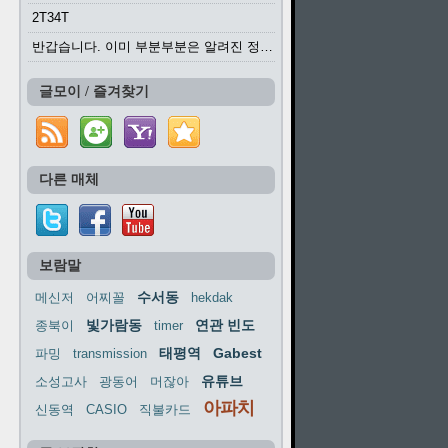
2T34T
반갑습니다. 이미 부분부분은 알려진 정보들이...
글모이 / 즐겨찾기
다른 매체
보람말
수서동
메신저
어찌꼴
hekdak
빛가람동
연관 빈도
종북이
timer
태평역
Gabest
파밍
transmission
유튜브
소성고사
광동어
머잖아
아파치
신동역
CASIO
직불카드