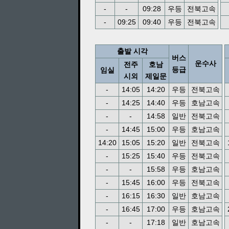
-
-
09:28
우등
전북고속
-
09:25
09:40
우등
전북고속
출발 시각
버스
운수사
전주
호남
등급
임실
시외
제일문
-
14:05
14:20
우등
전북고속
-
14:25
14:40
우등
호남고속
-
-
14:58
일반
전북고속
-
14:45
15:00
우등
호남고속
14:20
15:05
15:20
일반
전북고속
-
15:25
15:40
우등
전북고속
-
-
15:58
우등
호남고속
-
15:45
16:00
우등
전북고속
-
16:15
16:30
일반
호남고속
-
16:45
17:00
우등
호남고속
-
-
17:18
일반
호남고속