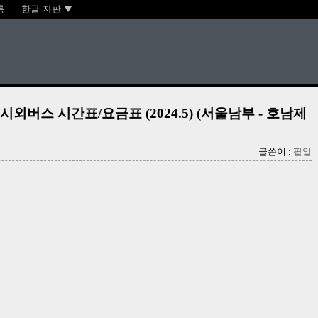
록
한글 자판
버스 시간표/요금표 (2024.5) (서울남부 - 호남제
글쓴이 :
팥알