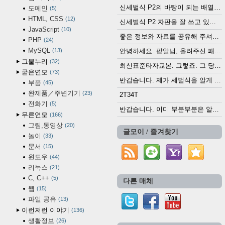
신세벌식 P2의 바탕이 되는 배열이나 주요 기능...
도메인
5
HTML, CSS
12
신세벌식 P2 자판을 잘 쓰고 있습니다. 쓰기 편리...
JavaScript
10
좋은 정보와 자료를 공유해 주셔서 고맙습니다....
PHP
24
MySQL
13
안녕하세요. 팥알님, 올려주신 패치 여러모로 감사...
그물누리
32
최신표준타자교본. 그렇죠. 그 당시에 최신 표준...
굳은연모
73
반갑습니다. 제가 세벌식을 알게 되어 세벌식 써...
부품
45
완제품／주변기기
23
2T34T
전화기
5
반갑습니다. 이미 부분부분은 알려진 정보들이...
무른연모
166
그림,동영상
20
글모이 / 즐겨찾기
놀이
33
문서
15
윈도우
44
리눅스
21
C, C++
5
다른 매체
웹
15
파일 공유
13
이런저런 이야기
136
생활정보
26