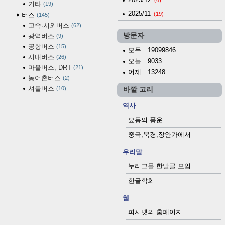
(6)
기타
19
2025/11
(19)
버스
145
고속·시외버스
62
방문자
광역버스
9
공항버스
15
모두
: 19099846
시내버스
26
오늘
: 9033
마을버스, DRT
21
어제
: 13248
농어촌버스
2
셔틀버스
10
바깥 고리
역사
요동의 풍운
중국,북경,장안가에서
우리말
누리그물 한말글 모임
한글학회
웹
피시넷의 홈페이지