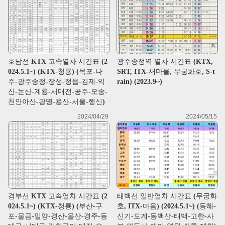
호남선 KTX 고속열차 시간표 (2
광주송정역 열차 시간표 (KTX,
024.5.1~) (KTX-청룡) (목포-나
SRT, ITX-새마을, 무궁화호, S-t
주-광주송정-장성-정읍-김제-익
rain) (2023.9~)
산-논산-계룡-서대전-공주-오송-
천안아산-광명-용산-서울-행신)
2024/04/29
2024/05/15
경부선 KTX 고속열차 시간표 (2
태백선 일반열차 시간표 (무궁화
024.5.1~) (KTX-청룡) (부산-구
호, ITX-마음) (2024.5.1~) (동해-
포-물금-밀양-경산-울산-경주-동
신기-도계-동백산-태백-고한-사