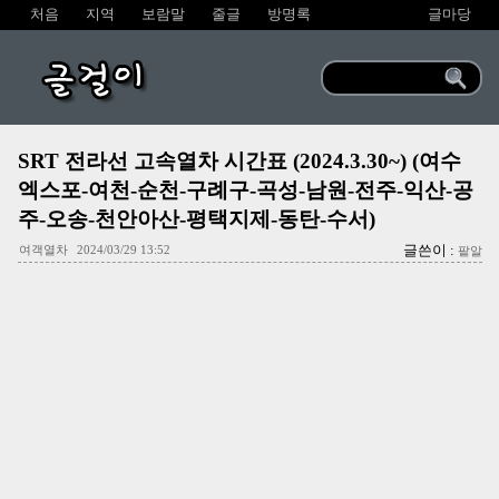
처음
지역
보람말
줄글
방명록
글마당
글걸이
SRT 전라선 고속열차 시간표 (2024.3.30~) (여수
엑스포-여천-순천-구례구-곡성-남원-전주-익산-공
주-오송-천안아산-평택지제-동탄-수서)
글쓴이 :
여객열차
2024/03/29 13:52
팥알