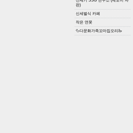
신세기 SSG 연구소 (세모이 자
판)
신세벌식 카페
작은 연못
🦆다문화가족꼬마집오리🦢