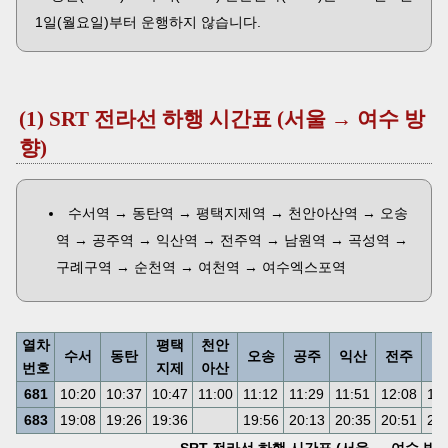
1일(월요일)부터 운행하지 않습니다.
(1) SRT 전라선 하행 시간표 (서울 → 여수 방
향)
수서역 → 동탄역 → 평택지제역 → 천안아산역 → 오송
역 → 공주역 → 익산역 → 전주역 → 남원역 → 곡성역 →
구례구역 → 순천역 → 여천역 → 여수엑스포역
열차
평택
천안
수서
동탄
오송
공주
익산
전주
남
번호
지제
아산
681
10:20
10:37
10:47
11:00
11:12
11:29
11:51
12:08
12
683
19:08
19:26
19:36
19:56
20:13
20:35
20:51
21
SRT 전라선 하행 시간표 (서울 → 여수 방향) (2