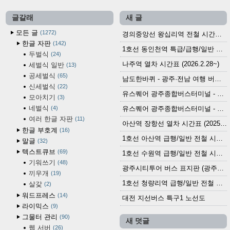
글갈래
새 글
모든 글
1272
경의중앙선 왕십리역 전철 시간표 (2026.4.20~)
한글 자판
142
1호선 동인천역 특급/급행/일반 전철 시간표 (2026.2.28~)
두벌식
24
나주역 열차 시간표 (2026.2.28~)
세벌식 일반
13
공세벌식
65
남도한바퀴 - 광주·전남 여행 버스 노선 (2026.3.1~5.31)
신세벌식
22
유스퀘어 광주종합버스터미널 - 곡성,순천／화순,보성,율포 방면 시외버스 시간표 (2026.1.31)
모아치기
3
네벌식
4
유스퀘어 광주종합버스터미널 - 담양, 순창, 남원, 무주, 장수, 거창, 대구 방면 시외버스 시간표 (2026...
여러 한글 자판
11
아산역 장항선 열차 시간표 (2025.12.30 기준) (무궁화호, ITX-마음, 새마을호, 서해금빛열차)
한글 부호계
16
1호선 아산역 급행/일반 전철 시간표 (2025.12.30~)
말글
32
텍스트큐브
69
1호선 수원역 급행/일반 전철 시간표 (2025.12.30~)
기워쓰기
48
광주시티투어 버스 표지판 (광주역 정류장) (2024?)
끼우개
19
1호선 청량리역 급행/일반 전철 시간표 · 노선도 (2025.12.30~)
살갗
2
워드프레스
14
대전 지선버스 특구1 노선도
라이믹스
9
그물터 관리
90
새 덧글
웹 서버
26