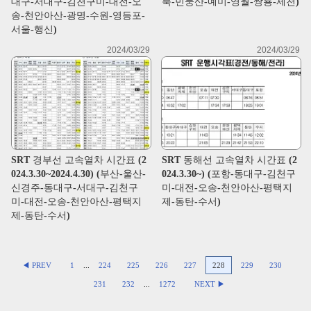
대구-서대구-김천구미-대전-오
북-민둥산-예미-영월-쌍룡-제천)
송-천안아산-광명-수원-영등포-
서울-행신)
2024/03/29
2024/03/29
SRT 경부선 고속열차 시간표 (2
SRT 동해선 고속열차 시간표 (2
024.3.30~2024.4.30) (부산-울산-
024.3.30~) (포항-동대구-김천구
신경주-동대구-서대구-김천구
미-대전-오송-천안아산-평택지
미-대전-오송-천안아산-평택지
제-동탄-수서)
제-동탄-수서)
◀ PREV
1
...
224
225
226
227
228
229
230
231
232
...
1272
NEXT ▶