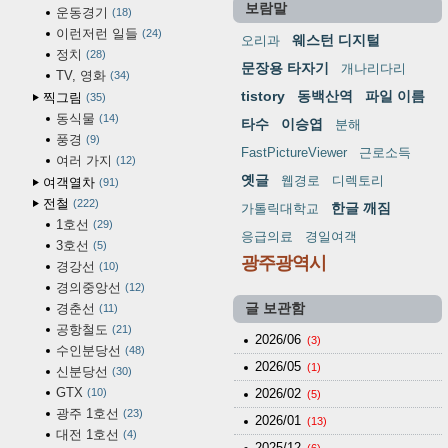
보람말
운동경기
18
이런저런 일들
24
웨스턴 디지털
오리과
정치
28
문장용 타자기
개나리다리
TV, 영화
34
tistory
동백산역
파일 이름
찍그림
35
동식물
14
타수
이승엽
분해
풍경
9
FastPictureViewer
근로소득
여러 가지
12
옛글
웹경로
디렉토리
여객열차
91
전철
222
한글 깨짐
가톨릭대학교
1호선
29
응급의료
경일여객
3호선
5
광주광역시
경강선
10
경의중앙선
12
경춘선
글 보관함
11
공항철도
21
2026/06
(3)
수인분당선
48
2026/05
(1)
신분당선
30
GTX
10
2026/02
(5)
광주 1호선
23
2026/01
(13)
대전 1호선
4
2025/12