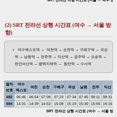
(2) SRT 전라선 상행 시간표 (여수 → 서울 방
향)
여수엑스포역 → 여천역 → 순천역 → 구례구역 → 곡성
역 → 남원역 → 전주역 → 익산역 → 공주역 → 오송역 →
천안아산역 → 평택지제역 → 동탄역 → 수서역
열차
여수
여천
순천
구례구
곡성
남원
전주
익산
번호
엑스포
682
06:46
06:54
07:08
07:23
07:34
07:45
08:11
08:31
0
684
14:31
14:39
14:53
15:08
15:19
15:30
15:56
16:16
1
SRT 전라선 상행 시간표 (여수 → 서울 방향) (2