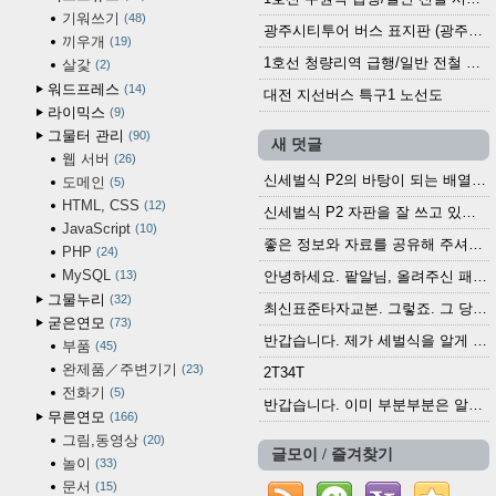
기워쓰기
48
광주시티투어 버스 표지판 (광주역 정류장) (2024?)
끼우개
19
1호선 청량리역 급행/일반 전철 시간표 · 노선도 (2025.12.30~)
살갗
2
워드프레스
14
대전 지선버스 특구1 노선도
라이믹스
9
그물터 관리
90
새 덧글
웹 서버
26
신세벌식 P2의 바탕이 되는 배열이나 주요 기능...
도메인
5
HTML, CSS
12
신세벌식 P2 자판을 잘 쓰고 있습니다. 쓰기 편리...
JavaScript
10
좋은 정보와 자료를 공유해 주셔서 고맙습니다....
PHP
24
MySQL
13
안녕하세요. 팥알님, 올려주신 패치 여러모로 감사...
그물누리
32
최신표준타자교본. 그렇죠. 그 당시에 최신 표준...
굳은연모
73
반갑습니다. 제가 세벌식을 알게 되어 세벌식 써...
부품
45
완제품／주변기기
23
2T34T
전화기
5
반갑습니다. 이미 부분부분은 알려진 정보들이...
무른연모
166
그림,동영상
20
글모이 / 즐겨찾기
놀이
33
문서
15