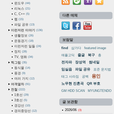
윈도우
44
리눅스
21
C, C++
5
다른 매체
웹
15
파일 공유
13
이런저런 이야기
136
생활정보
26
보람말
운동경기
18
이런저런 일들
24
find
삼가다
featured image
정치
28
줄글
북구
애플고딕
총
TV, 영화
34
전자파
장성역
썸네일
찍그림
35
동식물
14
임실읍
파일 공유
표준 운지법
풍경
9
용인
태그 사라짐
공백
여러 가지
12
노무현 진혼곡
QR 부호
여객열차
91
전철
222
GM HDD SCAN
MYUNGTENDO
1호선
29
3호선
5
글 보관함
경강선
10
2026/06
(3)
경의중앙선
12