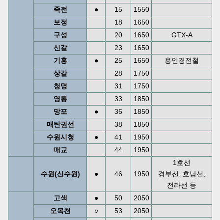
죽전
●
15
1550
보정
18
1650
구성
20
1650
GTX-A
신갈
23
1650
기흥
●
25
1650
용인경전철
상갈
28
1750
청명
31
1750
영통
33
1850
망포
●
36
1850
매탄권선
38
1850
수원시청
●
41
1950
매교
44
1950
1호선
수원(신수원)
●
46
1950
경부선, 호남선,
전라선 등
고색
●
50
2050
오목천
○
53
2050