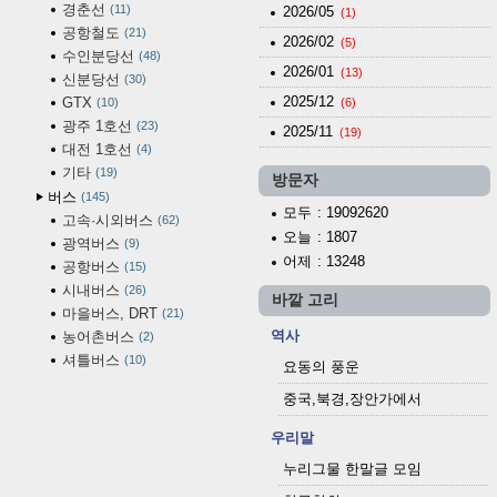
경춘선
11
2026/05
(1)
공항철도
21
2026/02
(5)
수인분당선
48
2026/01
(13)
신분당선
30
2025/12
GTX
10
(6)
광주 1호선
23
2025/11
(19)
대전 1호선
4
기타
19
방문자
버스
145
모두
: 19092620
고속·시외버스
62
오늘
: 1807
광역버스
9
어제
: 13248
공항버스
15
시내버스
26
바깥 고리
마을버스, DRT
21
역사
농어촌버스
2
셔틀버스
10
요동의 풍운
중국,북경,장안가에서
우리말
누리그물 한말글 모임