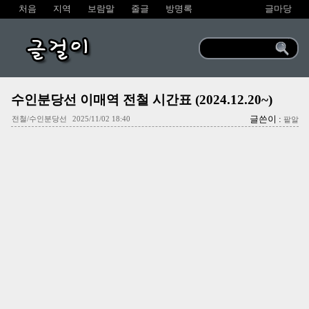
처음
지역
보람말
줄글
방명록
글마당
글걸이
수인분당선 이매역 전철 시간표 (2024.12.20~)
글쓴이 :
전철/수인분당선
2025/11/02 18:40
팥알