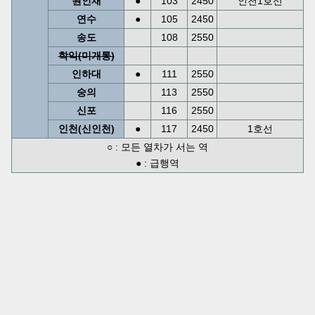
원인재
●
103
2450
인천1호선
연수
●
105
2450
송도
108
2550
학익(미개통)
인하대
●
111
2550
숭의
113
2550
신포
116
2550
인천(신인천)
●
117
2450
1호선
○ : 모든 열차가 서는 역
● : 급행역