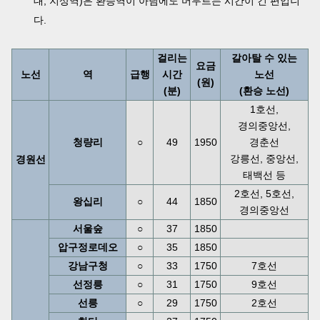
대, 지상역)은 환승역이 아님에도 머무르는 시간이 긴 편입니
다.
걸리는
갈아탈 수 있는
요금
노선
역
급행
시간
노선
(원)
(분)
(환승 노선)
1호선,
경의중앙선,
청량리
○
49
1950
경춘선
강릉선, 중앙선,
경원선
태백선 등
2호선, 5호선,
왕십리
○
44
1850
경의중앙선
서울숲
○
37
1850
압구정로데오
○
35
1850
강남구청
○
33
1750
7호선
선정릉
○
31
1750
9호선
선릉
○
29
1750
2호선