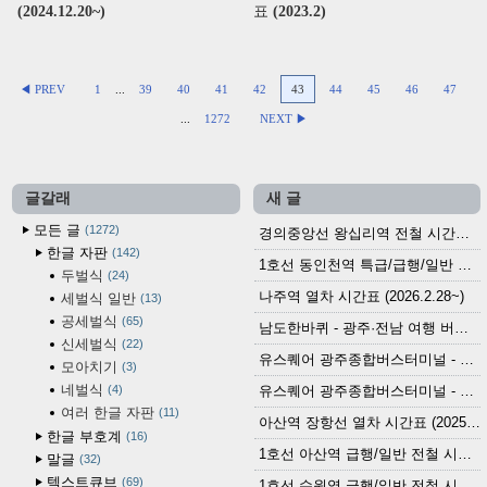
(2024.12.20~)
표 (2023.2)
◀ PREV
1
...
39
40
41
42
43
44
45
46
47
...
1272
NEXT ▶
글갈래
새 글
모든 글
1272
경의중앙선 왕십리역 전철 시간표 (2026.4.20~)
한글 자판
142
1호선 동인천역 특급/급행/일반 전철 시간표 (2026.2.28~)
두벌식
24
나주역 열차 시간표 (2026.2.28~)
세벌식 일반
13
공세벌식
65
남도한바퀴 - 광주·전남 여행 버스 노선 (2026.3.1~5.31)
신세벌식
22
유스퀘어 광주종합버스터미널 - 곡성,순천／화순,보성,율포 방면 시외버스 시간표 (2026.1.31)
모아치기
3
네벌식
4
유스퀘어 광주종합버스터미널 - 담양, 순창, 남원, 무주, 장수, 거창, 대구 방면 시외버스 시간표 (2026...
여러 한글 자판
11
아산역 장항선 열차 시간표 (2025.12.30 기준) (무궁화호, ITX-마음, 새마을호, 서해금빛열차)
한글 부호계
16
1호선 아산역 급행/일반 전철 시간표 (2025.12.30~)
말글
32
텍스트큐브
69
1호선 수원역 급행/일반 전철 시간표 (2025.12.30~)