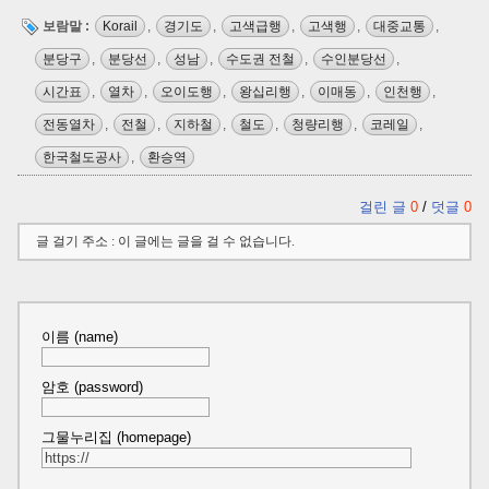
보람말 :
Korail
,
경기도
,
고색급행
,
고색행
,
대중교통
,
분당구
,
분당선
,
성남
,
수도권 전철
,
수인분당선
,
시간표
,
열차
,
오이도행
,
왕십리행
,
이매동
,
인천행
,
전동열차
,
전철
,
지하철
,
철도
,
청량리행
,
코레일
,
한국철도공사
,
환승역
걸린 글
0
/
덧글
0
글 걸기 주소 : 이 글에는 글을 걸 수 없습니다.
이름 (name)
암호 (password)
그물누리집 (homepage)