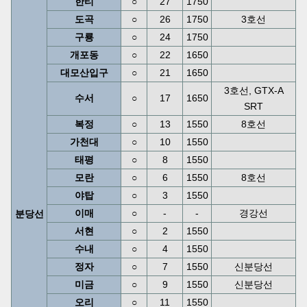
한티
○
27
1750
도곡
○
26
1750
3호선
구룡
○
24
1750
개포동
○
22
1650
대모산입구
○
21
1650
3호선, GTX-A
수서
○
17
1650
SRT
복정
○
13
1550
8호선
가천대
○
10
1550
태평
○
8
1550
모란
○
6
1550
8호선
야탑
○
3
1550
이매
○
-
-
경강선
분당선
서현
○
2
1550
수내
○
4
1550
정자
○
7
1550
신분당선
미금
○
9
1550
신분당선
오리
○
11
1550