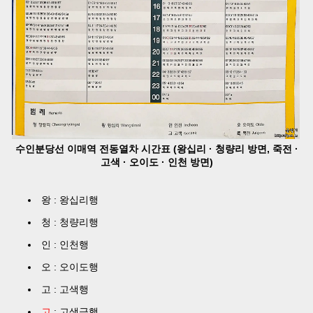
수인분당선 이매역 전동열차 시간표 (왕십리 · 청량리 방면, 죽전 ·
고색 · 오이도 · 인천 방면)
왕 : 왕십리행
청 : 청량리행
인 : 인천행
오 : 오이도행
고 : 고색행
고
: 고색급행