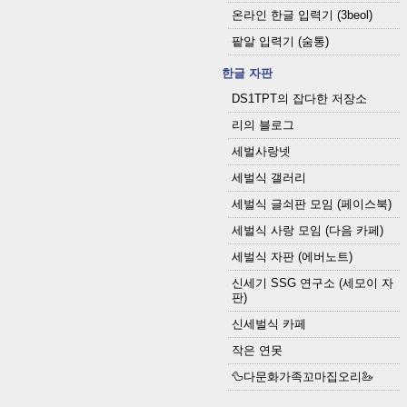
온라인 한글 입력기 (3beol)
팥알 입력기 (숨통)
한글 자판
DS1TPT의 잡다한 저장소
리의 블로그
세벌사랑넷
세벌식 갤러리
세벌식 글쇠판 모임 (페이스북)
세벌식 사랑 모임 (다음 카페)
세벌식 자판 (에버노트)
신세기 SSG 연구소 (세모이 자
판)
신세벌식 카페
작은 연못
🦆다문화가족꼬마집오리🦢