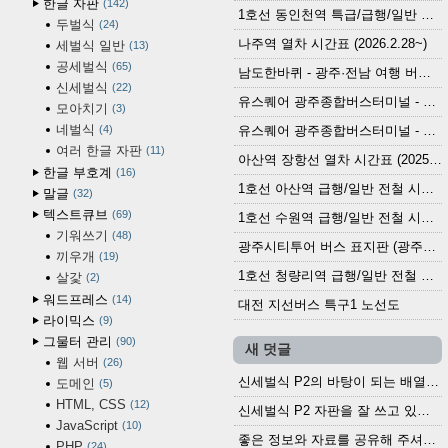
한글 자판
142
1호선 동인천역 특급/급행/일반 전철 시간표 (2026.2.28~)
두벌식
24
나주역 열차 시간표 (2026.2.28~)
세벌식 일반
13
공세벌식
65
남도한바퀴 - 광주·전남 여행 버스 노선 (2026.3.1~5.31)
신세벌식
22
유스퀘어 광주종합버스터미널 - 곡성,순천／화순,보성,율포 방면 시외버스 시간표 (2026.1.31)
모아치기
3
네벌식
4
유스퀘어 광주종합버스터미널 - 담양, 순창, 남원, 무주, 장수, 거창, 대구 방면 시외버스 시간표 (2026...
여러 한글 자판
11
아산역 장항선 열차 시간표 (2025.12.30 기준) (무궁화호, ITX-마음, 새마을호, 서해금빛열차)
한글 부호계
16
1호선 아산역 급행/일반 전철 시간표 (2025.12.30~)
말글
32
텍스트큐브
69
1호선 수원역 급행/일반 전철 시간표 (2025.12.30~)
기워쓰기
48
광주시티투어 버스 표지판 (광주역 정류장) (2024?)
끼우개
19
1호선 청량리역 급행/일반 전철 시간표 · 노선도 (2025.12.30~)
살갗
2
워드프레스
14
대전 지선버스 특구1 노선도
라이믹스
9
그물터 관리
90
새 덧글
웹 서버
26
신세벌식 P2의 바탕이 되는 배열이나 주요 기능...
도메인
5
HTML, CSS
12
신세벌식 P2 자판을 잘 쓰고 있습니다. 쓰기 편리...
JavaScript
10
좋은 정보와 자료를 공유해 주셔서 고맙습니다....
PHP
24