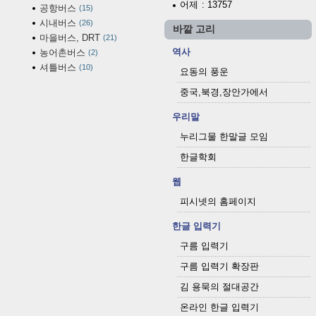
어제
: 13757
공항버스
15
시내버스
26
바깥 고리
마을버스, DRT
21
역사
농어촌버스
2
셔틀버스
10
요동의 풍운
중국,북경,장안가에서
우리말
누리그물 한말글 모임
한글학회
웹
피시넷의 홈페이지
한글 입력기
구름 입력기
구름 입력기 확장판
김 용묵의 절대공간
온라인 한글 입력기