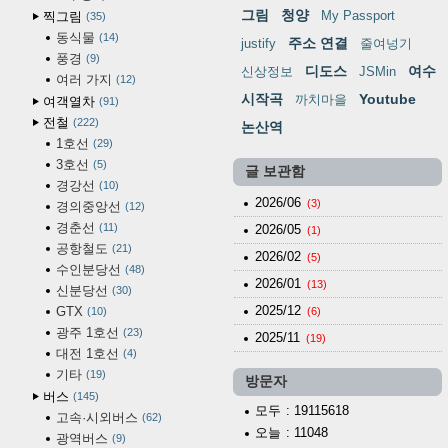
그림
청양
My Passport
찍그림
35
동식물
14
주소 연결
justify
줄여넝기
풍경
9
디도스
여수
신상정보
JSMin
여러 가지
12
시작곡
Youtube
까치마을
여객열차
91
전철
222
논산역
1호선
29
3호선
5
글 보관함
경강선
10
2026/06
(3)
경의중앙선
12
경춘선
11
2026/05
(1)
공항철도
21
2026/02
(5)
수인분당선
48
2026/01
(13)
신분당선
30
2025/12
GTX
10
(6)
광주 1호선
23
2025/11
(19)
대전 1호선
4
기타
19
방문자
버스
145
모두
: 19115618
고속·시외버스
62
오늘
: 11048
광역버스
9