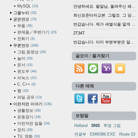
MySQL
13
안녕하세요. 팥알님, 올려주신 패치 여러모로 감사...
그물누리
32
최신표준타자교본. 그렇죠. 그 당시에 최신 표준...
굳은연모
73
반갑습니다. 제가 세벌식을 알게 되어 세벌식 써...
부품
45
완제품／주변기기
23
2T34T
전화기
5
반갑습니다. 이미 부분부분은 알려진 정보들이...
무른연모
166
그림,동영상
20
글모이 / 즐겨찾기
놀이
33
문서
15
윈도우
44
리눅스
21
C, C++
5
다른 매체
웹
15
파일 공유
13
이런저런 이야기
136
생활정보
26
보람말
운동경기
18
이런저런 일들
24
SNS
Holland
투명 그림
정치
28
연결부
EMM386.EXE
Route 53
TV, 영화
34