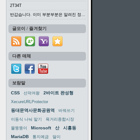
2T34T
반갑습니다. 이미 부분부분은 알려진 정보들이...
글모이 / 즐겨찾기
다른 매체
보람말
CSS
2바이트 완성형
선덕여왕
XecureURLProtector
동대문역사문화공원역
바꿔쓰기
이동식 나눠 맡기
육거리종합시장
Microsoft
산
시흥동
물뚱뚱이
MariaDB
통지예금
덜이