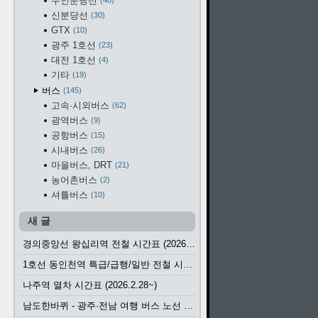
수인분당선
48
신분당선
30
GTX
10
광주 1호선
23
대전 1호선
4
기타
19
버스
145
고속·시외버스
62
광역버스
9
공항버스
15
시내버스
26
마을버스, DRT
21
농어촌버스
2
셔틀버스
10
새 글
경의중앙선 왕십리역 전철 시간표 (2026.4.20~)
1호선 동인천역 특급/급행/일반 전철 시간표 (2026.2.28~)
나주역 열차 시간표 (2026.2.28~)
남도한바퀴 - 광주·전남 여행 버스 노선 (2026.3.1~5.31)