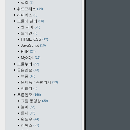
살갗
2
워드프레스
14
라이믹스
9
그물터 관리
90
웹 서버
26
도메인
5
HTML, CSS
12
JavaScript
10
PHP
24
MySQL
13
그물누리
32
굳은연모
73
부품
45
완제품／주변기기
23
전화기
5
무른연모
166
그림,동영상
20
놀이
33
문서
15
윈도우
44
리눅스
21