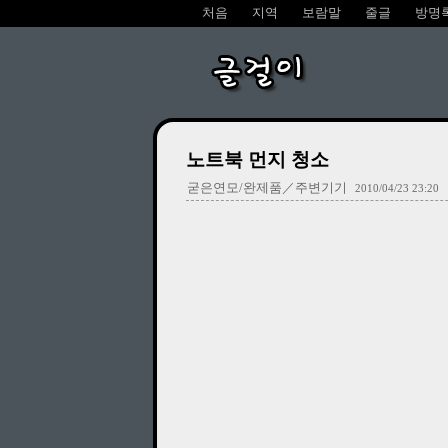
처음
지역
보람말
줄글
방명
글걸이
노트북 먼지 청소
굳은연모/완제품／주변기기
2010/04/23 23:20