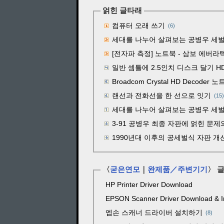
얽힌 글타래
컴퓨터 오래 쓰기
(6)
세대를 나누어 살펴보는 공병우 세벌식 자
[전자파 측정] 노트북 - 삼보 에버라텍
일반 셈틀에 2.5인치 디스크 달기 HD
Broadcom Crystal HD Decod
랜선과 전화선을 한 선으로 잇기
(15)
세대를 나누어 살펴보는 공병우 세벌식
3-91 공병우 최종 자판에 얽힌 문제
1990년대 이후의 공세벌식 자판 개선안
〈
굳은연모
｜
완제품／주변기기
〉 
HP Printer Driver Download
EPSON Scanner Driver Download & In
엡손 스캐너 드라이버 설치하기
8