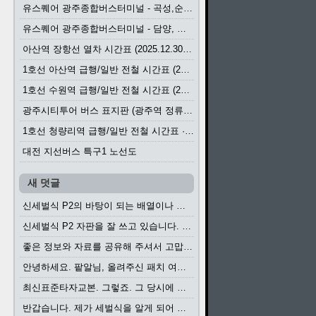
유스퀘어 광주종합버스터미널 - 곡성,순천／화순,보성,율포 방면 시외버스 시간표 (2026.1.31)
유스퀘어 광주종합버스터미널 - 담양, 순창, 남원, 무주, 장수, 거창, 대구 방면 시외버스 시간표 (2026...
아산역 장항선 열차 시간표 (2025.12.30 기준) (무궁화호, ITX-마음, 새마을호, 서해금빛열차)
1호선 아산역 급행/일반 전철 시간표 (2025.12.30~)
1호선 수원역 급행/일반 전철 시간표 (2025.12.30~)
광주시티투어 버스 표지판 (광주역 정류장) (2024?)
1호선 청량리역 급행/일반 전철 시간표 · 노선도 (2025.12.30~)
대전 지선버스 특구1 노선도
새 덧글
신세벌식 P2의 바탕이 되는 배열이나 주요 기능...
신세벌식 P2 자판을 잘 쓰고 있습니다. 쓰기 편리...
좋은 정보와 자료를 공유해 주셔서 고맙습니다....
안녕하세요. 팥알님, 올려주신 패치 여러모로 감사...
최신표준타자교본. 그렇죠. 그 당시에 최신 표준...
반갑습니다. 제가 세벌식을 알게 되어 세벌식 써...