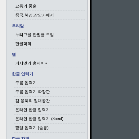
요동의 풍운
중국,북경,장안가에서
우리말
누리그물 한말글 모임
한글학회
웹
피시넷의 홈페이지
한글 입력기
구름 입력기
구름 입력기 확장판
김 용묵의 절대공간
온라인 한글 입력기
온라인 한글 입력기 (3beol)
팥알 입력기 (숨통)
한글 자판