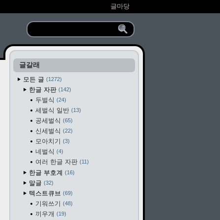
글마당
글갈래
모든 글
1272
한글 자판
142
두벌식
24
세벌식 일반
13
공세벌식
65
신세벌식
22
모아치기
3
네벌식
4
여러 한글 자판
11
한글 부호계
16
말글
32
텍스트큐브
69
기워쓰기
48
끼우개
19