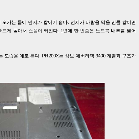
오가는 틈에 먼지가 쌓이기 쉽다. 먼지가 바람을 막을 만큼 쌓이면
빠르게 돌아서 소음이 커진다. 1년에 한 번쯤은 노트북 내부를 열어
는 모습을 예로 든다. PR200X는 삼보 에버라텍 3400 계열과 구조가