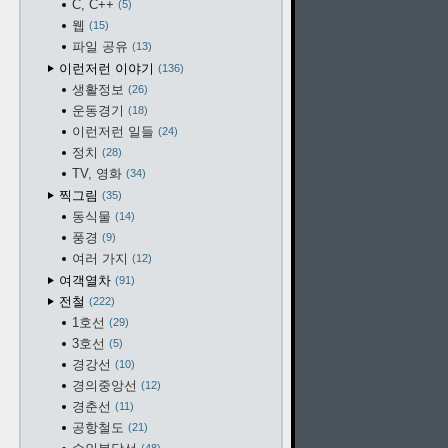
C, C++
5
웹
15
파일 공유
13
이런저런 이야기
136
생활정보
26
운동경기
18
이런저런 일들
24
정치
28
TV, 영화
34
찍그림
35
동식물
14
풍경
9
여러 가지
12
여객열차
91
전철
222
1호선
29
3호선
5
경강선
10
경의중앙선
12
경춘선
11
공항철도
21