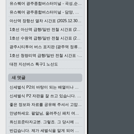
유스퀘어 광주종합버스터미널 - 곡성,순천／화순,보성,율포 방면 시외버스 시간표 (2026.1.31)
유스퀘어 광주종합버스터미널 - 담양, 순창, 남원, 무주, 장수, 거창, 대구 방면 시외버스 시간표 (2026...
아산역 장항선 열차 시간표 (2025.12.30 기준) (무궁화호, ITX-마음, 새마을호, 서해금빛열차)
1호선 아산역 급행/일반 전철 시간표 (2025.12.30~)
1호선 수원역 급행/일반 전철 시간표 (2025.12.30~)
광주시티투어 버스 표지판 (광주역 정류장) (2024?)
1호선 청량리역 급행/일반 전철 시간표 · 노선도 (2025.12.30~)
대전 지선버스 특구1 노선도
새 덧글
신세벌식 P2의 바탕이 되는 배열이나 주요 기능...
신세벌식 P2 자판을 잘 쓰고 있습니다. 쓰기 편리...
좋은 정보와 자료를 공유해 주셔서 고맙습니다....
안녕하세요. 팥알님, 올려주신 패치 여러모로 감사...
최신표준타자교본. 그렇죠. 그 당시에 최신 표준...
반갑습니다. 제가 세벌식을 알게 되어 세벌식 써...