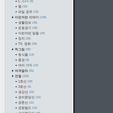
C, C++
5
웹
15
파일 공유
13
이런저런 이야기
136
생활정보
26
운동경기
18
이런저런 일들
24
정치
28
TV, 영화
34
찍그림
35
동식물
14
풍경
9
여러 가지
12
여객열차
91
전철
222
1호선
29
3호선
5
경강선
10
경의중앙선
12
경춘선
11
공항철도
21