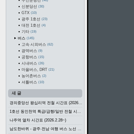
수인분당선
48
신분당선
30
GTX
10
광주 1호선
23
대전 1호선
4
기타
19
버스
145
고속·시외버스
62
광역버스
9
공항버스
15
시내버스
26
마을버스, DRT
21
농어촌버스
2
셔틀버스
10
새 글
경의중앙선 왕십리역 전철 시간표 (2026.4.20~)
1호선 동인천역 특급/급행/일반 전철 시간표 (2026.2.28~)
나주역 열차 시간표 (2026.2.28~)
남도한바퀴 - 광주·전남 여행 버스 노선 (2026.3.1~5.31)