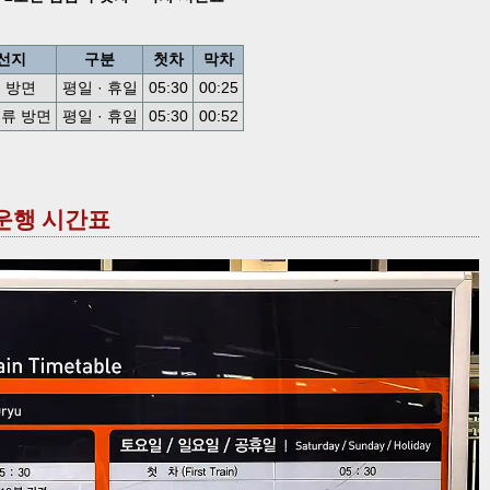
선지
구분
첫차
막차
 방면
평일 · 휴일
05:30
00:25
류 방면
평일 · 휴일
05:30
00:52
 운행 시간표