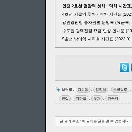
인천 2호선 검암역 첫차 · 막차 시간표, 
4호선 서울역 첫차 · 막차 시간표 (2023.
용인경전철 승차권별 운임표 (요금표, 별도
수도권 광역전철 요금 인상 안내문 (2023
5호선 방이역 지하철 시간표 (2023.9)
보람말 :
검암동
,
검암역
,
공항철도
,
전철
,
지하철
,
첫차
,
환승역
글 걸기 주소 : 이 글에는 글을 걸 수 없습니다.