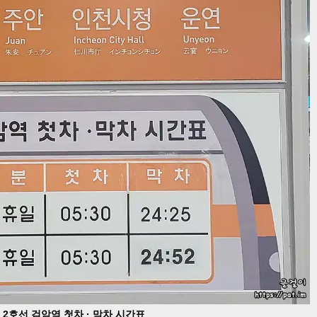
 2호선 검암역 첫차 · 막차 시간표