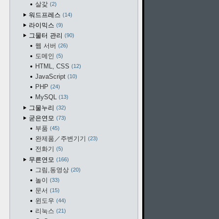
살갗
2
워드프레스
14
라이믹스
9
그물터 관리
90
웹 서버
26
도메인
5
HTML, CSS
12
JavaScript
10
PHP
24
MySQL
13
그물누리
32
굳은연모
73
부품
45
완제품／주변기기
23
전화기
5
무른연모
166
그림,동영상
20
놀이
33
문서
15
윈도우
44
리눅스
21