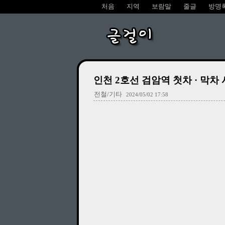
처음
지역
보람말
줄글
방명
글걸이
인천 2호선 검암역 첫차 · 막차 시
전철/기타
2024/05/02 17:58