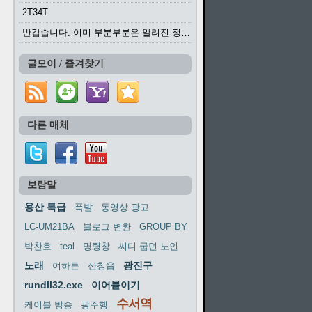
2T34T
반갑습니다. 이미 부분부분은 알려진 정보들이...
글모이 / 즐겨찾기
다른 매체
보람말
용산 특급
폭발
동영상 광고
LC-UM21BA
블로그 변환
GROUP BY
박찬호
teal
명령창
씨디 굽던 노인
노래
광진구
여하튼
산청읍
rundll32.exe
이어붙이기
수서역
케이블 방송
광주행