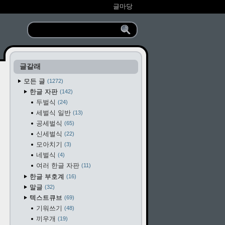
글마당
글갈래
모든 글
1272
한글 자판
142
두벌식
24
세벌식 일반
13
공세벌식
65
신세벌식
22
모아치기
3
네벌식
4
여러 한글 자판
11
한글 부호계
16
말글
32
텍스트큐브
69
기워쓰기
48
끼우개
19