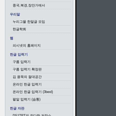
중국,북경,장안가에서
우리말
누리그물 한말글 모임
한글학회
웹
피시넷의 홈페이지
한글 입력기
구름 입력기
구름 입력기 확장판
김 용묵의 절대공간
온라인 한글 입력기
온라인 한글 입력기 (3beol)
팥알 입력기 (숨통)
한글 자판
DS1TPT의 잡다한 저장소