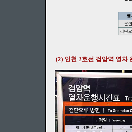
행
운연
검단오
(2) 인천 2호선 검암역 열차