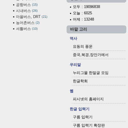
공항버스
15
모두
: 19096838
시내버스
26
오늘
: 6025
마을버스, DRT
21
어제
: 13248
농어촌버스
2
셔틀버스
10
바깥 고리
역사
요동의 풍운
중국,북경,장안가에서
우리말
누리그물 한말글 모임
한글학회
웹
피시넷의 홈페이지
한글 입력기
구름 입력기
구름 입력기 확장판