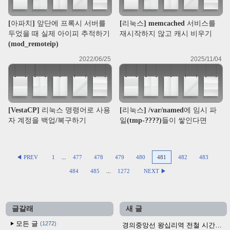
[아파치] 앞단에 프록시 서버를
[리눅스] memcached 서비스를
두었을 때 실제 아이피 추적하기
재시작하지 않고 캐시 비우기
(mod_remoteip)
2022/06/25
2025/11/04
[VestaCP] 리눅스 명령어로 사용
[리눅스] /var/named에 임시 파
자 계정을 백업/복구하기
일(tmp-????)들이 쌓인다면
◀ PREV
1
...
477
478
479
480
481
482
483
484
485
...
1272
NEXT ▶
글갈래
새 글
모든 글
1272
경의중앙선 왕십리역 전철 시간표 (2026.4.20~)