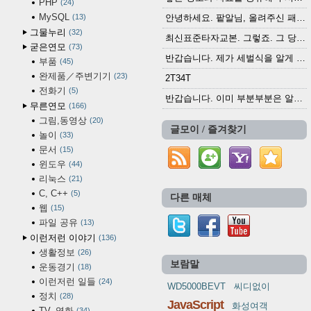
PHP
24
MySQL
13
안녕하세요. 팥알님, 올려주신 패치 여러모로 감사...
그물누리
32
최신표준타자교본. 그렇죠. 그 당시에 최신 표준...
굳은연모
73
반갑습니다. 제가 세벌식을 알게 되어 세벌식 써...
부품
45
완제품／주변기기
23
2T34T
전화기
5
반갑습니다. 이미 부분부분은 알려진 정보들이...
무른연모
166
그림,동영상
20
글모이 / 즐겨찾기
놀이
33
문서
15
윈도우
44
리눅스
21
C, C++
5
다른 매체
웹
15
파일 공유
13
이런저런 이야기
136
생활정보
26
보람말
운동경기
18
이런저런 일들
24
WD5000BEVT
씨디없이
정치
28
JavaScript
화성여객
TV, 영화
34