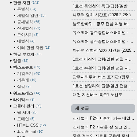
한글 자판
142
1호선 동인천역 특급/급행/일반 전철 시간표 (2026.2.28~)
두벌식
24
나주역 열차 시간표 (2026.2.28~)
세벌식 일반
13
공세벌식
65
남도한바퀴 - 광주·전남 여행 버스 노선 (2026.3.1~5.31)
신세벌식
22
유스퀘어 광주종합버스터미널 - 곡성,순천／화순,보성,율포 방면 시외버스 시간표 (2026.1.31)
모아치기
3
네벌식
4
유스퀘어 광주종합버스터미널 - 담양, 순창, 남원, 무주, 장수, 거창, 대구 방면 시외버스 시간표 (2026...
여러 한글 자판
11
아산역 장항선 열차 시간표 (2025.12.30 기준) (무궁화호, ITX-마음, 새마을호, 서해금빛열차)
한글 부호계
16
1호선 아산역 급행/일반 전철 시간표 (2025.12.30~)
말글
32
텍스트큐브
69
1호선 수원역 급행/일반 전철 시간표 (2025.12.30~)
기워쓰기
48
광주시티투어 버스 표지판 (광주역 정류장) (2024?)
끼우개
19
1호선 청량리역 급행/일반 전철 시간표 · 노선도 (2025.12.30~)
살갗
2
워드프레스
14
대전 지선버스 특구1 노선도
라이믹스
9
그물터 관리
90
새 덧글
웹 서버
26
신세벌식 P2의 바탕이 되는 배열이나 주요 기능...
도메인
5
HTML, CSS
12
신세벌식 P2 자판을 잘 쓰고 있습니다. 쓰기 편리...
JavaScript
10
좋은 정보와 자료를 공유해 주셔서 고맙습니다....