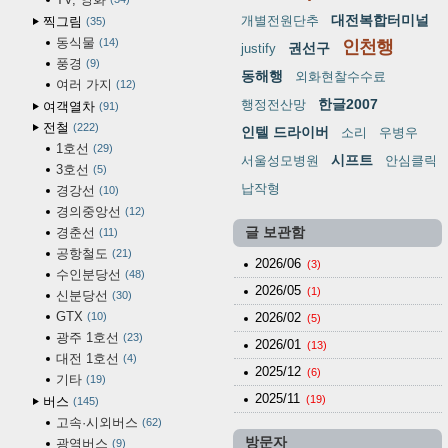
대전복합터미널
개별전원단추
찍그림
35
동식물
14
인천행
권선구
justify
풍경
9
동해행
외화현찰수수료
여러 가지
12
한글2007
행정전산망
여객열차
91
전철
222
인텔 드라이버
소리
우병우
1호선
29
시프트
서울성모병원
안심클릭
3호선
5
납작형
경강선
10
경의중앙선
12
경춘선
글 보관함
11
공항철도
21
2026/06
(3)
수인분당선
48
2026/05
(1)
신분당선
30
GTX
10
2026/02
(5)
광주 1호선
23
2026/01
(13)
대전 1호선
4
2025/12
(6)
기타
19
2025/11
(19)
버스
145
고속·시외버스
62
방문자
광역버스
9