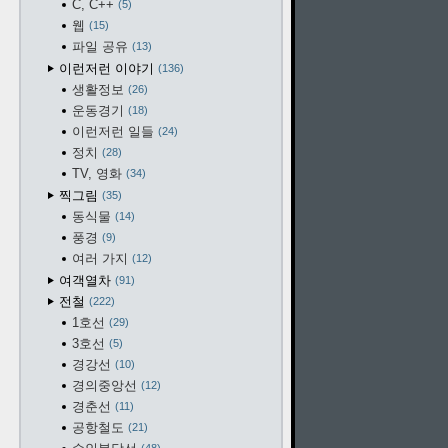
C, C++
5
웹
15
파일 공유
13
이런저런 이야기
136
생활정보
26
운동경기
18
이런저런 일들
24
정치
28
TV, 영화
34
찍그림
35
동식물
14
풍경
9
여러 가지
12
여객열차
91
전철
222
1호선
29
3호선
5
경강선
10
경의중앙선
12
경춘선
11
공항철도
21