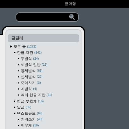
글마당
글갈래
모든 글
1272
한글 자판
142
두벌식
24
세벌식 일반
13
공세벌식
65
신세벌식
22
모아치기
3
네벌식
4
여러 한글 자판
11
한글 부호계
16
말글
32
텍스트큐브
69
기워쓰기
48
끼우개
19