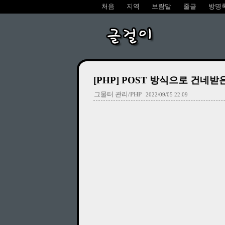
처음
지역
보람말
줄글
방명
글걸이
[PHP] POST 방식으로 건네
그물터 관리/PHP
2022/09/05 22:09