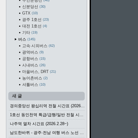
수인분당선
48
신분당선
30
GTX
10
광주 1호선
23
대전 1호선
4
기타
19
버스
145
고속·시외버스
62
광역버스
9
공항버스
15
시내버스
26
마을버스, DRT
21
농어촌버스
2
셔틀버스
10
새 글
경의중앙선 왕십리역 전철 시간표 (2026.4.20~)
1호선 동인천역 특급/급행/일반 전철 시간표 (2026.2.28~)
나주역 열차 시간표 (2026.2.28~)
남도한바퀴 - 광주·전남 여행 버스 노선 (2026.3.1~5.31)