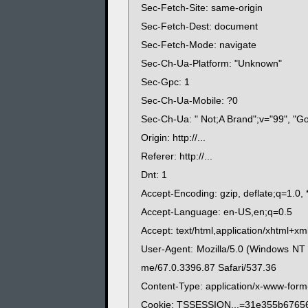
Sec-Fetch-Site: same-origin
Sec-Fetch-Dest: document
Sec-Fetch-Mode: navigate
Sec-Ch-Ua-Platform: "Unknown"
Sec-Gpc: 1
Sec-Ch-Ua-Mobile: ?0
Sec-Ch-Ua: " Not;A Brand";v="99", "G
Origin: http://...
Referer: http://...
Dnt: 1
Accept-Encoding: gzip, deflate;q=1.0, 
Accept-Language: en-US,en;q=0.5
Accept: text/html,application/xhtml+xml
User-Agent: Mozilla/5.0 (Windows NT
me/67.0.3396.87 Safari/537.36
Content-Type: application/x-www-for
Cookie: TSSESSION...=31e355b6765