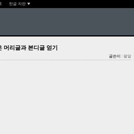
록
한글 자판
받은 머리글과 본디글 얻기
글쓴이 :
팥알