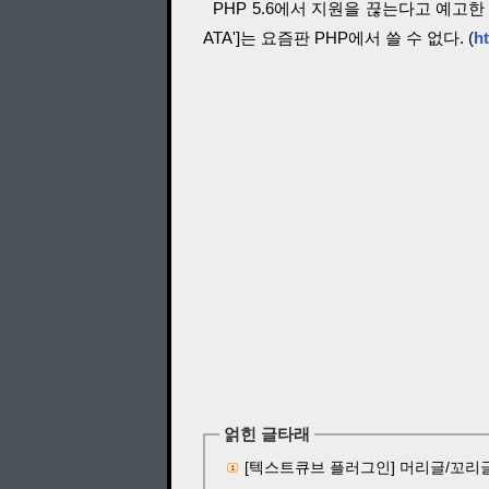
PHP 5.6에서 지원을 끊는다고 예고한 $H
ATA']는 요즘판 PHP에서 쓸 수 없다. (
h
얽힌 글타래
[텍스트큐브 플러그인] 머리글/꼬리글