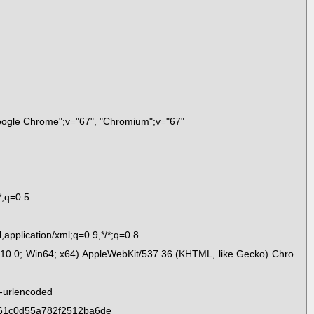
oogle Chrome";v="67", "Chromium";v="67"
*;q=0.5
,application/xml;q=0.9,*/*;q=0.8
 10.0; Win64; x64) AppleWebKit/537.36 (KHTML, like Gecko) Chro
m-urlencoded
61c0d55a782f2512ba6de