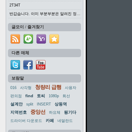
2T34T
반갑습니다. 이미 부분부분은 알려진 정보들이...
글모이 / 즐겨찾기
다른 매체
보람말
청량리 급행
016
사각형
사용자
find
토씨
편의점
1080p
회선
설계안
상동역
split
INSERT
중앙선
지역번호
됭기다
하요체
카페
드라이버 다운로드
네덜란드