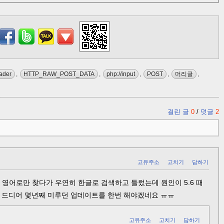
ader
,
HTTP_RAW_POST_DATA
,
php://input
,
POST
,
머리글
,
걸린 글
0
/
덧글
2
고유주소
고치기
답하기
째 영어로만 찾다가 우연히 한글로 검색하고 들렀는데 원인이 5.6 때
오늘 드디어 몇년째 미루던 업데이트를 한번 해야겠네요 ㅠㅠ
고유주소
고치기
답하기