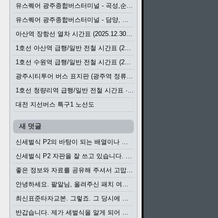
유스퀘어 광주종합버스터미널 - 곡성,순천／화순,보성,율포 방면 시외버스 시간표 (2026.1.31)
유스퀘어 광주종합버스터미널 - 담양, 순창, 남원, 무주, 장수, 거창, 대구 방면 시외버스 시간표 (2026...
아산역 장항선 열차 시간표 (2025.12.30 기준) (무궁화호, ITX-마음, 새마을호, 서해금빛열차)
1호선 아산역 급행/일반 전철 시간표 (2025.12.30~)
1호선 수원역 급행/일반 전철 시간표 (2025.12.30~)
광주시티투어 버스 표지판 (광주역 정류장) (2024?)
1호선 청량리역 급행/일반 전철 시간표 · 노선도 (2025.12.30~)
대전 지선버스 특구1 노선도
새 덧글
신세벌식 P2의 바탕이 되는 배열이나 주요 기능...
신세벌식 P2 자판을 잘 쓰고 있습니다. 쓰기 편리...
좋은 정보와 자료를 공유해 주셔서 고맙습니다....
안녕하세요. 팥알님, 올려주신 패치 여러모로 감사...
최신표준타자교본. 그렇죠. 그 당시에 최신 표준...
반갑습니다. 제가 세벌식을 알게 되어 세벌식 써...