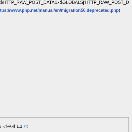
TTP_RAW_POST_DATA와 $GLOBALS['HTTP_RAW_POST_D
ttps://www.php.net/manual/en/migration56.deprecated.php
)
 끼우개 1.1
(2)