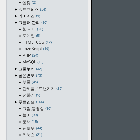
살갗
2
워드프레스
14
라이믹스
9
그물터 관리
90
웹 서버
26
도메인
5
HTML, CSS
12
JavaScript
10
PHP
24
MySQL
13
그물누리
32
굳은연모
73
부품
45
완제품／주변기기
23
전화기
5
무른연모
166
그림,동영상
20
놀이
33
문서
15
윈도우
44
리눅스
21