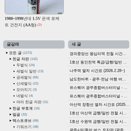
1980~1990년대 1.5V 은색 로케
트 건전지 (AA형)
(2)
글갈래
새 글
모든 글
1272
경의중앙선 왕십리역 전철 시간표 (2026.4.20~)
한글 자판
142
1호선 동인천역 특급/급행/일반 전철 시간표 (2026.2.28~)
두벌식
24
나주역 열차 시간표 (2026.2.28~)
세벌식 일반
13
공세벌식
65
남도한바퀴 - 광주·전남 여행 버스 노선 (2026.3.1~5.31)
신세벌식
22
유스퀘어 광주종합버스터미널 - 곡성,순천／화순,보성,율포 방면 시외버스 시간표 (2026.1.31)
모아치기
3
네벌식
4
유스퀘어 광주종합버스터미널 - 담양, 순창, 남원, 무주, 장수, 거창, 대구 방면 시외버스 시간표 (2026...
여러 한글 자판
11
아산역 장항선 열차 시간표 (2025.12.30 기준) (무궁화호, ITX-마음, 새마을호, 서해금빛열차)
한글 부호계
16
1호선 아산역 급행/일반 전철 시간표 (2025.12.30~)
말글
32
텍스트큐브
69
1호선 수원역 급행/일반 전철 시간표 (2025.12.30~)
기워쓰기
48
광주시티투어 버스 표지판 (광주역 정류장) (2024?)