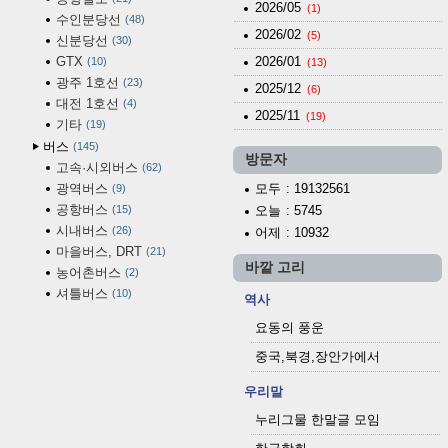
2026/05
(1)
수인분당선
48
2026/02
(5)
신분당선
30
GTX
2026/01
10
(13)
광주 1호선
23
2025/12
(6)
대전 1호선
4
2025/11
(19)
기타
19
버스
145
방문자
고속·시외버스
62
광역버스
모두
: 19132561
9
공항버스
15
오늘
: 5745
시내버스
26
어제
: 10932
마을버스, DRT
21
바깥 고리
농어촌버스
2
셔틀버스
10
역사
요동의 풍운
중국,북경,장안가에서
우리말
누리그물 한말글 모임