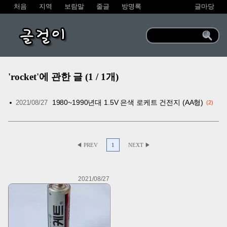
처음
지역
보람말
줄글
방명록
글마당
글걸이
'rocket'에 관한 글 (1 / 1개)
1980~1990년대 1.5V 은색 로케트 건전지 (AA형)
2021/08/27
2
◀ PREV
1
NEXT ▶
2021/08/27