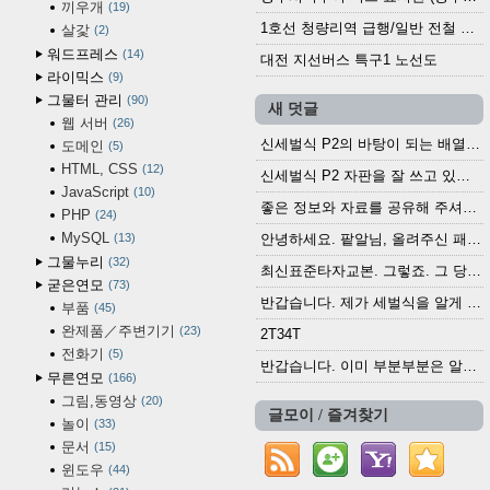
끼우개
19
1호선 청량리역 급행/일반 전철 시간표 · 노선도 (2025.12.30~)
살갗
2
워드프레스
14
대전 지선버스 특구1 노선도
라이믹스
9
그물터 관리
90
새 덧글
웹 서버
26
신세벌식 P2의 바탕이 되는 배열이나 주요 기능...
도메인
5
HTML, CSS
12
신세벌식 P2 자판을 잘 쓰고 있습니다. 쓰기 편리...
JavaScript
10
좋은 정보와 자료를 공유해 주셔서 고맙습니다....
PHP
24
MySQL
13
안녕하세요. 팥알님, 올려주신 패치 여러모로 감사...
그물누리
32
최신표준타자교본. 그렇죠. 그 당시에 최신 표준...
굳은연모
73
반갑습니다. 제가 세벌식을 알게 되어 세벌식 써...
부품
45
완제품／주변기기
23
2T34T
전화기
5
반갑습니다. 이미 부분부분은 알려진 정보들이...
무른연모
166
그림,동영상
20
글모이 / 즐겨찾기
놀이
33
문서
15
윈도우
44