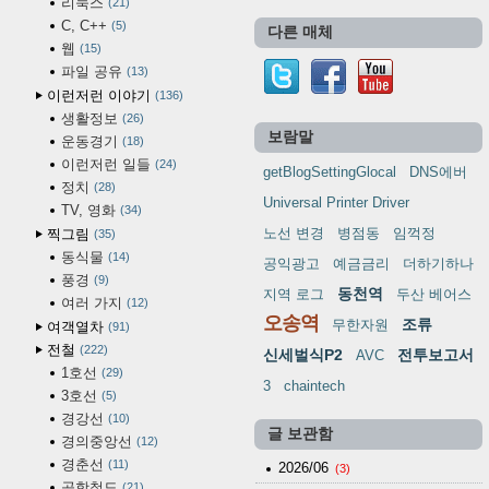
리눅스
21
C, C++
5
다른 매체
웹
15
파일 공유
13
이런저런 이야기
136
생활정보
26
보람말
운동경기
18
이런저런 일들
24
getBlogSettingGlocal
DNS에버
정치
28
Universal Printer Driver
TV, 영화
34
노선 변경
병점동
임꺽정
찍그림
35
동식물
14
공익광고
예금금리
더하기하나
풍경
9
동천역
지역 로그
두산 베어스
여러 가지
12
오송역
조류
무한자원
여객열차
91
전철
222
신세벌식P2
전투보고서
AVC
1호선
29
3
chaintech
3호선
5
경강선
10
글 보관함
경의중앙선
12
경춘선
11
2026/06
(3)
공항철도
21