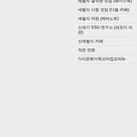
세벌식 글쇠판 모임 (페이스북)
세벌식 사랑 모임 (다음 카페)
세벌식 자판 (에버노트)
신세기 SSG 연구소 (세모이 자
판)
신세벌식 카페
작은 연못
🦆다문화가족꼬마집오리🦢