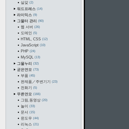
살갗
2
워드프레스
14
라이믹스
9
그물터 관리
90
웹 서버
26
도메인
5
HTML, CSS
12
JavaScript
10
PHP
24
MySQL
13
그물누리
32
굳은연모
73
부품
45
완제품／주변기기
23
전화기
5
무른연모
166
그림,동영상
20
놀이
33
문서
15
윈도우
44
리눅스
21