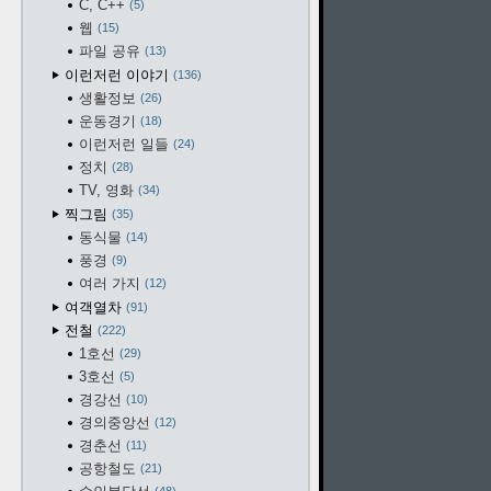
C, C++
5
웹
15
파일 공유
13
이런저런 이야기
136
생활정보
26
운동경기
18
이런저런 일들
24
정치
28
TV, 영화
34
찍그림
35
동식물
14
풍경
9
여러 가지
12
여객열차
91
전철
222
1호선
29
3호선
5
경강선
10
경의중앙선
12
경춘선
11
공항철도
21