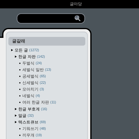
글마당
글갈래
모든 글
1272
한글 자판
142
두벌식
24
세벌식 일반
13
공세벌식
65
신세벌식
22
모아치기
3
네벌식
4
여러 한글 자판
11
한글 부호계
16
말글
32
텍스트큐브
69
기워쓰기
48
끼우개
19