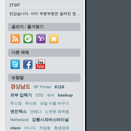
2T34T
반갑습니다. 이미 부분부분은 알려진 정보들이...
글모이 / 즐겨찾기
다른 매체
보람말
경상남도
K116
HP Printer
외부 입력기
backup
SSD
숙어
주소창
하나로
파일 이름 바꾸기
엔진엑스
안테나
노무현 레퀴엠
강릉시외버스터미널
Netherland
class
아니다
차암동
환생경제