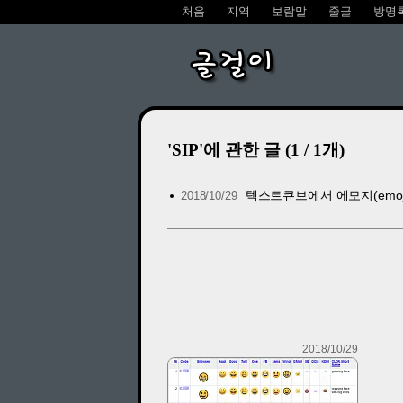
처음
지역
보람말
줄글
방명
글걸이
'SIP'에 관한 글 (1 / 1개)
텍스트큐브에서 에모지(emoji)
2018/10/29
2018/10/29