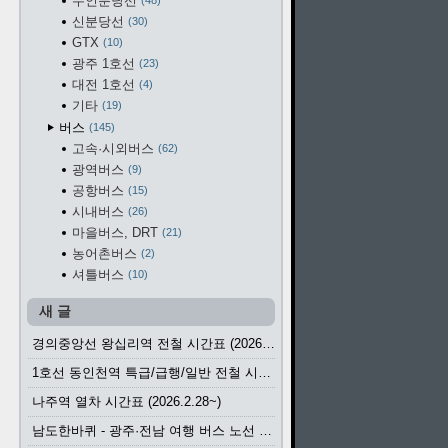
수인분당선
48
신분당선
30
GTX
10
광주 1호선
23
대전 1호선
4
기타
19
버스
145
고속·시외버스
62
광역버스
9
공항버스
15
시내버스
26
마을버스, DRT
21
농어촌버스
2
셔틀버스
10
새 글
경의중앙선 왕십리역 전철 시간표 (2026.4.20~)
1호선 동인천역 특급/급행/일반 전철 시간표 (2026.2.28~)
나주역 열차 시간표 (2026.2.28~)
남도한바퀴 - 광주·전남 여행 버스 노선 (2026.3.1~5.31)