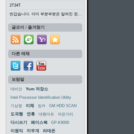
2T34T
반갑습니다. 이미 부분부분은 알려진 정보들이...
글모이 / 즐겨찾기
다른 매체
보람말
Yum 저장소
데비안
Intel Processor Identification Utility
이체
기상청
씽커
GM HDD SCAN
도곡행
연휴
대형마트
자은가리
다시쓰기
페이스북
GP-K8000
이원익
끼우개
라데온