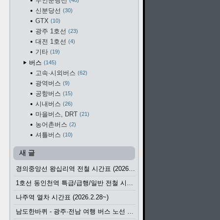
수인분당선
48
신분당선
30
GTX
10
광주 1호선
23
대전 1호선
4
기타
19
버스
145
고속·시외버스
62
광역버스
9
공항버스
15
시내버스
26
마을버스, DRT
21
농어촌버스
2
셔틀버스
10
새 글
경의중앙선 왕십리역 전철 시간표 (2026.4.20~)
1호선 동인천역 특급/급행/일반 전철 시간표 (2026.2.28~)
나주역 열차 시간표 (2026.2.28~)
남도한바퀴 - 광주·전남 여행 버스 노선 (2026.3.1~5.31)