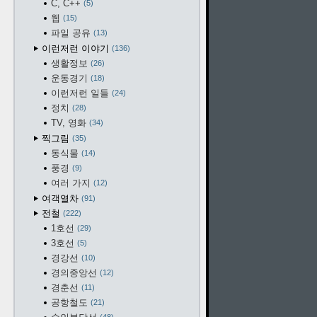
C, C++
5
웹
15
파일 공유
13
이런저런 이야기
136
생활정보
26
운동경기
18
이런저런 일들
24
정치
28
TV, 영화
34
찍그림
35
동식물
14
풍경
9
여러 가지
12
여객열차
91
전철
222
1호선
29
3호선
5
경강선
10
경의중앙선
12
경춘선
11
공항철도
21