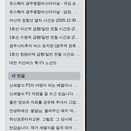
유스퀘어 광주종합버스터미널 - 곡성,순천／화순,보성,율포 방면 시외버스 시간표 (2026.1.31)
유스퀘어 광주종합버스터미널 - 담양, 순창, 남원, 무주, 장수, 거창, 대구 방면 시외버스 시간표 (2026...
아산역 장항선 열차 시간표 (2025.12.30 기준) (무궁화호, ITX-마음, 새마을호, 서해금빛열차)
1호선 아산역 급행/일반 전철 시간표 (2025.12.30~)
1호선 수원역 급행/일반 전철 시간표 (2025.12.30~)
광주시티투어 버스 표지판 (광주역 정류장) (2024?)
1호선 청량리역 급행/일반 전철 시간표 · 노선도 (2025.12.30~)
대전 지선버스 특구1 노선도
새 덧글
신세벌식 P2의 바탕이 되는 배열이나 주요 기능...
신세벌식 P2 자판을 잘 쓰고 있습니다. 쓰기 편리...
좋은 정보와 자료를 공유해 주셔서 고맙습니다....
안녕하세요. 팥알님, 올려주신 패치 여러모로 감사...
최신표준타자교본. 그렇죠. 그 당시에 최신 표준...
반갑습니다. 제가 세벌식을 알게 되어 세벌식 써...