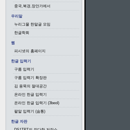
중국,북경,장안가에서
우리말
누리그물 한말글 모임
한글학회
웹
피시넷의 홈페이지
한글 입력기
구름 입력기
구름 입력기 확장판
김 용묵의 절대공간
온라인 한글 입력기
온라인 한글 입력기 (3beol)
팥알 입력기 (숨통)
한글 자판
DS1TPT의 잡다한 저장소