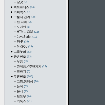
살갗
2
워드프레스
14
라이믹스
9
그물터 관리
90
웹 서버
26
도메인
5
HTML, CSS
12
JavaScript
10
PHP
24
MySQL
13
그물누리
32
굳은연모
73
부품
45
완제품／주변기기
23
전화기
5
무른연모
166
그림,동영상
20
놀이
33
문서
15
윈도우
44
리눅스
21