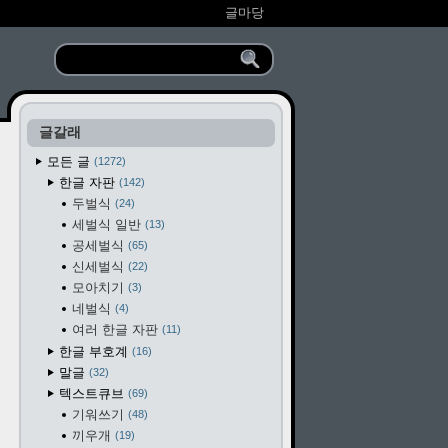
글마당
글갈래
모든 글
1272
한글 자판
142
두벌식
24
세벌식 일반
13
공세벌식
65
신세벌식
22
모아치기
3
네벌식
4
여러 한글 자판
11
한글 부호계
16
말글
32
텍스트큐브
69
기워쓰기
48
끼우개
19