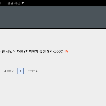
록
한글 자판
겨진 세벌식 자판 (지피전자 큐센 GP-K8000)
6
◀ PREV
1
NEXT ▶