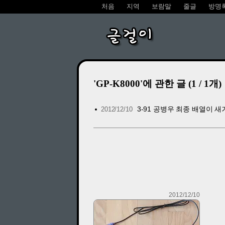
처음
지역
보람말
줄글
방명
글걸이
'GP-K8000'에 관한 글 (1 / 1개)
3-91 공병우 최종 배열이 새
2012/12/10
2012/12/10