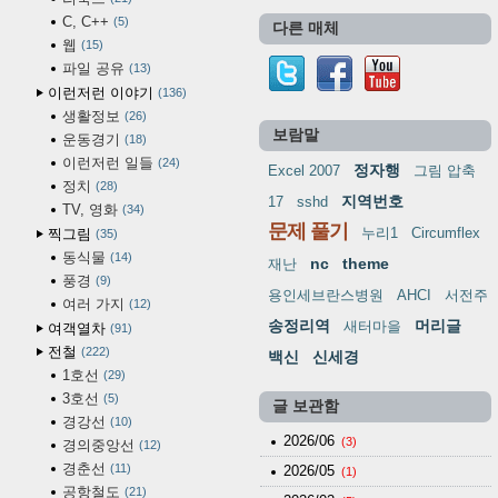
C, C++
5
다른 매체
웹
15
파일 공유
13
이런저런 이야기
136
생활정보
26
보람말
운동경기
18
이런저런 일들
24
정자행
Excel 2007
그림 압축
정치
28
지역번호
17
sshd
TV, 영화
34
문제 풀기
누리1
Circumflex
찍그림
35
동식물
14
nc
theme
재난
풍경
9
용인세브란스병원
AHCI
서전주
여러 가지
12
송정리역
머리글
새터마을
여객열차
91
전철
222
백신
신세경
1호선
29
3호선
5
글 보관함
경강선
10
2026/06
(3)
경의중앙선
12
경춘선
11
2026/05
(1)
공항철도
21