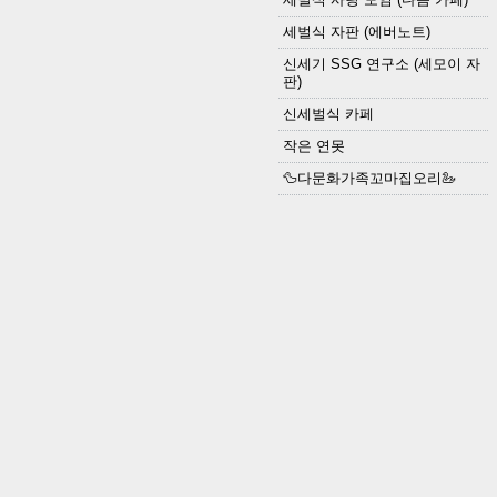
세벌식 자판 (에버노트)
신세기 SSG 연구소 (세모이 자
판)
신세벌식 카페
작은 연못
🦆다문화가족꼬마집오리🦢