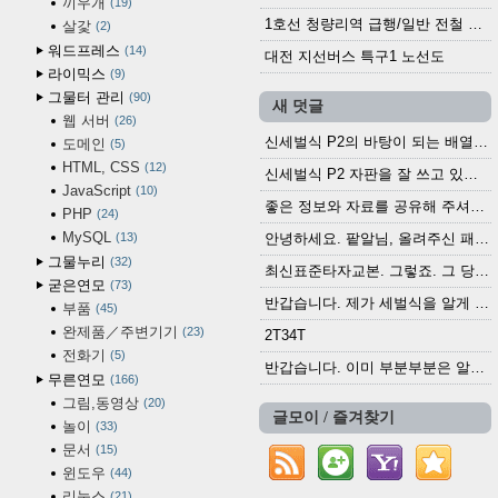
끼우개
19
1호선 청량리역 급행/일반 전철 시간표 · 노선도 (2025.12.30~)
살갗
2
워드프레스
14
대전 지선버스 특구1 노선도
라이믹스
9
그물터 관리
90
새 덧글
웹 서버
26
신세벌식 P2의 바탕이 되는 배열이나 주요 기능...
도메인
5
HTML, CSS
12
신세벌식 P2 자판을 잘 쓰고 있습니다. 쓰기 편리...
JavaScript
10
좋은 정보와 자료를 공유해 주셔서 고맙습니다....
PHP
24
MySQL
13
안녕하세요. 팥알님, 올려주신 패치 여러모로 감사...
그물누리
32
최신표준타자교본. 그렇죠. 그 당시에 최신 표준...
굳은연모
73
반갑습니다. 제가 세벌식을 알게 되어 세벌식 써...
부품
45
완제품／주변기기
23
2T34T
전화기
5
반갑습니다. 이미 부분부분은 알려진 정보들이...
무른연모
166
그림,동영상
20
글모이 / 즐겨찾기
놀이
33
문서
15
윈도우
44
리눅스
21