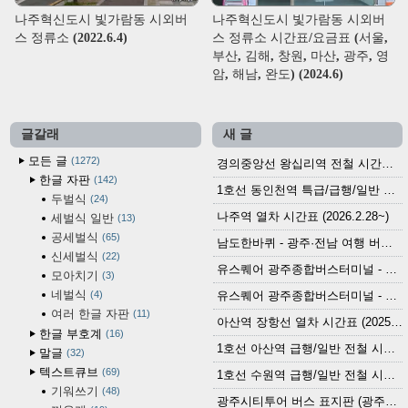
나주혁신도시 빛가람동 시외버
나주혁신도시 빛가람동 시외버
스 정류소 (2022.6.4)
스 정류소 시간표/요금표 (서울,
부산, 김해, 창원, 마산, 광주, 영
암, 해남, 완도) (2024.6)
글갈래
새 글
모든 글
1272
경의중앙선 왕십리역 전철 시간표 (2026.4.20~)
한글 자판
142
1호선 동인천역 특급/급행/일반 전철 시간표 (2026.2.28~)
두벌식
24
나주역 열차 시간표 (2026.2.28~)
세벌식 일반
13
공세벌식
65
남도한바퀴 - 광주·전남 여행 버스 노선 (2026.3.1~5.31)
신세벌식
22
유스퀘어 광주종합버스터미널 - 곡성,순천／화순,보성,율포 방면 시외버스 시간표 (2026.1.31)
모아치기
3
네벌식
4
유스퀘어 광주종합버스터미널 - 담양, 순창, 남원, 무주, 장수, 거창, 대구 방면 시외버스 시간표 (2026...
여러 한글 자판
11
아산역 장항선 열차 시간표 (2025.12.30 기준) (무궁화호, ITX-마음, 새마을호, 서해금빛열차)
한글 부호계
16
1호선 아산역 급행/일반 전철 시간표 (2025.12.30~)
말글
32
텍스트큐브
69
1호선 수원역 급행/일반 전철 시간표 (2025.12.30~)
기워쓰기
48
광주시티투어 버스 표지판 (광주역 정류장) (2024?)