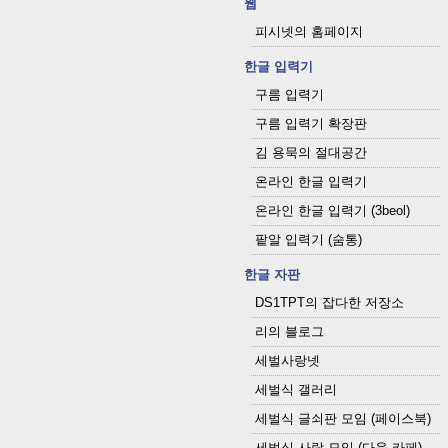
웹
피시넷의 홈페이지
한글 입력기
구름 입력기
구름 입력기 확장판
김 용묵의 절대공간
온라인 한글 입력기
온라인 한글 입력기 (3beol)
팥알 입력기 (숨통)
한글 자판
DS1TPT의 잡다한 저장소
리의 블로그
세벌사랑넷
세벌식 갤러리
세벌식 글쇠판 모임 (페이스북)
세벌식 사랑 모임 (다음 카페)