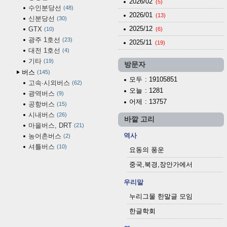
2026/02
(5)
수인분당선
48
2026/01
(13)
신분당선
30
2025/12
GTX
10
(6)
광주 1호선
23
2025/11
(19)
대전 1호선
4
기타
19
방문자
버스
145
모두
: 19105851
고속·시외버스
62
오늘
: 1281
광역버스
9
어제
: 13757
공항버스
15
시내버스
26
바깥 고리
마을버스, DRT
21
역사
농어촌버스
2
셔틀버스
10
요동의 풍운
중국,북경,장안가에서
우리말
누리그물 한말글 모임
한글학회