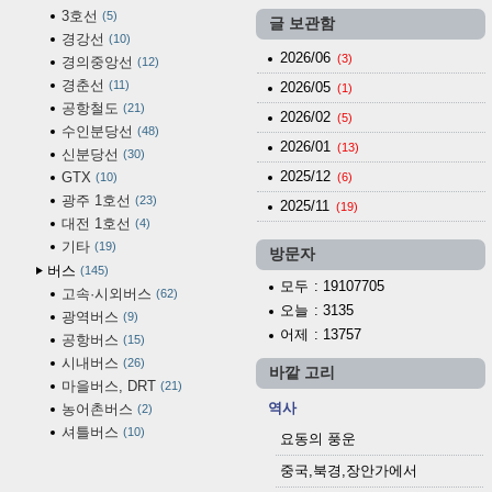
3호선
5
글 보관함
경강선
10
2026/06
(3)
경의중앙선
12
경춘선
11
2026/05
(1)
공항철도
21
2026/02
(5)
수인분당선
48
2026/01
(13)
신분당선
30
2025/12
GTX
10
(6)
광주 1호선
23
2025/11
(19)
대전 1호선
4
기타
19
방문자
버스
145
모두
: 19107705
고속·시외버스
62
오늘
: 3135
광역버스
9
어제
: 13757
공항버스
15
시내버스
26
바깥 고리
마을버스, DRT
21
역사
농어촌버스
2
셔틀버스
10
요동의 풍운
중국,북경,장안가에서