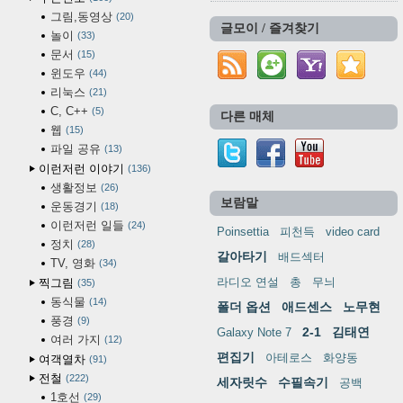
그림,동영상
20
글모이 / 즐겨찾기
놀이
33
문서
15
윈도우
44
리눅스
21
C, C++
5
다른 매체
웹
15
파일 공유
13
이런저런 이야기
136
생활정보
26
보람말
운동경기
18
이런저런 일들
24
Poinsettia
피천득
video card
정치
28
갈아타기
배드섹터
TV, 영화
34
라디오 연설
총
무늬
찍그림
35
동식물
14
폴더 옵션
애드센스
노무현
풍경
9
2-1
김태연
Galaxy Note 7
여러 가지
12
편집기
아테로스
화양동
여객열차
91
전철
222
세자릿수
수필속기
공백
1호선
29