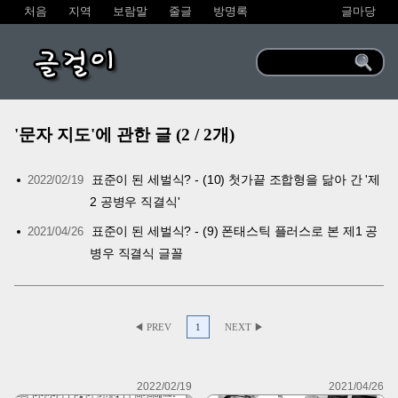
처음
지역
보람말
줄글
방명록
글마당
글걸이
'문자 지도'에 관한 글 (2 / 2개)
표준이 된 세벌식? - (10) 첫가끝 조합형을 닮아 간 '제
2022/02/19
2 공병우 직결식'
표준이 된 세벌식? - (9) 폰태스틱 플러스로 본 제1 공
2021/04/26
병우 직결식 글꼴
◀ PREV
1
NEXT ▶
2022/02/19
2021/04/26