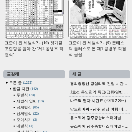
표준이 된 세벌식? - (10) 첫가끝
표준이 된 세벌식? - (9) 폰태스
조합형을 닮아 간 '제2 공병우 직
틱 플러스로 본 제1 공병우 직결
결식'
식 글꼴
글갈래
새 글
모든 글
1272
경의중앙선 왕십리역 전철 시간표 (2026.4.20~)
한글 자판
142
1호선 동인천역 특급/급행/일반 전철 시간표 (2026.2.28~)
두벌식
24
나주역 열차 시간표 (2026.2.28~)
세벌식 일반
13
공세벌식
65
남도한바퀴 - 광주·전남 여행 버스 노선 (2026.3.1~5.31)
신세벌식
22
유스퀘어 광주종합버스터미널 - 곡성,순천／화순,보성,율포 방면 시외버스 시간표 (2026.1.31)
모아치기
3
네벌식
4
유스퀘어 광주종합버스터미널 - 담양, 순창, 남원, 무주, 장수, 거창, 대구 방면 시외버스 시간표 (2026...