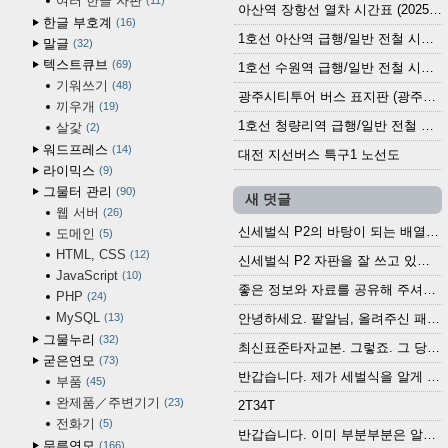
여러 한글 자판
11
아산역 장항선 열차 시간표 (2025.12.30 기준) (무궁화호, ITX-마음, 새마을호, 서해금빛열차)
한글 부호계
16
1호선 아산역 급행/일반 전철 시간표 (2025.12.30~)
말글
32
텍스트큐브
69
1호선 수원역 급행/일반 전철 시간표 (2025.12.30~)
기워쓰기
48
광주시티투어 버스 표지판 (광주역 정류장) (2024?)
끼우개
19
1호선 청량리역 급행/일반 전철 시간표 · 노선도 (2025.12.30~)
살갗
2
워드프레스
14
대전 지선버스 특구1 노선도
라이믹스
9
그물터 관리
90
새 덧글
웹 서버
26
신세벌식 P2의 바탕이 되는 배열이나 주요 기능...
도메인
5
HTML, CSS
12
신세벌식 P2 자판을 잘 쓰고 있습니다. 쓰기 편리...
JavaScript
10
좋은 정보와 자료를 공유해 주셔서 고맙습니다....
PHP
24
MySQL
13
안녕하세요. 팥알님, 올려주신 패치 여러모로 감사...
그물누리
32
최신표준타자교본. 그렇죠. 그 당시에 최신 표준...
굳은연모
73
반갑습니다. 제가 세벌식을 알게 되어 세벌식 써...
부품
45
완제품／주변기기
23
2T34T
전화기
5
반갑습니다. 이미 부분부분은 알려진 정보들이...
무른연모
166