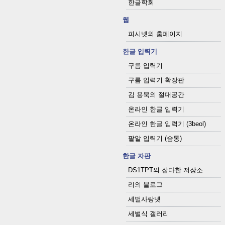
한글학회
웹
피시넷의 홈페이지
한글 입력기
구름 입력기
구름 입력기 확장판
김 용묵의 절대공간
온라인 한글 입력기
온라인 한글 입력기 (3beol)
팥알 입력기 (숨통)
한글 자판
DS1TPT의 잡다한 저장소
리의 블로그
세벌사랑넷
세벌식 갤러리