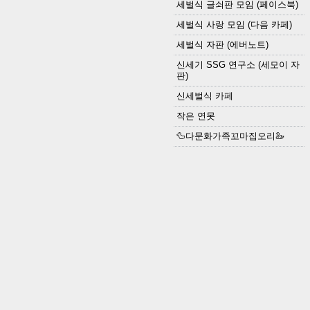
세벌식 글쇠판 모임 (페이스북)
세벌식 사랑 모임 (다음 카페)
세벌식 자판 (에버노트)
신세기 SSG 연구소 (세모이 자
판)
신세벌식 카페
작은 연못
🦆다문화가족꼬마집오리🦢