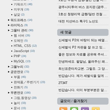
기워쓰기
48
광주시티투어 버스 표지판 (광주역 정류장) (2024?)
끼우개
19
1호선 청량리역 급행/일반 전철 시간표 · 노선도 (2025.12.30~)
살갗
2
워드프레스
14
대전 지선버스 특구1 노선도
라이믹스
9
그물터 관리
90
새 덧글
웹 서버
26
신세벌식 P2의 바탕이 되는 배열이나 주요 기능...
도메인
5
HTML, CSS
12
신세벌식 P2 자판을 잘 쓰고 있습니다. 쓰기 편리...
JavaScript
10
좋은 정보와 자료를 공유해 주셔서 고맙습니다....
PHP
24
MySQL
13
안녕하세요. 팥알님, 올려주신 패치 여러모로 감사...
그물누리
32
최신표준타자교본. 그렇죠. 그 당시에 최신 표준...
굳은연모
73
반갑습니다. 제가 세벌식을 알게 되어 세벌식 써...
부품
45
완제품／주변기기
23
2T34T
전화기
5
반갑습니다. 이미 부분부분은 알려진 정보들이...
무른연모
166
그림,동영상
20
글모이 / 즐겨찾기
놀이
33
문서
15