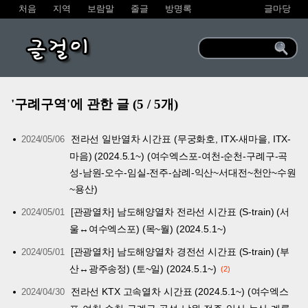
처음
지역
보람말
줄글
방명록
글마당
글걸이
'구례구역'에 관한 글 (5 / 5개)
전라선 일반열차 시간표 (무궁화호, ITX-새마을, ITX-
2024/05/06
마음) (2024.5.1~) (여수엑스포-여천-순천-구례구-곡
성-남원-오수-임실-전주-삼례-익산~서대전~천안~수원
~용산)
[관광열차] 남도해양열차 전라선 시간표 (S-train) (서
2024/05/01
울↔여수엑스포) (목~월) (2024.5.1~)
[관광열차] 남도해양열차 경전선 시간표 (S-train) (부
2024/05/01
산↔광주송정) (토~일) (2024.5.1~)
2
전라선 KTX 고속열차 시간표 (2024.5.1~) (여수엑스
2024/04/30