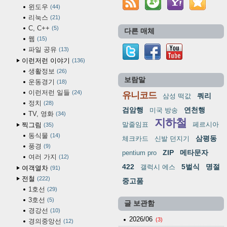
윈도우
44
리눅스
21
C, C++
5
다른 매체
웹
15
파일 공유
13
이런저런 이야기
136
생활정보
26
보람말
운동경기
18
이런저런 일들
24
유니코드
쿼리
삼성 떡값
정치
28
검암행
연천행
미국 방송
TV, 영화
34
지하철
말줄임표
페르시아
찍그림
35
동식물
14
삼평동
체크카드
신발 던지기
풍경
9
ZIP
메타문자
pentium pro
여러 가지
12
422
5벌식
명절
갤럭시 에스
여객열차
91
전철
222
중고품
1호선
29
3호선
5
글 보관함
경강선
10
2026/06
(3)
경의중앙선
12