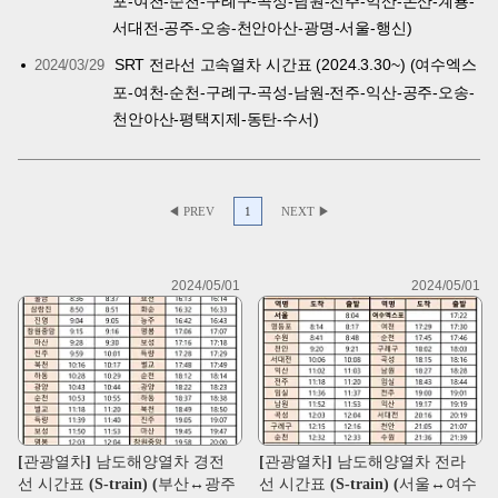
포-여천-순천-구례구-곡성-남원-전주-익산-논산-계룡-
서대전-공주-오송-천안아산-광명-서울-행신)
SRT 전라선 고속열차 시간표 (2024.3.30~) (여수엑스
2024/03/29
포-여천-순천-구례구-곡성-남원-전주-익산-공주-오송-
천안아산-평택지제-동탄-수서)
◀ PREV
1
NEXT ▶
2024/05/01
2024/05/01
[관광열차] 남도해양열차 경전
[관광열차] 남도해양열차 전라
선 시간표 (S-train) (부산↔광주
선 시간표 (S-train) (서울↔여수