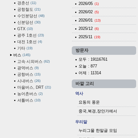
경춘선
11
2026/05
(1)
공항철도
21
2026/02
(5)
수인분당선
48
2026/01
(13)
신분당선
30
2025/12
GTX
10
(6)
광주 1호선
23
2025/11
(19)
대전 1호선
4
기타
19
방문자
버스
145
모두
: 19116761
고속·시외버스
62
오늘
: 877
광역버스
9
어제
: 11314
공항버스
15
시내버스
26
바깥 고리
마을버스, DRT
21
역사
농어촌버스
2
셔틀버스
10
요동의 풍운
중국,북경,장안가에서
우리말
누리그물 한말글 모임