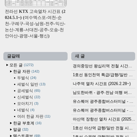
전라선 KTX 고속열차 시간표 (2
024.5.1~) (여수엑스포-여천-순
천-구례구-곡성-남원-전주-익산-
논산-계룡-서대전-공주-오송-천
안아산-광명-서울-행신)
글갈래
새 글
모든 글
1272
경의중앙선 왕십리역 전철 시간표 (2026.4.20~)
한글 자판
142
1호선 동인천역 특급/급행/일반 전철 시간표 (2026.2.28~)
두벌식
24
나주역 열차 시간표 (2026.2.28~)
세벌식 일반
13
공세벌식
65
남도한바퀴 - 광주·전남 여행 버스 노선 (2026.3.1~5.31)
신세벌식
22
유스퀘어 광주종합버스터미널 - 곡성,순천／화순,보성,율포 방면 시외버스 시간표 (2026.1.31)
모아치기
3
네벌식
4
유스퀘어 광주종합버스터미널 - 담양, 순창, 남원, 무주, 장수, 거창, 대구 방면 시외버스 시간표 (2026...
여러 한글 자판
11
아산역 장항선 열차 시간표 (2025.12.30 기준) (무궁화호, ITX-마음, 새마을호, 서해금빛열차)
한글 부호계
16
1호선 아산역 급행/일반 전철 시간표 (2025.12.30~)
말글
32
텍스트큐브
69
1호선 수원역 급행/일반 전철 시간표 (2025.12.30~)