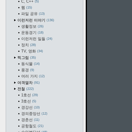
C, C++
5
웹
15
파일 공유
13
이런저런 이야기
136
생활정보
26
운동경기
18
이런저런 일들
24
정치
28
TV, 영화
34
찍그림
35
동식물
14
풍경
9
여러 가지
12
여객열차
91
전철
222
1호선
29
3호선
5
경강선
10
경의중앙선
12
경춘선
11
공항철도
21