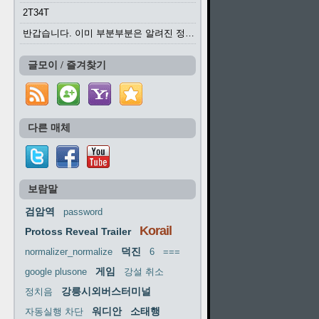
2T34T
반갑습니다. 이미 부분부분은 알려진 정보들이...
글모이 / 즐겨찾기
다른 매체
보람말
검암역
password
Korail
Protoss Reveal Trailer
덕진
normalizer_normalize
6
===
게임
google plusone
강설 취소
강릉시외버스터미널
정치음
워디안
소태행
자동실행 차단