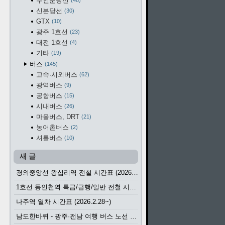
수인분당선
48
신분당선
30
GTX
10
광주 1호선
23
대전 1호선
4
기타
19
버스
145
고속·시외버스
62
광역버스
9
공항버스
15
시내버스
26
마을버스, DRT
21
농어촌버스
2
셔틀버스
10
새 글
경의중앙선 왕십리역 전철 시간표 (2026.4.20~)
1호선 동인천역 특급/급행/일반 전철 시간표 (2026.2.28~)
나주역 열차 시간표 (2026.2.28~)
남도한바퀴 - 광주·전남 여행 버스 노선 (2026.3.1~5.31)