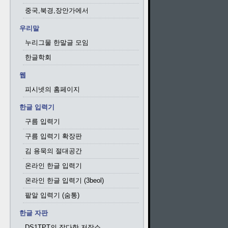
중국,북경,장안가에서
우리말
누리그물 한말글 모임
한글학회
웹
피시넷의 홈페이지
한글 입력기
구름 입력기
구름 입력기 확장판
김 용묵의 절대공간
온라인 한글 입력기
온라인 한글 입력기 (3beol)
팥알 입력기 (숨통)
한글 자판
DS1TPT의 잡다한 저장소