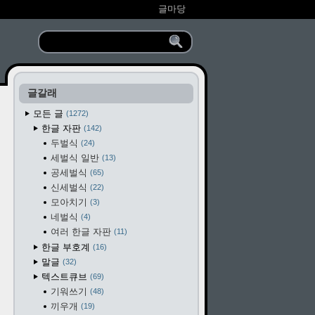
글마당
글갈래
모든 글
1272
한글 자판
142
두벌식
24
세벌식 일반
13
공세벌식
65
신세벌식
22
모아치기
3
네벌식
4
여러 한글 자판
11
한글 부호계
16
말글
32
텍스트큐브
69
기워쓰기
48
끼우개
19