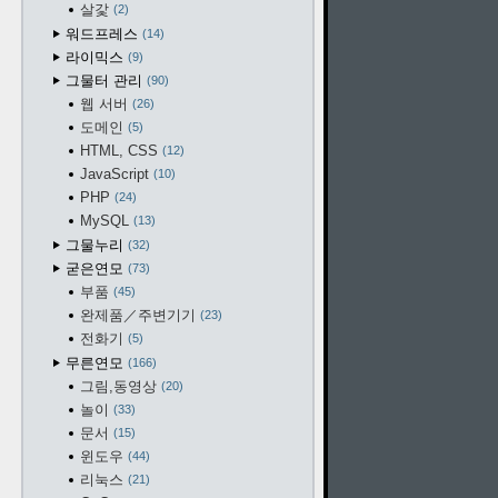
살갗
2
워드프레스
14
라이믹스
9
그물터 관리
90
웹 서버
26
도메인
5
HTML, CSS
12
JavaScript
10
PHP
24
MySQL
13
그물누리
32
굳은연모
73
부품
45
완제품／주변기기
23
전화기
5
무른연모
166
그림,동영상
20
놀이
33
문서
15
윈도우
44
리눅스
21