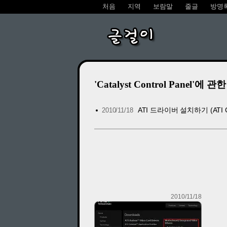
처음
지역
보람말
줄글
방명
글걸이
'Catalyst Control Panel'에 관한
ATI 드라이버 설치하기 (ATI Cat
2010/11/18
2010/11/18