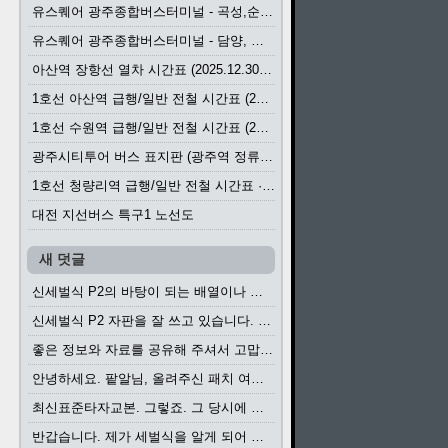
유스퀘어 광주종합버스터미널 - 곡성,순천／화순,보성,율포 방면 시외버스 시간표 (2026.1.31)
유스퀘어 광주종합버스터미널 - 담양, 순창, 남원, 무주, 장수, 거창, 대구 방면 시외버스 시간표 (2026...
아산역 장항선 열차 시간표 (2025.12.30 기준) (무궁화호, ITX-마음, 새마을호, 서해금빛열차)
1호선 아산역 급행/일반 전철 시간표 (2025.12.30~)
1호선 수원역 급행/일반 전철 시간표 (2025.12.30~)
광주시티투어 버스 표지판 (광주역 정류장) (2024?)
1호선 청량리역 급행/일반 전철 시간표 · 노선도 (2025.12.30~)
대전 지선버스 특구1 노선도
새 덧글
신세벌식 P2의 바탕이 되는 배열이나 주요 기능...
신세벌식 P2 자판을 잘 쓰고 있습니다. 쓰기 편리...
좋은 정보와 자료를 공유해 주셔서 고맙습니다....
안녕하세요. 팥알님, 올려주신 패치 여러모로 감사...
최신표준타자교본. 그렇죠. 그 당시에 최신 표준...
반갑습니다. 제가 세벌식을 알게 되어 세벌식 써...