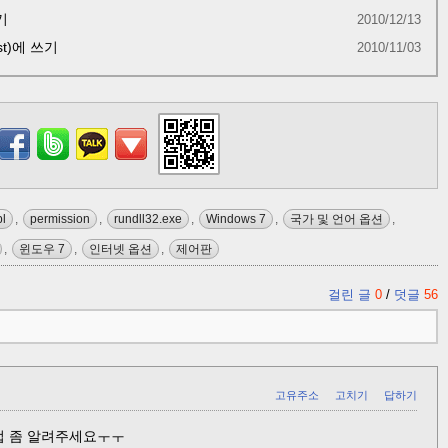
기
2010/12/13
t)에 쓰기
2010/11/03
pl
,
permission
,
rundll32.exe
,
Windows 7
,
국가 및 언어 옵션
,
,
윈도우 7
,
인터넷 옵션
,
제어판
걸린 글
0
/
덧글
56
고유주소
고치기
답하기
는 법 좀 알려주세요ㅜㅜ