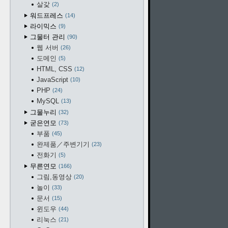
살갗
2
워드프레스
14
라이믹스
9
그물터 관리
90
웹 서버
26
도메인
5
HTML, CSS
12
JavaScript
10
PHP
24
MySQL
13
그물누리
32
굳은연모
73
부품
45
완제품／주변기기
23
전화기
5
무른연모
166
그림,동영상
20
놀이
33
문서
15
윈도우
44
리눅스
21