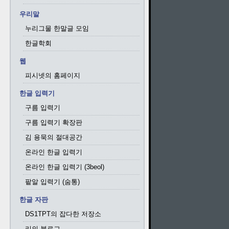
우리말
누리그물 한말글 모임
한글학회
웹
피시넷의 홈페이지
한글 입력기
구름 입력기
구름 입력기 확장판
김 용묵의 절대공간
온라인 한글 입력기
온라인 한글 입력기 (3beol)
팥알 입력기 (숨통)
한글 자판
DS1TPT의 잡다한 저장소
리의 블로그