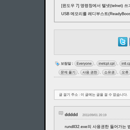
[윈도우 7] 명령창에서 텔넷(telnet) 쓰
USB 메모리를 레디부스트(ReadyBoos
보람말 :
Everyone
,
inetcpl.cpl
,
intl.c
문제 풀기
,
사용 권한
,
소유권
,
오류
글 걸기 주소 : 이 글에는 글을 걸 수 없습니다.
ddddd
2011/09/01 20:19
rundll32.exe의 사용권한 들어가