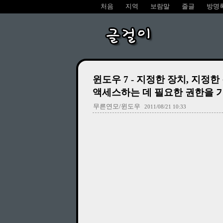
처음
지역
보람말
줄글
방명
글걸이
윈도우 7 - 지정한 장치, 지정
액세스하는 데 필요한 권한을 
무른연모/윈도우
2011/08/21 10:33