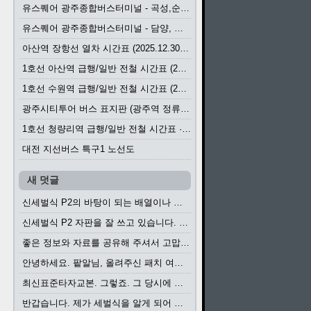
유스퀘어 광주종합버스터미널 - 곡성,순천／화순,보성,율포 방면 시외버스 시간표 (2026.1.31)
유스퀘어 광주종합버스터미널 - 담양, 순창, 남원, 무주, 장수, 거창, 대구 방면 시외버스 시간표 (2026...
아산역 장항선 열차 시간표 (2025.12.30 기준) (무궁화호, ITX-마음, 새마을호, 서해금빛열차)
1호선 아산역 급행/일반 전철 시간표 (2025.12.30~)
1호선 수원역 급행/일반 전철 시간표 (2025.12.30~)
광주시티투어 버스 표지판 (광주역 정류장) (2024?)
1호선 청량리역 급행/일반 전철 시간표 · 노선도 (2025.12.30~)
대전 지선버스 특구1 노선도
새 덧글
신세벌식 P2의 바탕이 되는 배열이나 주요 기능...
신세벌식 P2 자판을 잘 쓰고 있습니다. 쓰기 편리...
좋은 정보와 자료를 공유해 주셔서 고맙습니다....
안녕하세요. 팥알님, 올려주신 패치 여러모로 감사...
최신표준타자교본. 그렇죠. 그 당시에 최신 표준...
반갑습니다. 제가 세벌식을 알게 되어 세벌식 써...