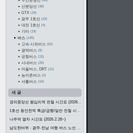
수인분당선
48
신분당선
30
GTX
10
광주 1호선
23
대전 1호선
4
기타
19
버스
145
고속·시외버스
62
광역버스
9
공항버스
15
시내버스
26
마을버스, DRT
21
농어촌버스
2
셔틀버스
10
새 글
경의중앙선 왕십리역 전철 시간표 (2026.4.20~)
1호선 동인천역 특급/급행/일반 전철 시간표 (2026.2.28~)
나주역 열차 시간표 (2026.2.28~)
남도한바퀴 - 광주·전남 여행 버스 노선 (2026.3.1~5.31)