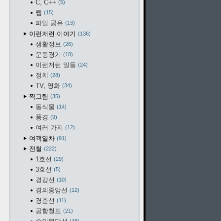
C, C++
5
웹
15
파일 공유
13
이런저런 이야기
136
생활정보
26
운동경기
18
이런저런 일들
24
정치
28
TV, 영화
34
찍그림
35
동식물
14
풍경
9
여러 가지
12
여객열차
91
전철
222
1호선
29
3호선
5
경강선
10
경의중앙선
12
경춘선
11
공항철도
21