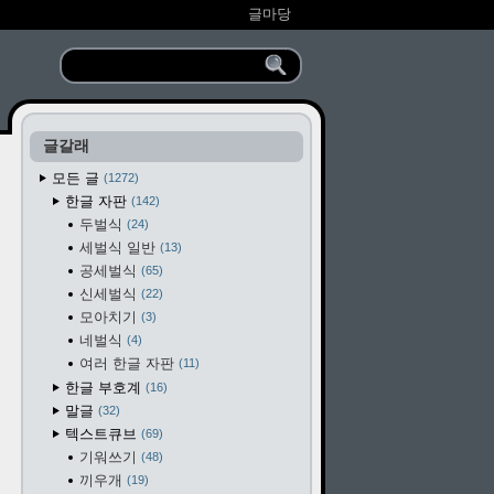
글마당
글갈래
모든 글
1272
한글 자판
142
두벌식
24
세벌식 일반
13
공세벌식
65
신세벌식
22
모아치기
3
네벌식
4
여러 한글 자판
11
한글 부호계
16
말글
32
텍스트큐브
69
기워쓰기
48
끼우개
19