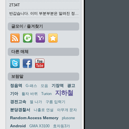
2T34T
반갑습니다. 이미 부분부분은 알려진 정보들이...
글모이 / 즐겨찾기
다른 매체
보람말
정읍역
기장역
광고
G-패스
모음
지하철
기아
활자 바퀴
Turion
경전고속
젤 나가
구름 입력기
분당경찰서
나홀로 연설
아무개 문자
Random Access Memory
plusone
Android
GMA X3100
효자동3가