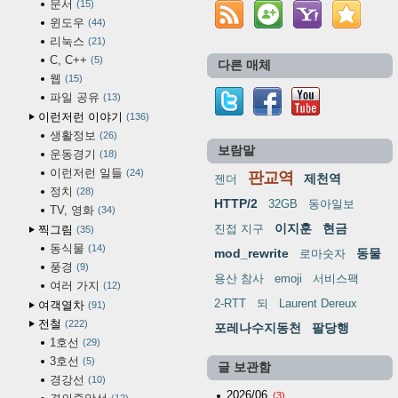
문서
15
윈도우
44
리눅스
21
C, C++
5
다른 매체
웹
15
파일 공유
13
이런저런 이야기
136
생활정보
26
보람말
운동경기
18
이런저런 일들
24
판교역
제천역
젠더
정치
28
HTTP/2
32GB
동아일보
TV, 영화
34
이지훈
현금
진접 지구
찍그림
35
동식물
14
mod_rewrite
동물
로마숫자
풍경
9
용산 참사
emoji
서비스팩
여러 가지
12
2-RTT
되
Laurent Dereux
여객열차
91
전철
222
포레나수지동천
팔당행
1호선
29
3호선
5
글 보관함
경강선
10
2026/06
(3)