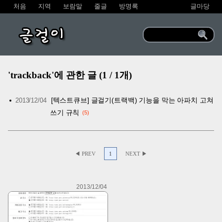
처음
지역
보람말
줄글
방명록
글마당
글걸이
'trackback'에 관한 글 (1 / 1개)
[텍스트큐브] 글걸기(트랙백) 기능을 막는 아파치 고쳐
2013/12/04
쓰기 규칙
5
◀ PREV
1
NEXT ▶
2013/12/04