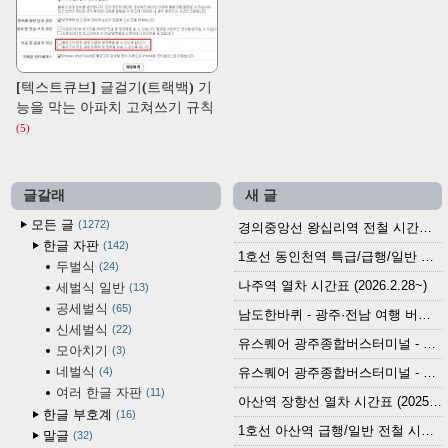
[텍스트큐브] 글걸기(트랙백) 기
능을 막는 아파치 고쳐쓰기 규칙
(5)
글갈래
새 글
모든 글
1272
경의중앙선 왕십리역 전철 시간표 (2026.4.20~)
한글 자판
142
1호선 동인천역 특급/급행/일반 전철 시간표 (2026.2.28~)
두벌식
24
나주역 열차 시간표 (2026.2.28~)
세벌식 일반
13
공세벌식
65
남도한바퀴 - 광주·전남 여행 버스 노선 (2026.3.1~5.31)
신세벌식
22
유스퀘어 광주종합버스터미널 - 곡성,순천／화순,보성,율포 방면 시외버스 시간표 (2026.1.31)
모아치기
3
네벌식
4
유스퀘어 광주종합버스터미널 - 담양, 순창, 남원, 무주, 장수, 거창, 대구 방면 시외버스 시간표 (2026...
여러 한글 자판
11
아산역 장항선 열차 시간표 (2025.12.30 기준) (무궁화호, ITX-마음, 새마을호, 서해금빛열차)
한글 부호계
16
1호선 아산역 급행/일반 전철 시간표 (2025.12.30~)
말글
32