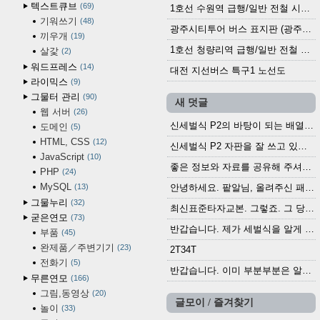
텍스트큐브
69
1호선 수원역 급행/일반 전철 시간표 (2025.12.30~)
기워쓰기
48
광주시티투어 버스 표지판 (광주역 정류장) (2024?)
끼우개
19
1호선 청량리역 급행/일반 전철 시간표 · 노선도 (2025.12.30~)
살갗
2
워드프레스
14
대전 지선버스 특구1 노선도
라이믹스
9
그물터 관리
90
새 덧글
웹 서버
26
신세벌식 P2의 바탕이 되는 배열이나 주요 기능...
도메인
5
HTML, CSS
12
신세벌식 P2 자판을 잘 쓰고 있습니다. 쓰기 편리...
JavaScript
10
좋은 정보와 자료를 공유해 주셔서 고맙습니다....
PHP
24
MySQL
13
안녕하세요. 팥알님, 올려주신 패치 여러모로 감사...
그물누리
32
최신표준타자교본. 그렇죠. 그 당시에 최신 표준...
굳은연모
73
반갑습니다. 제가 세벌식을 알게 되어 세벌식 써...
부품
45
완제품／주변기기
23
2T34T
전화기
5
반갑습니다. 이미 부분부분은 알려진 정보들이...
무른연모
166
그림,동영상
20
글모이 / 즐겨찾기
놀이
33