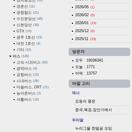
경의중앙선
12
경춘선
11
2026/05
(1)
공항철도
21
2026/02
(5)
수인분당선
48
2026/01
(13)
신분당선
30
2025/12
GTX
10
(6)
광주 1호선
23
2025/11
(19)
대전 1호선
4
기타
19
방문자
버스
145
모두
: 19106341
고속·시외버스
62
오늘
: 1771
광역버스
9
어제
: 13757
공항버스
15
시내버스
26
바깥 고리
마을버스, DRT
21
역사
농어촌버스
2
셔틀버스
10
요동의 풍운
중국,북경,장안가에서
우리말
누리그물 한말글 모임