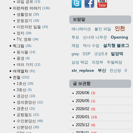
파일 공유
13
이런저런 이야기
136
생활정보
26
보람말
운동경기
18
이런저런 일들
24
인천
애니메이션
붙인 파일
정치
28
Opening
투표
선녀와 나무꾼
TV, 영화
34
설치형 블로그
깨짐
역사 수업
찍그림
35
동식물
14
밀양역
grep
SSP
규모5.8
풍경
9
삼성 떡값
의정부
두벌짜임
여러 가지
12
str_replece
부산
전산망
0
여객열차
91
전철
222
1호선
글 보관함
29
3호선
5
2026/06
(3)
경강선
10
2026/05
(1)
경의중앙선
12
경춘선
11
2026/02
(5)
공항철도
21
2026/01
(13)
수인분당선
48
2025/12
(6)
신분당선
30
2025/11
(19)