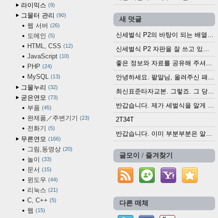
라이믹스
9
그물터 관리
90
새 덧글
웹 서버
26
신세벌식 P2의 바탕이 되는 배열이나 주요 기능...
도메인
5
HTML, CSS
12
신세벌식 P2 자판을 잘 쓰고 있습니다. 쓰기 편리...
JavaScript
10
좋은 정보와 자료를 공유해 주셔서 고맙습니다....
PHP
24
MySQL
13
안녕하세요. 팥알님, 올려주신 패치 여러모로 감사...
그물누리
32
최신표준타자교본. 그렇죠. 그 당시에 최신 표준...
굳은연모
73
반갑습니다. 제가 세벌식을 알게 되어 세벌식 써...
부품
45
완제품／주변기기
23
2T34T
전화기
5
반갑습니다. 이미 부분부분은 알려진 정보들이...
무른연모
166
그림,동영상
20
글모이 / 즐겨찾기
놀이
33
문서
15
윈도우
44
리눅스
21
C, C++
5
다른 매체
웹
15