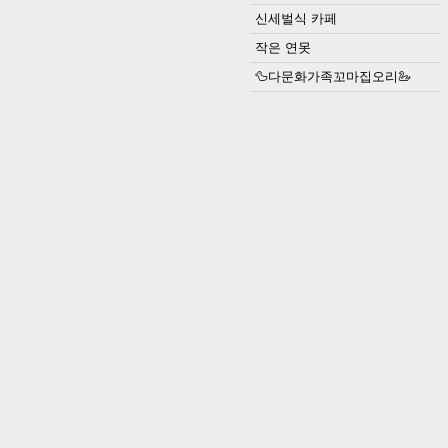
신세벌식 카페
작은 연못
🦆다문화가족꼬마집오리🦢