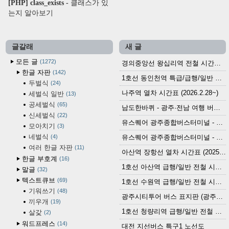
[PHP] class_exists - 클래스가 있
는지 알아보기
글갈래
새 글
모든 글
1272
경의중앙선 왕십리역 전철 시간표 (2026.4.20~)
한글 자판
142
1호선 동인천역 특급/급행/일반 전철 시간표 (2026.2.28~)
두벌식
24
나주역 열차 시간표 (2026.2.28~)
세벌식 일반
13
공세벌식
65
남도한바퀴 - 광주·전남 여행 버스 노선 (2026.3.1~5.31)
신세벌식
22
유스퀘어 광주종합버스터미널 - 곡성,순천／화순,보성,율포 방면 시외버스 시간표 (2026.1.31)
모아치기
3
네벌식
4
유스퀘어 광주종합버스터미널 - 담양, 순창, 남원, 무주, 장수, 거창, 대구 방면 시외버스 시간표 (2026...
여러 한글 자판
11
아산역 장항선 열차 시간표 (2025.12.30 기준) (무궁화호, ITX-마음, 새마을호, 서해금빛열차)
한글 부호계
16
1호선 아산역 급행/일반 전철 시간표 (2025.12.30~)
말글
32
텍스트큐브
69
1호선 수원역 급행/일반 전철 시간표 (2025.12.30~)
기워쓰기
48
광주시티투어 버스 표지판 (광주역 정류장) (2024?)
끼우개
19
1호선 청량리역 급행/일반 전철 시간표 · 노선도 (2025.12.30~)
살갗
2
워드프레스
14
대전 지선버스 특구1 노선도