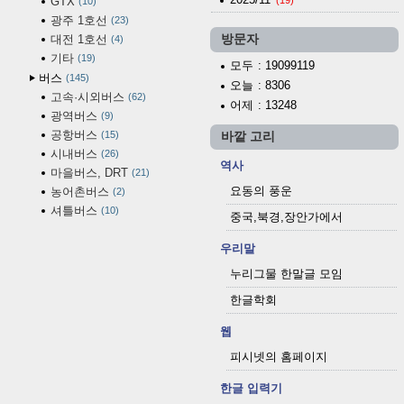
GTX
10
광주 1호선
23
대전 1호선
방문자
4
기타
19
모두
: 19099119
버스
145
오늘
: 8306
고속·시외버스
62
어제
: 13248
광역버스
9
공항버스
15
바깥 고리
시내버스
26
역사
마을버스, DRT
21
요동의 풍운
농어촌버스
2
셔틀버스
10
중국,북경,장안가에서
우리말
누리그물 한말글 모임
한글학회
웹
피시넷의 홈페이지
한글 입력기