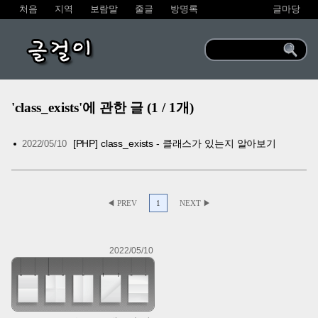
처음
지역
보람말
줄글
방명록
글마당
글걸이
'class_exists'에 관한 글 (1 / 1개)
[PHP] class_exists - 클래스가 있는지 알아보기
2022/05/10
◀ PREV
1
NEXT ▶
2022/05/10