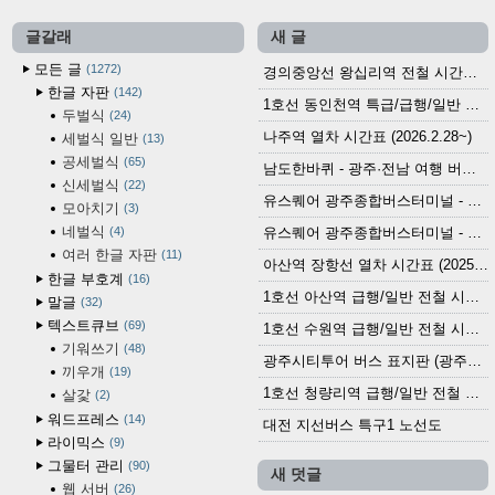
글갈래
새 글
모든 글
1272
경의중앙선 왕십리역 전철 시간표 (2026.4.20~)
한글 자판
142
1호선 동인천역 특급/급행/일반 전철 시간표 (2026.2.28~)
두벌식
24
나주역 열차 시간표 (2026.2.28~)
세벌식 일반
13
공세벌식
65
남도한바퀴 - 광주·전남 여행 버스 노선 (2026.3.1~5.31)
신세벌식
22
유스퀘어 광주종합버스터미널 - 곡성,순천／화순,보성,율포 방면 시외버스 시간표 (2026.1.31)
모아치기
3
네벌식
4
유스퀘어 광주종합버스터미널 - 담양, 순창, 남원, 무주, 장수, 거창, 대구 방면 시외버스 시간표 (2026...
여러 한글 자판
11
아산역 장항선 열차 시간표 (2025.12.30 기준) (무궁화호, ITX-마음, 새마을호, 서해금빛열차)
한글 부호계
16
1호선 아산역 급행/일반 전철 시간표 (2025.12.30~)
말글
32
텍스트큐브
69
1호선 수원역 급행/일반 전철 시간표 (2025.12.30~)
기워쓰기
48
광주시티투어 버스 표지판 (광주역 정류장) (2024?)
끼우개
19
1호선 청량리역 급행/일반 전철 시간표 · 노선도 (2025.12.30~)
살갗
2
워드프레스
14
대전 지선버스 특구1 노선도
라이믹스
9
그물터 관리
90
새 덧글
웹 서버
26