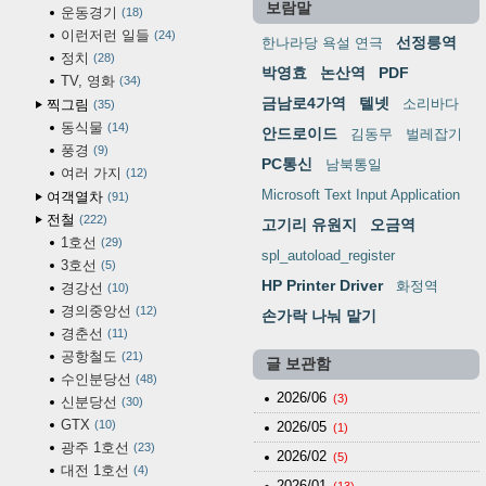
보람말
운동경기
18
이런저런 일들
24
선정릉역
한나라당 욕설 연극
정치
28
박영효
논산역
PDF
TV, 영화
34
금남로4가역
텔넷
소리바다
찍그림
35
동식물
14
안드로이드
김동무
벌레잡기
풍경
9
PC통신
남북통일
여러 가지
12
Microsoft Text Input Application
여객열차
91
전철
222
고기리 유원지
오금역
1호선
29
spl_autoload_register
3호선
5
HP Printer Driver
화정역
경강선
10
경의중앙선
12
손가락 나눠 맡기
경춘선
11
공항철도
21
글 보관함
수인분당선
48
2026/06
(3)
신분당선
30
GTX
10
2026/05
(1)
광주 1호선
23
2026/02
(5)
대전 1호선
4
2026/01
(13)