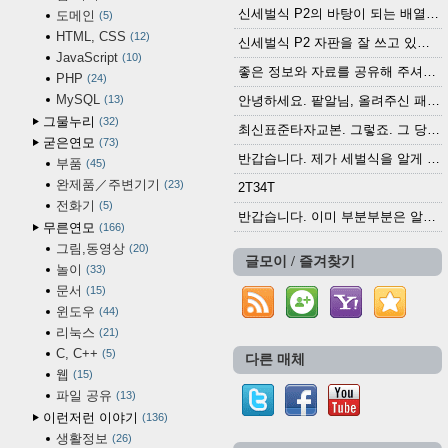
신세벌식 P2의 바탕이 되는 배열이나 주요 기능...
도메인
5
HTML, CSS
12
신세벌식 P2 자판을 잘 쓰고 있습니다. 쓰기 편리...
JavaScript
10
좋은 정보와 자료를 공유해 주셔서 고맙습니다....
PHP
24
MySQL
13
안녕하세요. 팥알님, 올려주신 패치 여러모로 감사...
그물누리
32
최신표준타자교본. 그렇죠. 그 당시에 최신 표준...
굳은연모
73
반갑습니다. 제가 세벌식을 알게 되어 세벌식 써...
부품
45
완제품／주변기기
23
2T34T
전화기
5
반갑습니다. 이미 부분부분은 알려진 정보들이...
무른연모
166
그림,동영상
20
글모이 / 즐겨찾기
놀이
33
문서
15
윈도우
44
리눅스
21
C, C++
5
다른 매체
웹
15
파일 공유
13
이런저런 이야기
136
생활정보
26