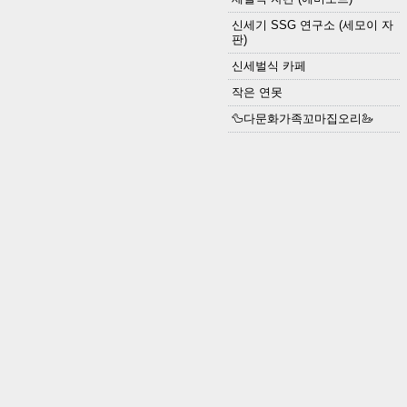
신세기 SSG 연구소 (세모이 자
판)
신세벌식 카페
작은 연못
🦆다문화가족꼬마집오리🦢