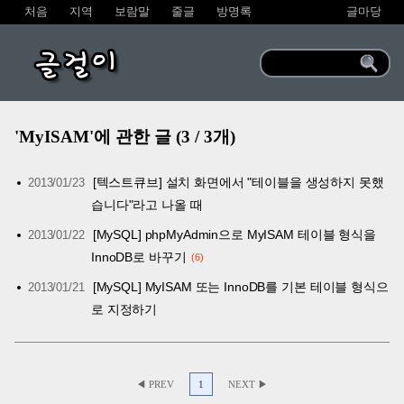
처음
지역
보람말
줄글
방명록
글마당
글걸이
'MyISAM'에 관한 글 (3 / 3개)
[텍스트큐브] 설치 화면에서 "테이블을 생성하지 못했
2013/01/23
습니다"라고 나올 때
[MySQL] phpMyAdmin으로 MyISAM 테이블 형식을
2013/01/22
InnoDB로 바꾸기
6
[MySQL] MyISAM 또는 InnoDB를 기본 테이블 형식으
2013/01/21
로 지정하기
◀ PREV
1
NEXT ▶