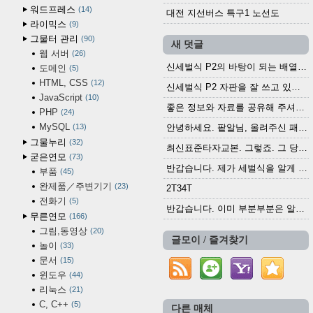
워드프레스
14
대전 지선버스 특구1 노선도
라이믹스
9
그물터 관리
90
새 덧글
웹 서버
26
신세벌식 P2의 바탕이 되는 배열이나 주요 기능...
도메인
5
HTML, CSS
12
신세벌식 P2 자판을 잘 쓰고 있습니다. 쓰기 편리...
JavaScript
10
좋은 정보와 자료를 공유해 주셔서 고맙습니다....
PHP
24
MySQL
13
안녕하세요. 팥알님, 올려주신 패치 여러모로 감사...
그물누리
32
최신표준타자교본. 그렇죠. 그 당시에 최신 표준...
굳은연모
73
반갑습니다. 제가 세벌식을 알게 되어 세벌식 써...
부품
45
완제품／주변기기
23
2T34T
전화기
5
반갑습니다. 이미 부분부분은 알려진 정보들이...
무른연모
166
그림,동영상
20
글모이 / 즐겨찾기
놀이
33
문서
15
윈도우
44
리눅스
21
C, C++
5
다른 매체