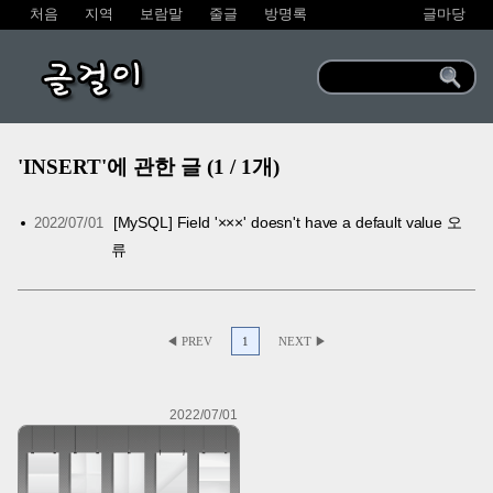
처음
지역
보람말
줄글
방명록
글마당
글걸이
'INSERT'에 관한 글 (1 / 1개)
[MySQL] Field '×××' doesn't have a default value 오
2022/07/01
류
◀ PREV
1
NEXT ▶
2022/07/01