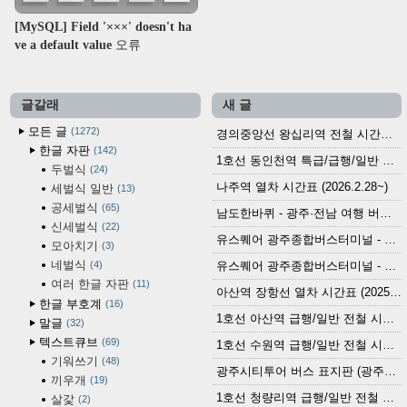
[MySQL] Field '×××' doesn't ha
ve a default value 오류
글갈래
새 글
모든 글
1272
경의중앙선 왕십리역 전철 시간표 (2026.4.20~)
한글 자판
142
1호선 동인천역 특급/급행/일반 전철 시간표 (2026.2.28~)
두벌식
24
나주역 열차 시간표 (2026.2.28~)
세벌식 일반
13
공세벌식
65
남도한바퀴 - 광주·전남 여행 버스 노선 (2026.3.1~5.31)
신세벌식
22
유스퀘어 광주종합버스터미널 - 곡성,순천／화순,보성,율포 방면 시외버스 시간표 (2026.1.31)
모아치기
3
네벌식
4
유스퀘어 광주종합버스터미널 - 담양, 순창, 남원, 무주, 장수, 거창, 대구 방면 시외버스 시간표 (2026...
여러 한글 자판
11
아산역 장항선 열차 시간표 (2025.12.30 기준) (무궁화호, ITX-마음, 새마을호, 서해금빛열차)
한글 부호계
16
1호선 아산역 급행/일반 전철 시간표 (2025.12.30~)
말글
32
텍스트큐브
69
1호선 수원역 급행/일반 전철 시간표 (2025.12.30~)
기워쓰기
48
광주시티투어 버스 표지판 (광주역 정류장) (2024?)
끼우개
19
1호선 청량리역 급행/일반 전철 시간표 · 노선도 (2025.12.30~)
살갗
2