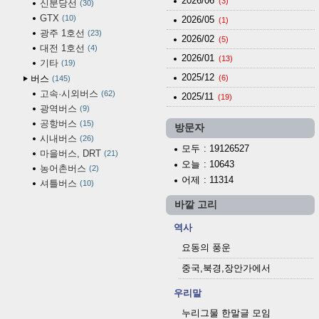
2026/06
(3)
신분당선
30
GTX
10
2026/05
(1)
광주 1호선
23
2026/02
(5)
대전 1호선
4
2026/01
(13)
기타
19
2025/12
버스
(6)
145
고속·시외버스
62
2025/11
(19)
광역버스
9
공항버스
15
방문자
시내버스
26
모두
: 19126527
마을버스, DRT
21
오늘
: 10643
농어촌버스
2
어제
: 11314
셔틀버스
10
바깥 고리
역사
요동의 풍운
중국,북경,장안가에서
우리말
누리그물 한말글 모임