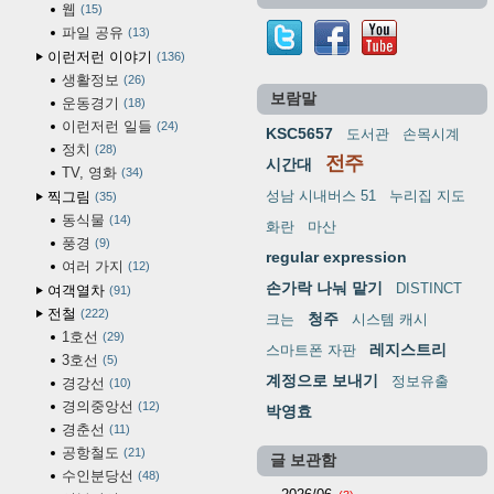
웹
15
파일 공유
13
이런저런 이야기
136
생활정보
26
보람말
운동경기
18
이런저런 일들
24
KSC5657
도서관
손목시계
정치
28
전주
시간대
TV, 영화
34
성남 시내버스 51
누리집 지도
찍그림
35
동식물
14
화란
마산
풍경
9
regular expression
여러 가지
12
손가락 나눠 맡기
DISTINCT
여객열차
91
전철
222
청주
크는
시스템 캐시
1호선
29
레지스트리
스마트폰 자판
3호선
5
계정으로 보내기
정보유출
경강선
10
경의중앙선
12
박영효
경춘선
11
공항철도
21
글 보관함
수인분당선
48