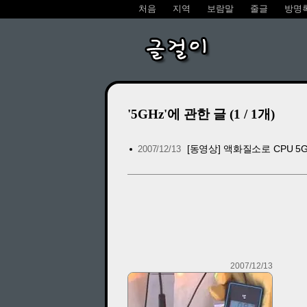
처음
지역
보람말
줄글
방명
글걸이
'5GHz'에 관한 글 (1 / 1개)
[동영상] 액화질소로 CPU 5
2007/12/13
2007/12/13