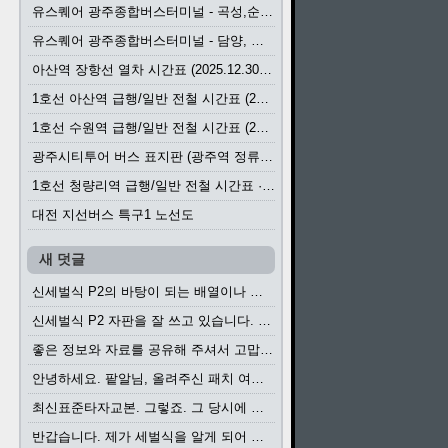
유스퀘어 광주종합버스터미널 - 곡성,순천／화순,보성,율포 방면 시외버스 시간표 (2026.1.31)
유스퀘어 광주종합버스터미널 - 담양, 순창, 남원, 무주, 장수, 거창, 대구 방면 시외버스 시간표 (2026...
아산역 장항선 열차 시간표 (2025.12.30 기준) (무궁화호, ITX-마음, 새마을호, 서해금빛열차)
1호선 아산역 급행/일반 전철 시간표 (2025.12.30~)
1호선 수원역 급행/일반 전철 시간표 (2025.12.30~)
광주시티투어 버스 표지판 (광주역 정류장) (2024?)
1호선 청량리역 급행/일반 전철 시간표 · 노선도 (2025.12.30~)
대전 지선버스 특구1 노선도
새 덧글
신세벌식 P2의 바탕이 되는 배열이나 주요 기능...
신세벌식 P2 자판을 잘 쓰고 있습니다. 쓰기 편리...
좋은 정보와 자료를 공유해 주셔서 고맙습니다....
안녕하세요. 팥알님, 올려주신 패치 여러모로 감사...
최신표준타자교본. 그렇죠. 그 당시에 최신 표준...
반갑습니다. 제가 세벌식을 알게 되어 세벌식 써...