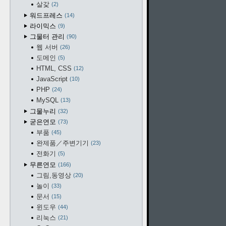
살갗
2
워드프레스
14
라이믹스
9
그물터 관리
90
웹 서버
26
도메인
5
HTML, CSS
12
JavaScript
10
PHP
24
MySQL
13
그물누리
32
굳은연모
73
부품
45
완제품／주변기기
23
전화기
5
무른연모
166
그림,동영상
20
놀이
33
문서
15
윈도우
44
리눅스
21