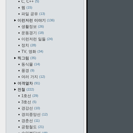
C, C++
5
웹
15
파일 공유
13
이런저런 이야기
136
생활정보
26
운동경기
18
이런저런 일들
24
정치
28
TV, 영화
34
찍그림
35
동식물
14
풍경
9
여러 가지
12
여객열차
91
전철
222
1호선
29
3호선
5
경강선
10
경의중앙선
12
경춘선
11
공항철도
21