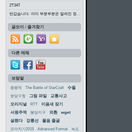
2T34T
반갑습니다. 이미 부분부분은 알려진 정보들이...
글모이 / 즐겨찾기
다른 매체
보람말
수필
증평역
The Battle of StarCraft
그림 파일
교통사고
분당구청
오리지널
이음새 잦기
RTT
서원주역
외환
wget
봉당지구
설렜다
강릉선
물음 줄글
모아치기2015
Advanced Format
녹도