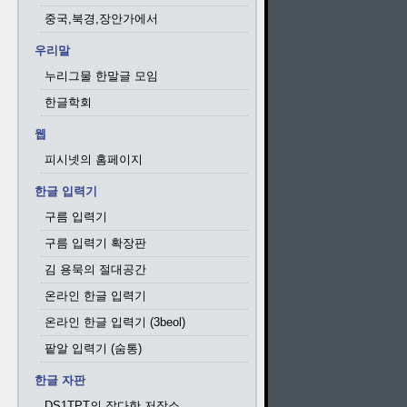
중국,북경,장안가에서
우리말
누리그물 한말글 모임
한글학회
웹
피시넷의 홈페이지
한글 입력기
구름 입력기
구름 입력기 확장판
김 용묵의 절대공간
온라인 한글 입력기
온라인 한글 입력기 (3beol)
팥알 입력기 (숨통)
한글 자판
DS1TPT의 잡다한 저장소