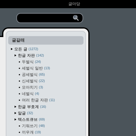
글마당
글갈래
모든 글
1272
한글 자판
142
두벌식
24
세벌식 일반
13
공세벌식
65
신세벌식
22
모아치기
3
네벌식
4
여러 한글 자판
11
한글 부호계
16
말글
32
텍스트큐브
69
기워쓰기
48
끼우개
19