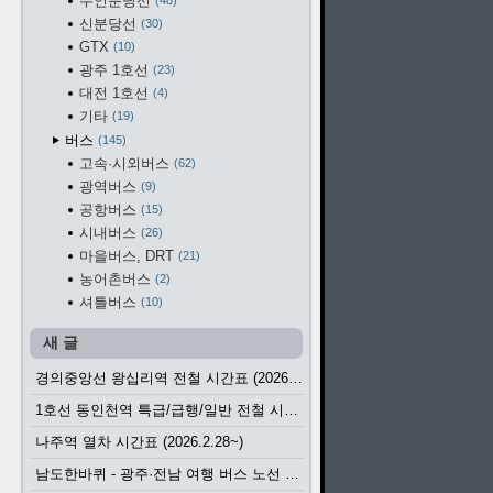
수인분당선
48
신분당선
30
GTX
10
광주 1호선
23
대전 1호선
4
기타
19
버스
145
고속·시외버스
62
광역버스
9
공항버스
15
시내버스
26
마을버스, DRT
21
농어촌버스
2
셔틀버스
10
새 글
경의중앙선 왕십리역 전철 시간표 (2026.4.20~)
1호선 동인천역 특급/급행/일반 전철 시간표 (2026.2.28~)
나주역 열차 시간표 (2026.2.28~)
남도한바퀴 - 광주·전남 여행 버스 노선 (2026.3.1~5.31)