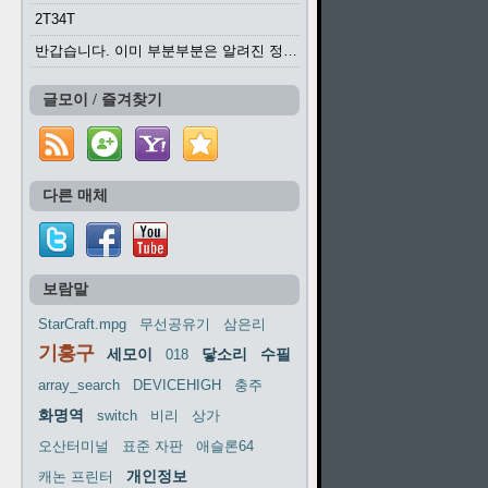
2T34T
반갑습니다. 이미 부분부분은 알려진 정보들이...
글모이 / 즐겨찾기
다른 매체
보람말
StarCraft.mpg
무선공유기
삼은리
기흥구
세모이
닿소리
수필
018
array_search
DEVICEHIGH
충주
화명역
switch
비리
상가
오산터미널
표준 자판
애슬론64
개인정보
캐논 프린터