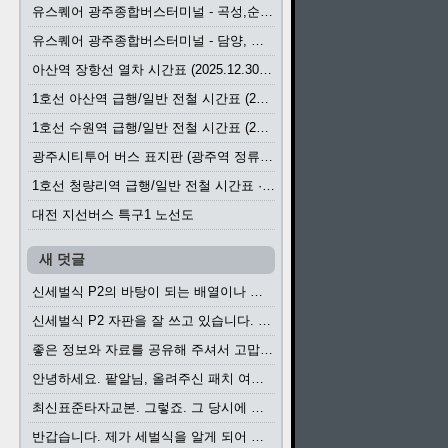
유스퀘어 광주종합버스터미널 - 곡성,순천／화순,보성,율포 방면 시외버스 시간표 (2026.1.31)
유스퀘어 광주종합버스터미널 - 담양, 순창, 남원, 무주, 장수, 거창, 대구 방면 시외버스 시간표 (2026...
아산역 장항선 열차 시간표 (2025.12.30 기준) (무궁화호, ITX-마음, 새마을호, 서해금빛열차)
1호선 아산역 급행/일반 전철 시간표 (2025.12.30~)
1호선 수원역 급행/일반 전철 시간표 (2025.12.30~)
광주시티투어 버스 표지판 (광주역 정류장) (2024?)
1호선 청량리역 급행/일반 전철 시간표 · 노선도 (2025.12.30~)
대전 지선버스 특구1 노선도
새 덧글
신세벌식 P2의 바탕이 되는 배열이나 주요 기능...
신세벌식 P2 자판을 잘 쓰고 있습니다. 쓰기 편리...
좋은 정보와 자료를 공유해 주셔서 고맙습니다....
안녕하세요. 팥알님, 올려주신 패치 여러모로 감사...
최신표준타자교본. 그렇죠. 그 당시에 최신 표준...
반갑습니다. 제가 세벌식을 알게 되어 세벌식 써...