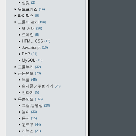
살갗
2
워드프레스
14
라이믹스
9
그물터 관리
90
웹 서버
26
도메인
5
HTML, CSS
12
JavaScript
10
PHP
24
MySQL
13
그물누리
32
굳은연모
73
부품
45
완제품／주변기기
23
전화기
5
무른연모
166
그림,동영상
20
놀이
33
문서
15
윈도우
44
리눅스
21