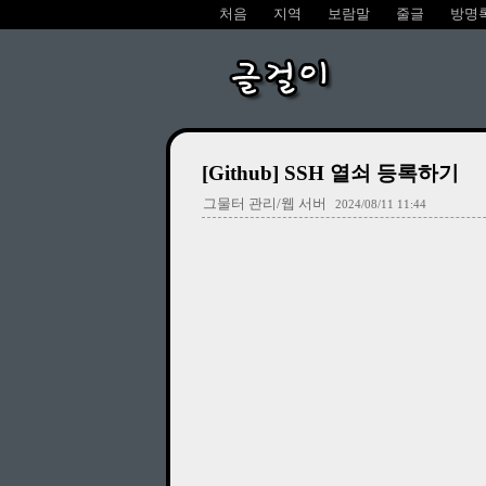
처음
지역
보람말
줄글
방명
글걸이
[Github] SSH 열쇠 등록하기
그물터 관리/웹 서버
2024/08/11 11:44