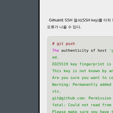
Github에 SSH 열쇠(SSH key)를
오류가 나올 수 있다.
# git push
The
 authenticity of host 
'
ed.

ED25519 key fingerprint is 
This key is not known by an
Are you sure you want to co
Warning: Permanently added
sts.

git@github.com: Permission 
fatal: Could not read from 
Please make sure you have t