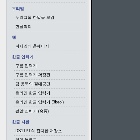
우리말
누리그물 한말글 모임
한글학회
웹
피시넷의 홈페이지
한글 입력기
구름 입력기
구름 입력기 확장판
김 용묵의 절대공간
온라인 한글 입력기
온라인 한글 입력기 (3beol)
팥알 입력기 (숨통)
한글 자판
DS1TPT의 잡다한 저장소
리의 블로그