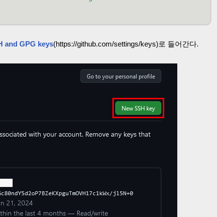
H and GPG keys
(https://github.com/settings/keys)로 들어간다.