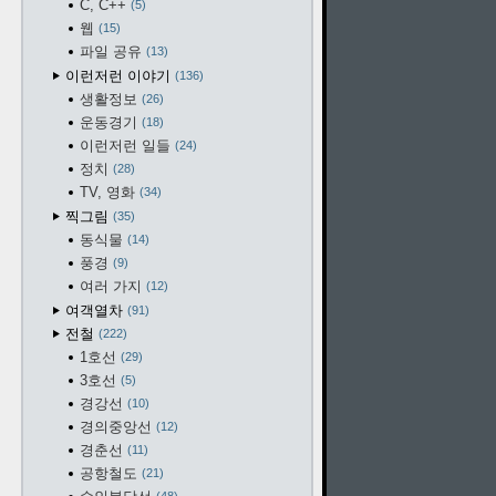
C, C++
5
웹
15
파일 공유
13
이런저런 이야기
136
생활정보
26
운동경기
18
이런저런 일들
24
정치
28
TV, 영화
34
찍그림
35
동식물
14
풍경
9
여러 가지
12
여객열차
91
전철
222
1호선
29
3호선
5
경강선
10
경의중앙선
12
경춘선
11
공항철도
21