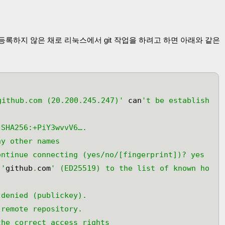
 미처 등록하지 않은 채로 리눅스에서 git 작업을 하려고 하면 아래와 같은
github.com (20.200.245.247)'
 can
't be establish
SHA256:+PiY3wvvV6….

y other names

ntinue connecting (yes/no/[fingerprint])? yes

 '
github
.
com
' (ED25519) to the list of known ho
denied (publickey).

remote repository.

he correct access rights
