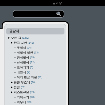
글마당
글갈래
모든 글
1272
한글 자판
142
두벌식
24
세벌식 일반
13
공세벌식
65
신세벌식
22
모아치기
3
네벌식
4
여러 한글 자판
11
한글 부호계
16
말글
32
텍스트큐브
69
기워쓰기
48
끼우개
19