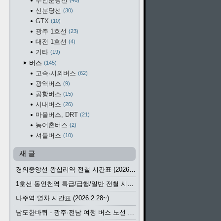
수인분당선
48
신분당선
30
GTX
10
광주 1호선
23
대전 1호선
4
기타
19
버스
145
고속·시외버스
62
광역버스
9
공항버스
15
시내버스
26
마을버스, DRT
21
농어촌버스
2
셔틀버스
10
새 글
경의중앙선 왕십리역 전철 시간표 (2026.4.20~)
1호선 동인천역 특급/급행/일반 전철 시간표 (2026.2.28~)
나주역 열차 시간표 (2026.2.28~)
남도한바퀴 - 광주·전남 여행 버스 노선 (2026.3.1~5.31)