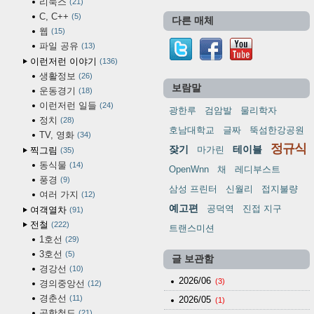
리눅스
21
C, C++
5
다른 매체
웹
15
파일 공유
13
이런저런 이야기
136
생활정보
26
보람말
운동경기
18
이런저런 일들
24
광한루
검암발
물리학자
정치
28
호남대학교
글짜
뚝섬한강공원
TV, 영화
34
정규식
잦기
테이블
마가린
찍그림
35
동식물
14
OpenWnn
채
레디부스트
풍경
9
삼성 프린터
신월리
접지불량
여러 가지
12
예고편
공덕역
진접 지구
여객열차
91
전철
222
트랜스미션
1호선
29
3호선
5
글 보관함
경강선
10
2026/06
(3)
경의중앙선
12
경춘선
11
2026/05
(1)
공항철도
21