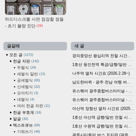
하드디스크를 사면 점검할 점들
- 초기 불량 진단
(26)
글갈래
새 글
모든 글
1272
경의중앙선 왕십리역 전철 시간표 (2026.4.20~)
한글 자판
142
1호선 동인천역 특급/급행/일반 전철 시간표 (2026.2.28~)
두벌식
24
나주역 열차 시간표 (2026.2.28~)
세벌식 일반
13
공세벌식
65
남도한바퀴 - 광주·전남 여행 버스 노선 (2026.3.1~5.31)
신세벌식
22
유스퀘어 광주종합버스터미널 - 곡성,순천／화순,보성,율포 방면 시외버스 시간표 (2026.1.31)
모아치기
3
네벌식
4
유스퀘어 광주종합버스터미널 - 담양, 순창, 남원, 무주, 장수, 거창, 대구 방면 시외버스 시간표 (2026...
여러 한글 자판
11
아산역 장항선 열차 시간표 (2025.12.30 기준) (무궁화호, ITX-마음, 새마을호, 서해금빛열차)
한글 부호계
16
1호선 아산역 급행/일반 전철 시간표 (2025.12.30~)
말글
32
텍스트큐브
69
1호선 수원역 급행/일반 전철 시간표 (2025.12.30~)
기워쓰기
48
광주시티투어 버스 표지판 (광주역 정류장) (2024?)