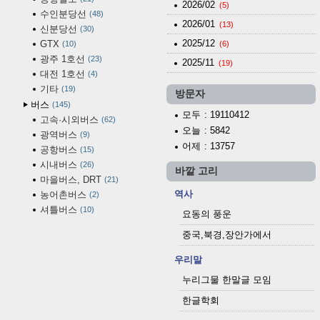
2026/02
(5)
수인분당선
48
2026/01
(13)
신분당선
30
2025/12
GTX
10
(6)
광주 1호선
23
2025/11
(19)
대전 1호선
4
기타
19
방문자
버스
145
모두
: 19110412
고속·시외버스
62
오늘
: 5842
광역버스
9
어제
: 13757
공항버스
15
시내버스
26
바깥 고리
마을버스, DRT
21
역사
농어촌버스
2
셔틀버스
10
요동의 풍운
중국,북경,장안가에서
우리말
누리그물 한말글 모임
한글학회