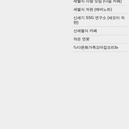
세벌식 사랑 모임 (다음 카페)
세벌식 자판 (에버노트)
신세기 SSG 연구소 (세모이 자
판)
신세벌식 카페
작은 연못
🦆다문화가족꼬마집오리🦢