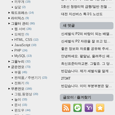
끼우개
19
1호선 청량리역 급행/일반 전철 시간표 · 노선도 (2025.12.30~)
살갗
2
워드프레스
14
대전 지선버스 특구1 노선도
라이믹스
9
그물터 관리
90
새 덧글
웹 서버
26
신세벌식 P2의 바탕이 되는 배열이나 주요 기능...
도메인
5
HTML, CSS
12
신세벌식 P2 자판을 잘 쓰고 있습니다. 쓰기 편리...
JavaScript
10
좋은 정보와 자료를 공유해 주셔서 고맙습니다....
PHP
24
MySQL
13
안녕하세요. 팥알님, 올려주신 패치 여러모로 감사...
그물누리
32
최신표준타자교본. 그렇죠. 그 당시에 최신 표준...
굳은연모
73
반갑습니다. 제가 세벌식을 알게 되어 세벌식 써...
부품
45
완제품／주변기기
23
2T34T
전화기
5
반갑습니다. 이미 부분부분은 알려진 정보들이...
무른연모
166
그림,동영상
20
글모이 / 즐겨찾기
놀이
33
문서
15
윈도우
44