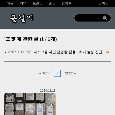
처음
지역
보람말
줄글
방명록
글마당
글걸이
'포맷'에 관한 글 (1 / 1개)
하드디스크를 사면 점검할 점들 - 초기 불량 진단
2010/11/11
26
◀ PREV
1
NEXT ▶
2010/11/11