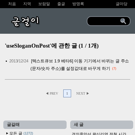
처음
지역
보람말
줄글
방명록
글마당
글걸이
'useSloganOnPost'에 관한 글 (1 / 1개)
[텍스트큐브 1.9 베타6] 이동 기기에서 바뀌는 글 주소
2013/12/24
(문자/숫자 주소)를 설정값대로 바꾸게 하기
7
◀ PREV
1
NEXT ▶
글갈래
새 글
모든 글
1272
경의중앙선 왕십리역 전철 시간표 (2026.4.20~)