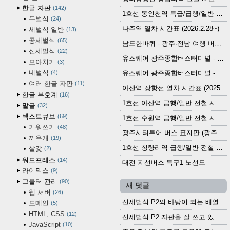
한글 자판
142
1호선 동인천역 특급/급행/일반 전철 시간표 (2026.2.28~)
두벌식
24
나주역 열차 시간표 (2026.2.28~)
세벌식 일반
13
공세벌식
65
남도한바퀴 - 광주·전남 여행 버스 노선 (2026.3.1~5.31)
신세벌식
22
유스퀘어 광주종합버스터미널 - 곡성,순천／화순,보성,율포 방면 시외버스 시간표 (2026.1.31)
모아치기
3
네벌식
4
유스퀘어 광주종합버스터미널 - 담양, 순창, 남원, 무주, 장수, 거창, 대구 방면 시외버스 시간표 (2026...
여러 한글 자판
11
아산역 장항선 열차 시간표 (2025.12.30 기준) (무궁화호, ITX-마음, 새마을호, 서해금빛열차)
한글 부호계
16
1호선 아산역 급행/일반 전철 시간표 (2025.12.30~)
말글
32
텍스트큐브
69
1호선 수원역 급행/일반 전철 시간표 (2025.12.30~)
기워쓰기
48
광주시티투어 버스 표지판 (광주역 정류장) (2024?)
끼우개
19
1호선 청량리역 급행/일반 전철 시간표 · 노선도 (2025.12.30~)
살갗
2
워드프레스
14
대전 지선버스 특구1 노선도
라이믹스
9
그물터 관리
90
새 덧글
웹 서버
26
신세벌식 P2의 바탕이 되는 배열이나 주요 기능...
도메인
5
HTML, CSS
12
신세벌식 P2 자판을 잘 쓰고 있습니다. 쓰기 편리...
JavaScript
10