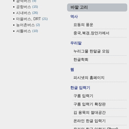
광역버스
9
공항버스
15
바깥 고리
시내버스
26
역사
마을버스, DRT
21
요동의 풍운
농어촌버스
2
셔틀버스
10
중국,북경,장안가에서
우리말
누리그물 한말글 모임
한글학회
웹
피시넷의 홈페이지
한글 입력기
구름 입력기
구름 입력기 확장판
김 용묵의 절대공간
온라인 한글 입력기