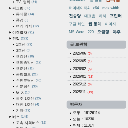
TV, 영화
34
터미네이터4
x64
max-width
찍그림
35
동식물
14
전송량
프린터
대표음
하하
풍경
9
웹 통계
구글 화면
이미지
여러 가지
12
오금행
야후
MS Word
220
여객열차
91
전철
222
1호선
글 보관함
29
3호선
5
2026/06
(3)
경강선
10
2026/05
(1)
경의중앙선
12
경춘선
11
2026/02
(5)
공항철도
21
2026/01
(13)
수인분당선
48
2025/12
(6)
신분당선
30
2025/11
GTX
(19)
10
광주 1호선
23
대전 1호선
방문자
4
기타
19
모두
: 19126114
버스
145
오늘
: 10230
고속·시외버스
62
어제
: 11314