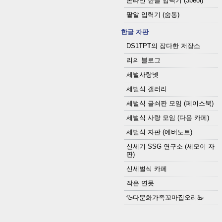
온라인 한글 입력기 (3beol)
팥알 입력기 (숨통)
한글 자판
DS1TPT의 잡다한 저장소
리의 블로그
세벌사랑넷
세벌식 갤러리
세벌식 글쇠판 모임 (페이스북)
세벌식 사랑 모임 (다음 카페)
세벌식 자판 (에버노트)
신세기 SSG 연구소 (세모이 자
판)
신세벌식 카페
작은 연못
🦆다문화가족꼬마집오리🦢