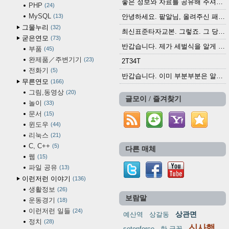
좋은 정보와 자료를 공유해 주셔서 고맙습니다....
PHP
24
MySQL
13
안녕하세요. 팥알님, 올려주신 패치 여러모로 감사...
그물누리
32
최신표준타자교본. 그렇죠. 그 당시에 최신 표준...
굳은연모
73
반갑습니다. 제가 세벌식을 알게 되어 세벌식 써...
부품
45
완제품／주변기기
23
2T34T
전화기
5
반갑습니다. 이미 부분부분은 알려진 정보들이...
무른연모
166
그림,동영상
20
글모이 / 즐겨찾기
놀이
33
문서
15
윈도우
44
리눅스
21
C, C++
5
다른 매체
웹
15
파일 공유
13
이런저런 이야기
136
생활정보
26
보람말
운동경기
18
이런저런 일들
24
상관면
예산역
상갈동
정치
28
신사행
setenforce
한 글꼴