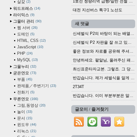
1호선 청량리역 급행/일반 전철 시간표 · 노선도 (2025.12.30~)
살갗
2
워드프레스
14
대전 지선버스 특구1 노선도
라이믹스
9
그물터 관리
90
새 덧글
웹 서버
26
신세벌식 P2의 바탕이 되는 배열이나 주요 기능...
도메인
5
HTML, CSS
12
신세벌식 P2 자판을 잘 쓰고 있습니다. 쓰기 편리...
JavaScript
10
좋은 정보와 자료를 공유해 주셔서 고맙습니다....
PHP
24
MySQL
13
안녕하세요. 팥알님, 올려주신 패치 여러모로 감사...
그물누리
32
최신표준타자교본. 그렇죠. 그 당시에 최신 표준...
굳은연모
73
반갑습니다. 제가 세벌식을 알게 되어 세벌식 써...
부품
45
완제품／주변기기
23
2T34T
전화기
5
반갑습니다. 이미 부분부분은 알려진 정보들이...
무른연모
166
그림,동영상
20
글모이 / 즐겨찾기
놀이
33
문서
15
윈도우
44
리눅스
21