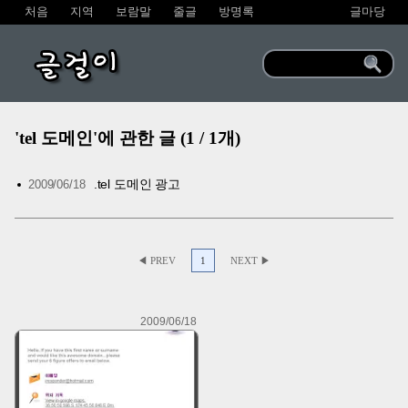
처음
지역
보람말
줄글
방명록
글마당
글걸이
'tel 도메인'에 관한 글 (1 / 1개)
.tel 도메인 광고
2009/06/18
◀ PREV
1
NEXT ▶
2009/06/18