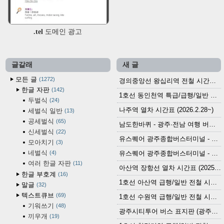
.tel 도메인 광고
글갈래
새 글
모든 글
1272
경의중앙선 왕십리역 전철 시간표 (2026.4.20~)
한글 자판
142
1호선 동인천역 특급/급행/일반 전철 시간표 (2026.2.28~)
두벌식
24
나주역 열차 시간표 (2026.2.28~)
세벌식 일반
13
공세벌식
65
남도한바퀴 - 광주·전남 여행 버스 노선 (2026.3.1~5.31)
신세벌식
22
유스퀘어 광주종합버스터미널 - 곡성,순천／화순,보성,율포 방면 시외버스 시간표 (2026.1.31)
모아치기
3
네벌식
4
유스퀘어 광주종합버스터미널 - 담양, 순창, 남원, 무주, 장수, 거창, 대구 방면 시외버스 시간표 (2026...
여러 한글 자판
11
아산역 장항선 열차 시간표 (2025.12.30 기준) (무궁화호, ITX-마음, 새마을호, 서해금빛열차)
한글 부호계
16
1호선 아산역 급행/일반 전철 시간표 (2025.12.30~)
말글
32
텍스트큐브
69
1호선 수원역 급행/일반 전철 시간표 (2025.12.30~)
기워쓰기
48
광주시티투어 버스 표지판 (광주역 정류장) (2024?)
끼우개
19