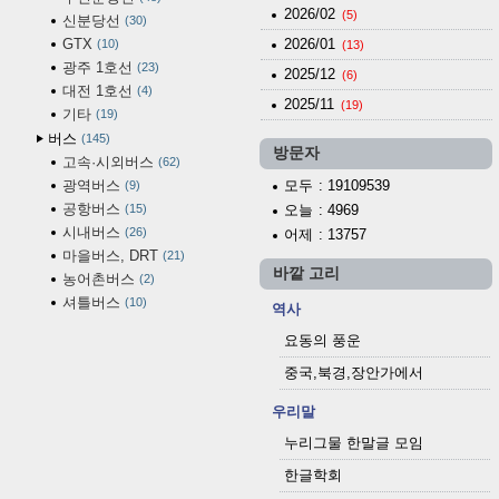
2026/02
(5)
신분당선
30
GTX
2026/01
10
(13)
광주 1호선
23
2025/12
(6)
대전 1호선
4
2025/11
(19)
기타
19
버스
145
방문자
고속·시외버스
62
광역버스
모두
: 19109539
9
공항버스
15
오늘
: 4969
시내버스
26
어제
: 13757
마을버스, DRT
21
바깥 고리
농어촌버스
2
셔틀버스
10
역사
요동의 풍운
중국,북경,장안가에서
우리말
누리그물 한말글 모임
한글학회