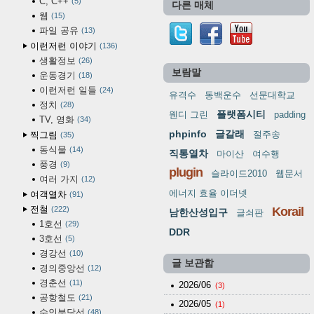
C, C++
5
다른 매체
웹
15
파일 공유
13
이런저런 이야기
136
생활정보
26
보람말
운동경기
18
이런저런 일들
24
유격수
동백운수
선문대학교
정치
28
플랫폼시티
웬디 그린
padding
TV, 영화
34
phpinfo
글갈래
절주송
찍그림
35
동식물
14
직통열차
마이산
여수행
풍경
9
plugin
슬라이드2010
웹문서
여러 가지
12
에너지 효율 이더넷
여객열차
91
전철
222
Korail
남한산성입구
글쇠판
1호선
29
DDR
3호선
5
경강선
10
글 보관함
경의중앙선
12
경춘선
11
2026/06
(3)
공항철도
21
2026/05
(1)
수인분당선
48