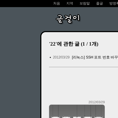
처음
지역
보람말
줄글
방명
글걸이
'22'에 관한 글 (1 / 1개)
[리눅스] SSH 포트 번호 바
2012/03/29
2012/03/29