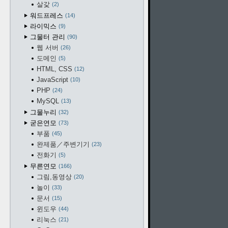
살갗
2
워드프레스
14
라이믹스
9
그물터 관리
90
웹 서버
26
도메인
5
HTML, CSS
12
JavaScript
10
PHP
24
MySQL
13
그물누리
32
굳은연모
73
부품
45
완제품／주변기기
23
전화기
5
무른연모
166
그림,동영상
20
놀이
33
문서
15
윈도우
44
리눅스
21