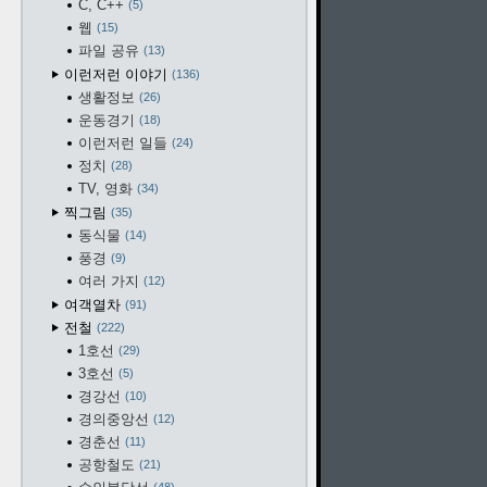
C, C++
5
웹
15
파일 공유
13
이런저런 이야기
136
생활정보
26
운동경기
18
이런저런 일들
24
정치
28
TV, 영화
34
찍그림
35
동식물
14
풍경
9
여러 가지
12
여객열차
91
전철
222
1호선
29
3호선
5
경강선
10
경의중앙선
12
경춘선
11
공항철도
21