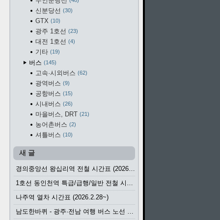
수인분당선
48
신분당선
30
GTX
10
광주 1호선
23
대전 1호선
4
기타
19
버스
145
고속·시외버스
62
광역버스
9
공항버스
15
시내버스
26
마을버스, DRT
21
농어촌버스
2
셔틀버스
10
새 글
경의중앙선 왕십리역 전철 시간표 (2026.4.20~)
1호선 동인천역 특급/급행/일반 전철 시간표 (2026.2.28~)
나주역 열차 시간표 (2026.2.28~)
남도한바퀴 - 광주·전남 여행 버스 노선 (2026.3.1~5.31)