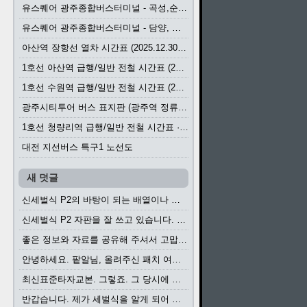
유스퀘어 광주종합버스터미널 - 곡성,순천／화순,보성,율포 방면 시외버스 시간표 (2026.1.31)
유스퀘어 광주종합버스터미널 - 담양, 순창, 남원, 무주, 장수, 거창, 대구 방면 시외버스 시간표 (2026...
아산역 장항선 열차 시간표 (2025.12.30 기준) (무궁화호, ITX-마음, 새마을호, 서해금빛열차)
1호선 아산역 급행/일반 전철 시간표 (2025.12.30~)
1호선 수원역 급행/일반 전철 시간표 (2025.12.30~)
광주시티투어 버스 표지판 (광주역 정류장) (2024?)
1호선 청량리역 급행/일반 전철 시간표 · 노선도 (2025.12.30~)
대전 지선버스 특구1 노선도
새 덧글
신세벌식 P2의 바탕이 되는 배열이나 주요 기능...
신세벌식 P2 자판을 잘 쓰고 있습니다. 쓰기 편리...
좋은 정보와 자료를 공유해 주셔서 고맙습니다....
안녕하세요. 팥알님, 올려주신 패치 여러모로 감사...
최신표준타자교본. 그렇죠. 그 당시에 최신 표준...
반갑습니다. 제가 세벌식을 알게 되어 세벌식 써...