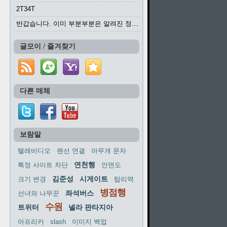
2T34T
반갑습니다. 이미 부분부분은 알려진 정보들이...
글모이 / 즐겨찾기
다른 매체
보람말
텔레비디오
랜선 연결
아무개 문자
연천행
특정 사이트 차단
안면도
김준성
시게이트
크기 변경
탑리역
병점행
좌석버스
선녀와 나무꾼
수원
트위터
넬라 판타지아
아프리카
slash
이미지 백업