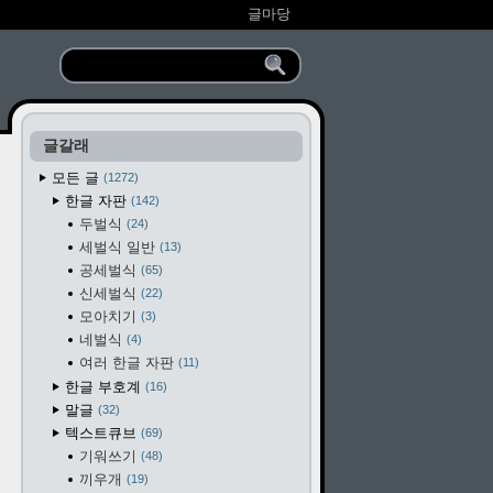
글마당
글갈래
모든 글
1272
한글 자판
142
두벌식
24
세벌식 일반
13
공세벌식
65
신세벌식
22
모아치기
3
네벌식
4
여러 한글 자판
11
한글 부호계
16
말글
32
텍스트큐브
69
기워쓰기
48
끼우개
19