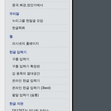
중국,북경,장안가에서
우리말
누리그물 한말글 모임
한글학회
웹
피시넷의 홈페이지
한글 입력기
구름 입력기
구름 입력기 확장판
김 용묵의 절대공간
온라인 한글 입력기
온라인 한글 입력기 (3beol)
팥알 입력기 (숨통)
한글 자판
DS1TPT의 잡다한 저장소