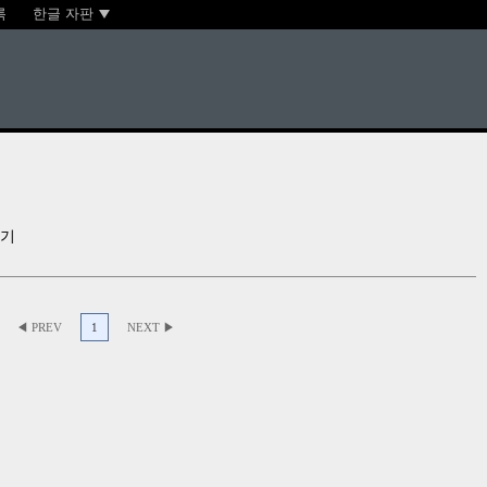
록
한글 자판
꾸기
◀ PREV
1
NEXT ▶