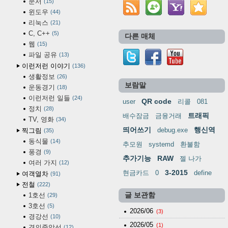
문서
15
윈도우
44
리눅스
21
C, C++
5
다른 매체
웹
15
파일 공유
13
이런저런 이야기
136
생활정보
26
보람말
운동경기
18
이런저런 일들
24
QR code
user
리콜
081
정치
28
트래픽
배수잠금
금융거래
TV, 영화
34
띄어쓰기
행신역
debug.exe
찍그림
35
동식물
14
추모원
systemd
환불함
풍경
9
추가기능
RAW
젤 나가
여러 가지
12
3-2015
현금카드
0
define
여객열차
91
전철
222
1호선
글 보관함
29
3호선
5
2026/06
(3)
경강선
10
2026/05
(1)
경의중앙선
12