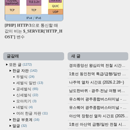
[PHP] HTTP/3으로 통신할 때
값이 비는 $_SERVER['HTTP_H
OST'] 변수
글갈래
새 글
모든 글
1272
경의중앙선 왕십리역 전철 시간표 (2026.4.20~)
한글 자판
142
1호선 동인천역 특급/급행/일반 전철 시간표 (2026.2.28~)
두벌식
24
나주역 열차 시간표 (2026.2.28~)
세벌식 일반
13
공세벌식
65
남도한바퀴 - 광주·전남 여행 버스 노선 (2026.3.1~5.31)
신세벌식
22
유스퀘어 광주종합버스터미널 - 곡성,순천／화순,보성,율포 방면 시외버스 시간표 (2026.1.31)
모아치기
3
네벌식
4
유스퀘어 광주종합버스터미널 - 담양, 순창, 남원, 무주, 장수, 거창, 대구 방면 시외버스 시간표 (2026...
여러 한글 자판
11
아산역 장항선 열차 시간표 (2025.12.30 기준) (무궁화호, ITX-마음, 새마을호, 서해금빛열차)
한글 부호계
16
1호선 아산역 급행/일반 전철 시간표 (2025.12.30~)
말글
32