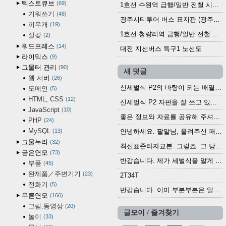
텍스트큐브
69
1호선 수원역 급행/일반 전철 시간표 (2025.12.30~)
기워쓰기
48
광주시티투어 버스 표지판 (광주역 정류장) (2024?)
끼우개
19
1호선 청량리역 급행/일반 전철 시간표 · 노선도 (2025.12.30~)
살갗
2
워드프레스
14
대전 지선버스 특구1 노선도
라이믹스
9
그물터 관리
90
새 덧글
웹 서버
26
신세벌식 P2의 바탕이 되는 배열이나 주요 기능...
도메인
5
HTML, CSS
12
신세벌식 P2 자판을 잘 쓰고 있습니다. 쓰기 편리...
JavaScript
10
좋은 정보와 자료를 공유해 주셔서 고맙습니다....
PHP
24
MySQL
13
안녕하세요. 팥알님, 올려주신 패치 여러모로 감사...
그물누리
32
최신표준타자교본. 그렇죠. 그 당시에 최신 표준...
굳은연모
73
반갑습니다. 제가 세벌식을 알게 되어 세벌식 써...
부품
45
완제품／주변기기
23
2T34T
전화기
5
반갑습니다. 이미 부분부분은 알려진 정보들이...
무른연모
166
그림,동영상
20
글모이 / 즐겨찾기
놀이
33