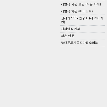
세벌식 사랑 모임 (다음 카페)
세벌식 자판 (에버노트)
신세기 SSG 연구소 (세모이 자
판)
신세벌식 카페
작은 연못
🦆다문화가족꼬마집오리🦢