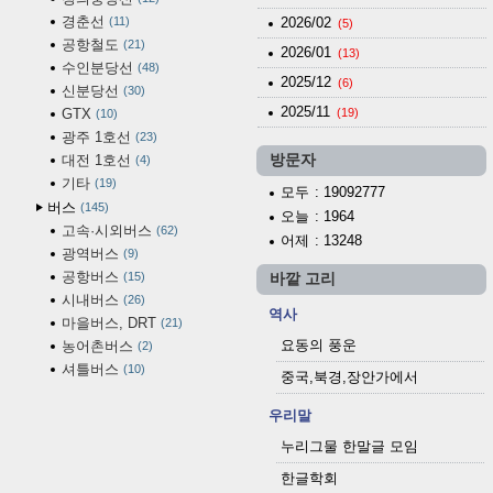
경춘선
11
2026/02
(5)
공항철도
21
2026/01
(13)
수인분당선
48
2025/12
(6)
신분당선
30
2025/11
GTX
(19)
10
광주 1호선
23
대전 1호선
방문자
4
기타
19
모두
: 19092777
버스
145
오늘
: 1964
고속·시외버스
62
어제
: 13248
광역버스
9
공항버스
15
바깥 고리
시내버스
26
역사
마을버스, DRT
21
요동의 풍운
농어촌버스
2
셔틀버스
10
중국,북경,장안가에서
우리말
누리그물 한말글 모임
한글학회