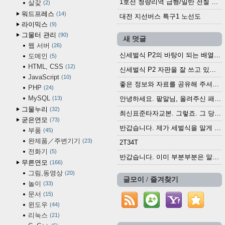
1호선 청량리역 급행/일반 전철 시간표 · 노선도 (2025.12.30~)
살갗
2
워드프레스
14
대전 지선버스 특구1 노선도
라이믹스
9
그물터 관리
90
새 덧글
웹 서버
26
신세벌식 P2의 바탕이 되는 배열이나 주요 기능...
도메인
5
HTML, CSS
12
신세벌식 P2 자판을 잘 쓰고 있습니다. 쓰기 편리...
JavaScript
10
좋은 정보와 자료를 공유해 주셔서 고맙습니다....
PHP
24
MySQL
13
안녕하세요. 팥알님, 올려주신 패치 여러모로 감사...
그물누리
32
최신표준타자교본. 그렇죠. 그 당시에 최신 표준...
굳은연모
73
반갑습니다. 제가 세벌식을 알게 되어 세벌식 써...
부품
45
완제품／주변기기
23
2T34T
전화기
5
반갑습니다. 이미 부분부분은 알려진 정보들이...
무른연모
166
그림,동영상
20
글모이 / 즐겨찾기
놀이
33
문서
15
윈도우
44
리눅스
21