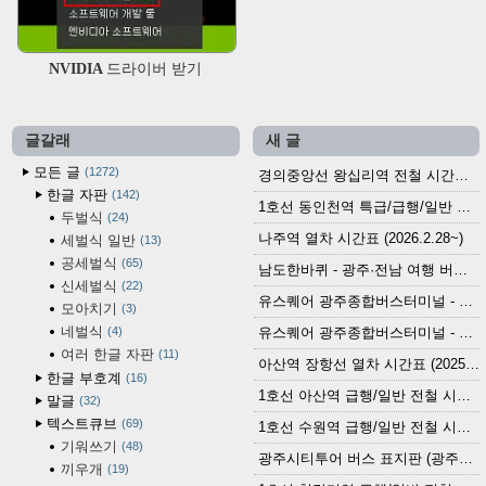
NVIDIA 드라이버 받기
글갈래
새 글
모든 글
1272
경의중앙선 왕십리역 전철 시간표 (2026.4.20~)
한글 자판
142
1호선 동인천역 특급/급행/일반 전철 시간표 (2026.2.28~)
두벌식
24
나주역 열차 시간표 (2026.2.28~)
세벌식 일반
13
공세벌식
65
남도한바퀴 - 광주·전남 여행 버스 노선 (2026.3.1~5.31)
신세벌식
22
유스퀘어 광주종합버스터미널 - 곡성,순천／화순,보성,율포 방면 시외버스 시간표 (2026.1.31)
모아치기
3
네벌식
4
유스퀘어 광주종합버스터미널 - 담양, 순창, 남원, 무주, 장수, 거창, 대구 방면 시외버스 시간표 (2026...
여러 한글 자판
11
아산역 장항선 열차 시간표 (2025.12.30 기준) (무궁화호, ITX-마음, 새마을호, 서해금빛열차)
한글 부호계
16
1호선 아산역 급행/일반 전철 시간표 (2025.12.30~)
말글
32
텍스트큐브
69
1호선 수원역 급행/일반 전철 시간표 (2025.12.30~)
기워쓰기
48
광주시티투어 버스 표지판 (광주역 정류장) (2024?)
끼우개
19