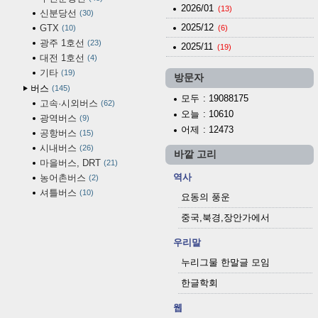
2026/01
(13)
신분당선
30
2025/12
GTX
10
(6)
광주 1호선
23
2025/11
(19)
대전 1호선
4
기타
19
방문자
버스
145
모두
: 19088175
고속·시외버스
62
오늘
: 10610
광역버스
9
어제
: 12473
공항버스
15
시내버스
26
바깥 고리
마을버스, DRT
21
역사
농어촌버스
2
셔틀버스
10
요동의 풍운
중국,북경,장안가에서
우리말
누리그물 한말글 모임
한글학회
웹