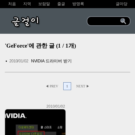
처음
지역
보람말
줄글
방명록
글마당
글걸이
'GeForce'에 관한 글 (1 / 1개)
NVIDIA 드라이버 받기
2010/01/02
◀ PREV
1
NEXT ▶
2010/01/02