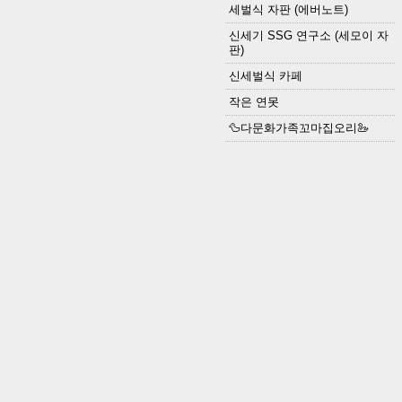
세벌식 자판 (에버노트)
신세기 SSG 연구소 (세모이 자
판)
신세벌식 카페
작은 연못
🦆다문화가족꼬마집오리🦢