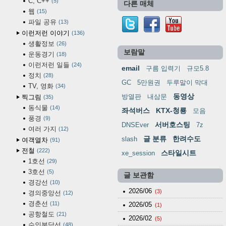
C, C++
5
다른 매체
웹
15
파일 공유
13
이런저런 이야기
136
생활정보
26
보람말
운동경기
18
이런저런 일들
24
email
구름 입력기
규모5.8
정치
28
GC
5만원권
두루말이 막대
TV, 영화
34
동영상
방열판
내삼문
찍그림
35
동식물
14
좌석버스
KTX-청룡
모음
풍경
9
서버호스팅
DNSEver
7z
여러 가지
12
글 분류
한려수도
slash
여객열차
91
전철
222
스타일시트
xe_session
1호선
29
3호선
5
글 보관함
경강선
10
2026/06
(3)
경의중앙선
12
경춘선
11
2026/05
(1)
공항철도
21
2026/02
(5)
수인분당선
48