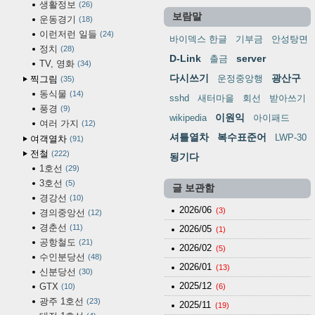
생활정보
26
보람말
운동경기
18
이런저런 일들
24
바이덱스 한글
기부금
안성탕면
정치
28
D-Link
server
출금
TV, 영화
34
다시쓰기
광산구
운정중앙행
찍그림
35
동식물
14
sshd
새터마을
회선
받아쓰기
풍경
9
이원익
wikipedia
아이패드
여러 가지
12
셔틀열차
복수표준어
LWP-30
여객열차
91
전철
222
됭기다
1호선
29
3호선
5
글 보관함
경강선
10
2026/06
(3)
경의중앙선
12
경춘선
11
2026/05
(1)
공항철도
21
2026/02
(5)
수인분당선
48
2026/01
(13)
신분당선
30
2025/12
GTX
10
(6)
광주 1호선
23
2025/11
(19)