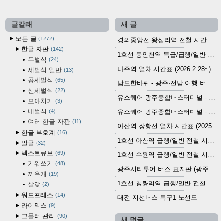
글갈래
새 글
모든 글
1272
경의중앙선 왕십리역 전철 시간표 (2026.4.20~)
한글 자판
142
1호선 동인천역 특급/급행/일반 전철 시간표 (2026.2.28~)
두벌식
24
나주역 열차 시간표 (2026.2.28~)
세벌식 일반
13
공세벌식
65
남도한바퀴 - 광주·전남 여행 버스 노선 (2026.3.1~5.31)
신세벌식
22
유스퀘어 광주종합버스터미널 - 곡성,순천／화순,보성,율포 방면 시외버스 시간표 (2026.1.31)
모아치기
3
네벌식
4
유스퀘어 광주종합버스터미널 - 담양, 순창, 남원, 무주, 장수, 거창, 대구 방면 시외버스 시간표 (2026...
여러 한글 자판
11
아산역 장항선 열차 시간표 (2025.12.30 기준) (무궁화호, ITX-마음, 새마을호, 서해금빛열차)
한글 부호계
16
1호선 아산역 급행/일반 전철 시간표 (2025.12.30~)
말글
32
텍스트큐브
69
1호선 수원역 급행/일반 전철 시간표 (2025.12.30~)
기워쓰기
48
광주시티투어 버스 표지판 (광주역 정류장) (2024?)
끼우개
19
1호선 청량리역 급행/일반 전철 시간표 · 노선도 (2025.12.30~)
살갗
2
워드프레스
14
대전 지선버스 특구1 노선도
라이믹스
9
그물터 관리
90
새 덧글