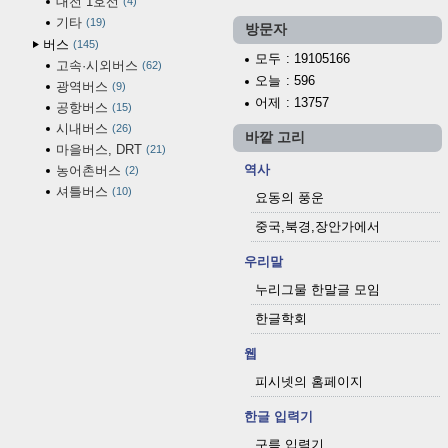
대전 1호선
4
기타
19
방문자
버스
145
모두
: 19105166
고속·시외버스
62
오늘
: 596
광역버스
9
어제
: 13757
공항버스
15
시내버스
26
바깥 고리
마을버스, DRT
21
역사
농어촌버스
2
셔틀버스
10
요동의 풍운
중국,북경,장안가에서
우리말
누리그물 한말글 모임
한글학회
웹
피시넷의 홈페이지
한글 입력기
구름 입력기