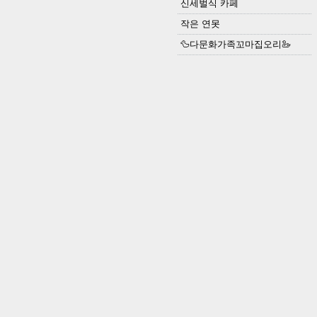
신세벌식 카페
작은 연못
🦆다문화가족꼬마집오리🦢