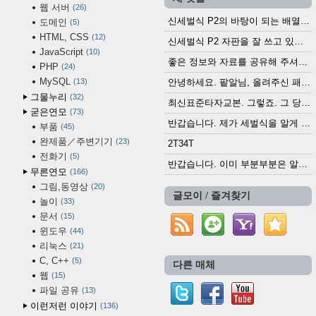
웹 서버
26
신세벌식 P2의 바탕이 되는 배열이나 주요 기능...
도메인
5
HTML, CSS
12
신세벌식 P2 자판을 잘 쓰고 있습니다. 쓰기 편리...
JavaScript
10
좋은 정보와 자료를 공유해 주셔서 고맙습니다....
PHP
24
MySQL
13
안녕하세요. 팥알님, 올려주신 패치 여러모로 감사...
그물누리
32
최신표준타자교본. 그렇죠. 그 당시에 최신 표준...
굳은연모
73
반갑습니다. 제가 세벌식을 알게 되어 세벌식 써...
부품
45
완제품／주변기기
23
2T34T
전화기
5
반갑습니다. 이미 부분부분은 알려진 정보들이...
무른연모
166
그림,동영상
20
글모이 / 즐겨찾기
놀이
33
문서
15
윈도우
44
리눅스
21
C, C++
5
다른 매체
웹
15
파일 공유
13
이런저런 이야기
136