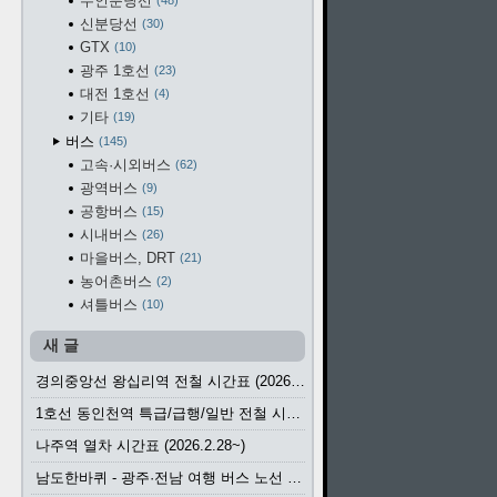
수인분당선
48
신분당선
30
GTX
10
광주 1호선
23
대전 1호선
4
기타
19
버스
145
고속·시외버스
62
광역버스
9
공항버스
15
시내버스
26
마을버스, DRT
21
농어촌버스
2
셔틀버스
10
새 글
경의중앙선 왕십리역 전철 시간표 (2026.4.20~)
1호선 동인천역 특급/급행/일반 전철 시간표 (2026.2.28~)
나주역 열차 시간표 (2026.2.28~)
남도한바퀴 - 광주·전남 여행 버스 노선 (2026.3.1~5.31)