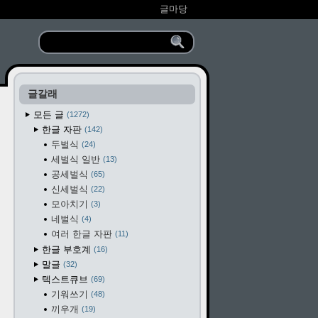
글마당
글갈래
모든 글
1272
한글 자판
142
두벌식
24
세벌식 일반
13
공세벌식
65
신세벌식
22
모아치기
3
네벌식
4
여러 한글 자판
11
한글 부호계
16
말글
32
텍스트큐브
69
기워쓰기
48
끼우개
19