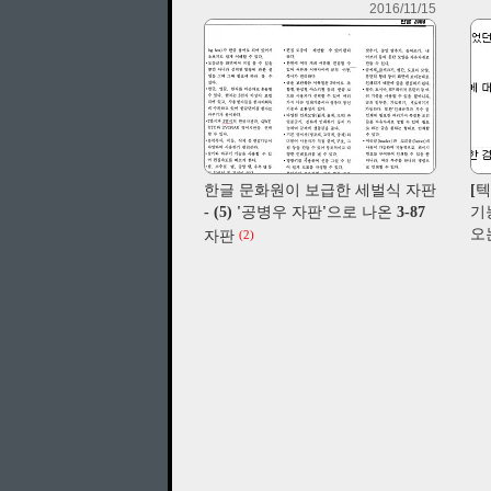
2016/11/15
한글 문화원이 보급한 세벌식 자판
[텍
- (5) '공병우 자판'으로 나온 3-87
기
오
자판
(2)