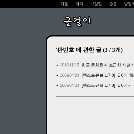
처음
지역
보람말
줄글
방명
글걸이
'판번호'에 관한 글 (3 / 3개)
한글 문화원이 보급한 세벌식 자판
2016/11/15
[텍스트큐브 1.7.8] IE 8
2009/04/24
[텍스트큐브 1.7.8] IE 
2009/04/24