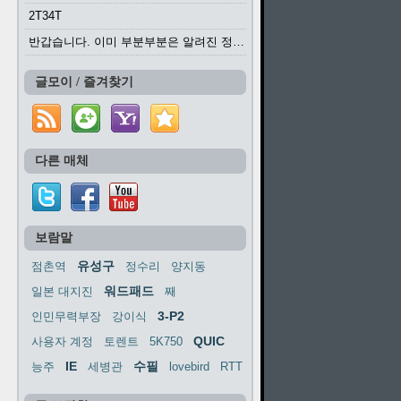
2T34T
반갑습니다. 이미 부분부분은 알려진 정보들이...
글모이 / 즐겨찾기
다른 매체
보람말
유성구
점촌역
정수리
양지동
워드패드
일본 대지진
째
3-P2
인민무력부장
강이식
QUIC
사용자 계정
토렌트
5K750
IE
수필
능주
세병관
lovebird
RTT