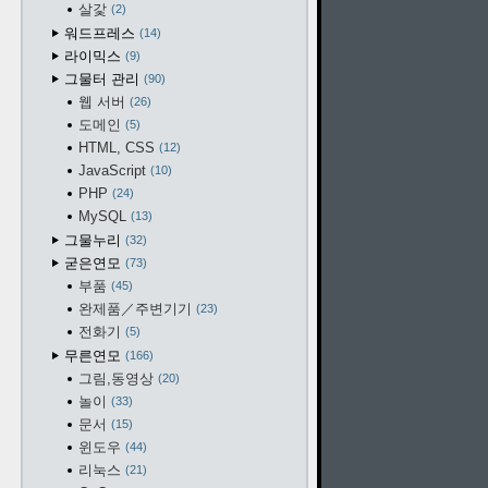
살갗
2
워드프레스
14
라이믹스
9
그물터 관리
90
웹 서버
26
도메인
5
HTML, CSS
12
JavaScript
10
PHP
24
MySQL
13
그물누리
32
굳은연모
73
부품
45
완제품／주변기기
23
전화기
5
무른연모
166
그림,동영상
20
놀이
33
문서
15
윈도우
44
리눅스
21