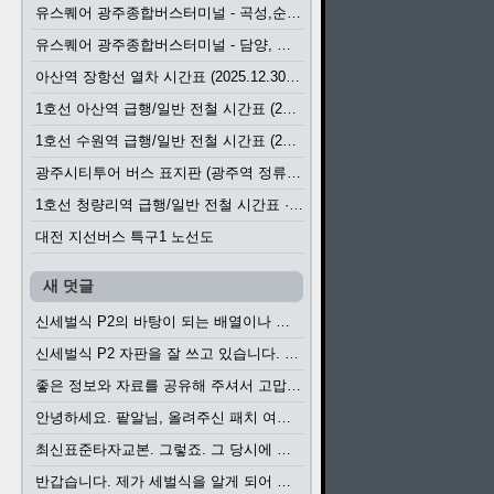
유스퀘어 광주종합버스터미널 - 곡성,순천／화순,보성,율포 방면 시외버스 시간표 (2026.1.31)
유스퀘어 광주종합버스터미널 - 담양, 순창, 남원, 무주, 장수, 거창, 대구 방면 시외버스 시간표 (2026...
아산역 장항선 열차 시간표 (2025.12.30 기준) (무궁화호, ITX-마음, 새마을호, 서해금빛열차)
1호선 아산역 급행/일반 전철 시간표 (2025.12.30~)
1호선 수원역 급행/일반 전철 시간표 (2025.12.30~)
광주시티투어 버스 표지판 (광주역 정류장) (2024?)
1호선 청량리역 급행/일반 전철 시간표 · 노선도 (2025.12.30~)
대전 지선버스 특구1 노선도
새 덧글
신세벌식 P2의 바탕이 되는 배열이나 주요 기능...
신세벌식 P2 자판을 잘 쓰고 있습니다. 쓰기 편리...
좋은 정보와 자료를 공유해 주셔서 고맙습니다....
안녕하세요. 팥알님, 올려주신 패치 여러모로 감사...
최신표준타자교본. 그렇죠. 그 당시에 최신 표준...
반갑습니다. 제가 세벌식을 알게 되어 세벌식 써...