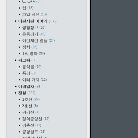
C, C++
5
웹
15
파일 공유
13
이런저런 이야기
136
생활정보
26
운동경기
18
이런저런 일들
24
정치
28
TV, 영화
34
찍그림
35
동식물
14
풍경
9
여러 가지
12
여객열차
91
전철
222
1호선
29
3호선
5
경강선
10
경의중앙선
12
경춘선
11
공항철도
21