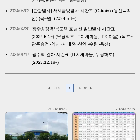
온천~아산~천안~수원~용산)
[관광열차] 서해금빛열차 시간표 (G-train) (용산↔익
2024/05/02
산) (목~월) (2024.5.1~)
광주송정역/목포역 호남선 일반열차 시간표
2024/04/30
(2024.5.1~) (무궁화호, ITX-새마을, ITX-마음) (목포~
광주송정~익산~서대전~천안~수원~용산)
광주역 열차 시간표 (ITX-새마을, 무궁화호)
2024/01/17
(2023.12.18~)
◀ PREV
1
NEXT ▶
2024/06/22
2024/05/06