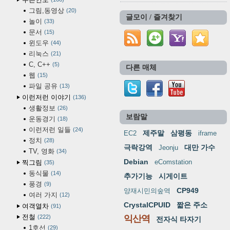
그림,동영상
20
글모이 / 즐겨찾기
놀이
33
문서
15
윈도우
44
리눅스
21
C, C++
5
다른 매체
웹
15
파일 공유
13
이런저런 이야기
136
생활정보
26
보람말
운동경기
18
이런저런 일들
24
제주말
삼평동
EC2
iframe
정치
28
극락강역
대만 가수
Jeonju
TV, 영화
34
Debian
eComstation
찍그림
35
동식물
14
추가기능
시게이트
풍경
9
CP949
양재시민의숲역
여러 가지
12
CrystalCPUID
짧은 주소
여객열차
91
전철
222
익산역
전자식 타자기
1호선
29