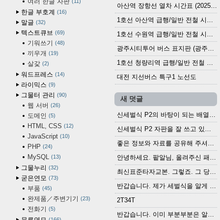
여러 한글 자판
11
아산역 장항선 열차 시간표 (2025.12.30 기준) (무궁화호, ITX-마음, 새마을호, 서해금빛열차)
한글 부호계
16
1호선 아산역 급행/일반 전철 시간표 (2025.12.30~)
말글
32
텍스트큐브
69
1호선 수원역 급행/일반 전철 시간표 (2025.12.30~)
기워쓰기
48
광주시티투어 버스 표지판 (광주역 정류장) (2024?)
끼우개
19
1호선 청량리역 급행/일반 전철 시간표 · 노선도 (2025.12.30~)
살갗
2
워드프레스
14
대전 지선버스 특구1 노선도
라이믹스
9
그물터 관리
90
새 덧글
웹 서버
26
신세벌식 P2의 바탕이 되는 배열이나 주요 기능...
도메인
5
HTML, CSS
12
신세벌식 P2 자판을 잘 쓰고 있습니다. 쓰기 편리...
JavaScript
10
좋은 정보와 자료를 공유해 주셔서 고맙습니다....
PHP
24
MySQL
13
안녕하세요. 팥알님, 올려주신 패치 여러모로 감사...
그물누리
32
최신표준타자교본. 그렇죠. 그 당시에 최신 표준...
굳은연모
73
반갑습니다. 제가 세벌식을 알게 되어 세벌식 써...
부품
45
완제품／주변기기
23
2T34T
전화기
5
반갑습니다. 이미 부분부분은 알려진 정보들이...
무른연모
166