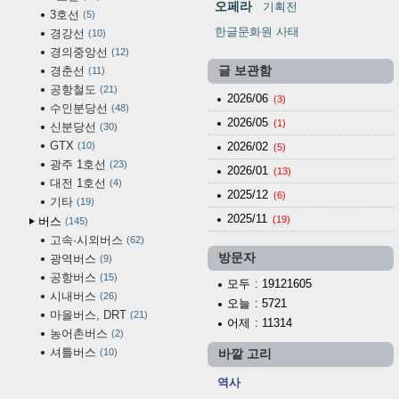
오페라
기획전
3호선
5
한글문화원 사태
경강선
10
경의중앙선
12
경춘선
글 보관함
11
공항철도
21
2026/06
(3)
수인분당선
48
2026/05
(1)
신분당선
30
GTX
10
2026/02
(5)
광주 1호선
23
2026/01
(13)
대전 1호선
4
2025/12
(6)
기타
19
2025/11
(19)
버스
145
고속·시외버스
62
방문자
광역버스
9
공항버스
15
모두
: 19121605
시내버스
26
오늘
: 5721
마을버스, DRT
21
어제
: 11314
농어촌버스
2
셔틀버스
10
바깥 고리
역사