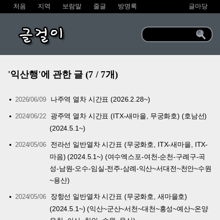
처음
지역
보람말
줄글
방명록
글마당
글걸이
'익산행'에 관한 글 (7 / 7개)
나주역 열차 시간표 (2026.2.28~)
2026/06/09
광주역 열차 시간표 (ITX-새마을, 무궁화호) (호남선)
2024/06/22
(2024.5.1~)
전라선 일반열차 시간표 (무궁화호, ITX-새마을, ITX-
2024/05/06
마음) (2024.5.1~) (여수엑스포-여천-순천-구례구-곡
성-남원-오수-임실-전주-삼례-익산~서대전~천안~수원
~용산)
장항선 일반열차 시간표 (무궁화호, 새마을호)
2024/05/06
(2024.5.1~) (익산~군산~서천~대천~홍성~예산~온양