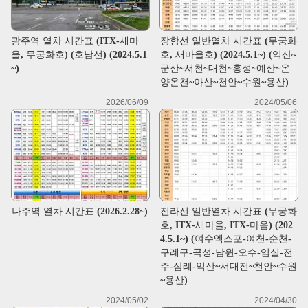
광주역 열차 시간표 (ITX-새마
장항선 일반열차 시간표 (무궁화
을, 무궁화호) (호남선) (2024.5.1
호, 새마을호) (2024.5.1~) (익산~
~)
군산~서천~대천~홍성~예산~온
양온천~아산~천안~수원~용산)
2026/06/09
2024/05/06
나주역 열차 시간표 (2026.2.28~)
전라선 일반열차 시간표 (무궁화
호, ITX-새마을, ITX-마음) (202
4.5.1~) (여수엑스포-여천-순천-
구례구-곡성-남원-오수-임실-전
주-삼례-익산~서대전~천안~수원
~용산)
2024/05/02
2024/04/30