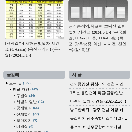
광주송정역/목포역 호남선 일반
열차 시간표 (2024.5.1~) (무궁화
호, ITX-새마을, ITX-마음) (목
[관광열차] 서해금빛열차 시간
포~광주송정~익산~서대전~천안
표 (G-train) (용산↔익산) (목~
~수원~용산)
월) (2024.5.1~)
글갈래
새 글
모든 글
1272
경의중앙선 왕십리역 전철 시간표 (2026.4.20~)
한글 자판
142
1호선 동인천역 특급/급행/일반 전철 시간표 (2026.2.28~)
두벌식
24
나주역 열차 시간표 (2026.2.28~)
세벌식 일반
13
공세벌식
65
남도한바퀴 - 광주·전남 여행 버스 노선 (2026.3.1~5.31)
신세벌식
22
유스퀘어 광주종합버스터미널 - 곡성,순천／화순,보성,율포 방면 시외버스 시간표 (2026.1.31)
모아치기
3
네벌식
4
유스퀘어 광주종합버스터미널 - 담양, 순창, 남원, 무주, 장수, 거창, 대구 방면 시외버스 시간표 (2026...