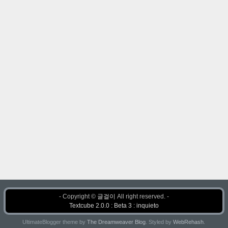
- Copyright ©
글걸이
All right reserved. -
Textcube 2.0.0 : Beta 3 : inquieto
UltimateBlogger theme by
The Dreamweaver Blog
. Styled by
WebRehash
.