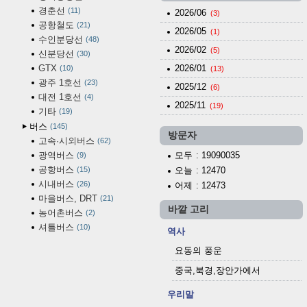
경춘선
11
2026/06
(3)
공항철도
21
2026/05
(1)
수인분당선
48
2026/02
(5)
신분당선
30
GTX
2026/01
10
(13)
광주 1호선
23
2025/12
(6)
대전 1호선
4
2025/11
(19)
기타
19
버스
145
방문자
고속·시외버스
62
광역버스
모두
: 19090035
9
공항버스
15
오늘
: 12470
시내버스
26
어제
: 12473
마을버스, DRT
21
바깥 고리
농어촌버스
2
셔틀버스
10
역사
요동의 풍운
중국,북경,장안가에서
우리말