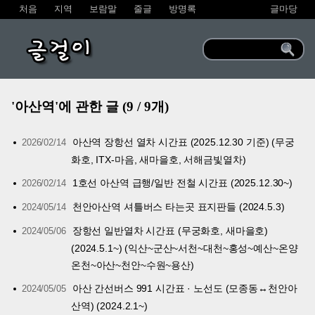
처음
지역
보람말
줄글
방명록
글마당
글걸이
'아산역'에 관한 글 (9 / 9개)
아산역 장항선 열차 시간표 (2025.12.30 기준) (무궁
2026/02/14
화호, ITX-마음, 새마을호, 서해금빛열차)
1호선 아산역 급행/일반 전철 시간표 (2025.12.30~)
2026/02/14
천안아산역 셔틀버스 타는곳 표지판들 (2024.5.3)
2024/05/14
장항선 일반열차 시간표 (무궁화호, 새마을호)
2024/05/06
(2024.5.1~) (익산~군산~서천~대천~홍성~예산~온양
온천~아산~천안~수원~용산)
아산 간선버스 991 시간표 · 노선도 (모종동↔천안아
2024/05/05
산역) (2024.2.1~)