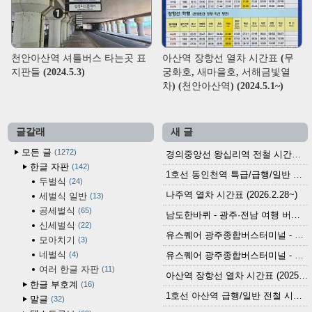
천안아산역 셔틀버스 타는곳 표
아산역 장항선 열차 시간표 (무
지판들 (2024.5.3)
궁화호, 새마을호, 서해금빛열
차) (천안아산역) (2024.5.1~)
글갈래
새 글
모든 글
1272
경의중앙선 왕십리역 전철 시간표 (2026.4.20~)
한글 자판
142
1호선 동인천역 특급/급행/일반 전철 시간표 (2026.2.28~)
두벌식
24
나주역 열차 시간표 (2026.2.28~)
세벌식 일반
13
공세벌식
65
남도한바퀴 - 광주·전남 여행 버스 노선 (2026.3.1~5.31)
신세벌식
22
유스퀘어 광주종합버스터미널 - 곡성,순천／화순,보성,율포 방면 시외버스 시간표 (2026.1.31)
모아치기
3
네벌식
4
유스퀘어 광주종합버스터미널 - 담양, 순창, 남원, 무주, 장수, 거창, 대구 방면 시외버스 시간표 (2026...
여러 한글 자판
11
아산역 장항선 열차 시간표 (2025.12.30 기준) (무궁화호, ITX-마음, 새마을호, 서해금빛열차)
한글 부호계
16
1호선 아산역 급행/일반 전철 시간표 (2025.12.30~)
말글
32