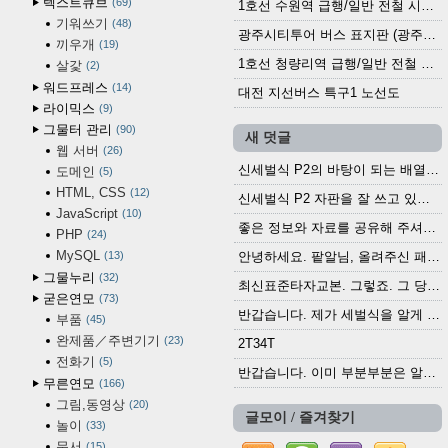
텍스트큐브
69
1호선 수원역 급행/일반 전철 시간표 (2025.12.30~)
기워쓰기
48
광주시티투어 버스 표지판 (광주역 정류장) (2024?)
끼우개
19
1호선 청량리역 급행/일반 전철 시간표 · 노선도 (2025.12.30~)
살갗
2
워드프레스
14
대전 지선버스 특구1 노선도
라이믹스
9
그물터 관리
90
새 덧글
웹 서버
26
신세벌식 P2의 바탕이 되는 배열이나 주요 기능...
도메인
5
HTML, CSS
12
신세벌식 P2 자판을 잘 쓰고 있습니다. 쓰기 편리...
JavaScript
10
좋은 정보와 자료를 공유해 주셔서 고맙습니다....
PHP
24
MySQL
13
안녕하세요. 팥알님, 올려주신 패치 여러모로 감사...
그물누리
32
최신표준타자교본. 그렇죠. 그 당시에 최신 표준...
굳은연모
73
반갑습니다. 제가 세벌식을 알게 되어 세벌식 써...
부품
45
완제품／주변기기
23
2T34T
전화기
5
반갑습니다. 이미 부분부분은 알려진 정보들이...
무른연모
166
그림,동영상
20
글모이 / 즐겨찾기
놀이
33
문서
15