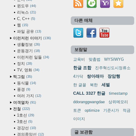
윈도우
44
리눅스
21
C, C++
5
다른 매체
웹
15
파일 공유
13
이런저런 이야기
136
생활정보
26
보람말
운동경기
18
이런저런 일들
24
교육비
맞춤법
WYSIWYG
정치
28
한글 조합
진주혁신도시정류소
TV, 영화
34
쌍아래아
장암행
4가닥
찍그림
35
동식물
14
세벌
한 글꼴
북한
풍경
9
CALL 3327 한글
timestamp
여러 가지
12
ddoranggwangdae
상위메모리
여객열차
91
전철
222
토큰
optimize
기준시가
적금
1호선
29
이미지
3호선
5
경강선
10
글 보관함
경의중앙선
12