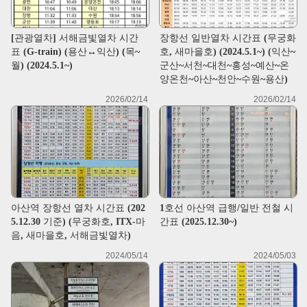
[관광열차] 서해금빛열차 시간
장항선 일반열차 시간표 (무궁화
표 (G-train) (용산↔익산) (목~
호, 새마을호) (2024.5.1~) (익산~
월) (2024.5.1~)
군산~서천~대천~홍성~예산~온
양온천~아산~천안~수원~용산)
2026/02/14
2026/02/14
아산역 장항선 열차 시간표 (202
1호선 아산역 급행/일반 전철 시
5.12.30 기준) (무궁화호, ITX-마
간표 (2025.12.30~)
음, 새마을호, 서해금빛열차)
2024/05/14
2024/05/03