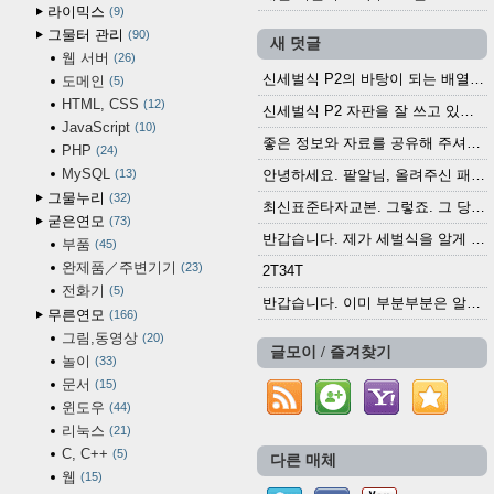
라이믹스
9
그물터 관리
90
새 덧글
웹 서버
26
신세벌식 P2의 바탕이 되는 배열이나 주요 기능...
도메인
5
HTML, CSS
12
신세벌식 P2 자판을 잘 쓰고 있습니다. 쓰기 편리...
JavaScript
10
좋은 정보와 자료를 공유해 주셔서 고맙습니다....
PHP
24
MySQL
13
안녕하세요. 팥알님, 올려주신 패치 여러모로 감사...
그물누리
32
최신표준타자교본. 그렇죠. 그 당시에 최신 표준...
굳은연모
73
반갑습니다. 제가 세벌식을 알게 되어 세벌식 써...
부품
45
완제품／주변기기
23
2T34T
전화기
5
반갑습니다. 이미 부분부분은 알려진 정보들이...
무른연모
166
그림,동영상
20
글모이 / 즐겨찾기
놀이
33
문서
15
윈도우
44
리눅스
21
C, C++
5
다른 매체
웹
15