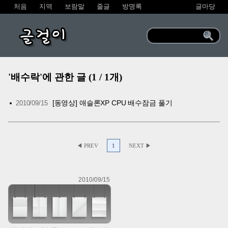
처음
지역
보람말
줄글
방명록
글마당
글걸이
'배수락'에 관한 글 (1 / 1개)
[동영상] 애슬론XP CPU 배수잠금 풀기
2010/09/15
◀ PREV
1
NEXT ▶
2010/09/15