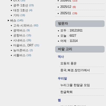
GTX
2026/01
10
(13)
광주 1호선
23
2025/12
(6)
대전 1호선
4
2025/11
(19)
기타
19
버스
145
방문자
고속·시외버스
62
광역버스
모두
: 19121911
9
공항버스
15
오늘
: 6027
시내버스
26
어제
: 11314
마을버스, DRT
21
바깥 고리
농어촌버스
2
셔틀버스
10
역사
요동의 풍운
중국,북경,장안가에서
우리말
누리그물 한말글 모임
한글학회
웹