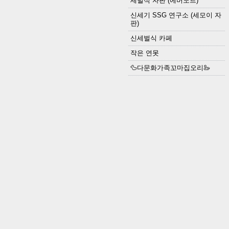
세벌식 자판 (에버노트)
신세기 SSG 연구소 (세모이 자
판)
신세벌식 카페
작은 연못
🦆다문화가족꼬마집오리🦢