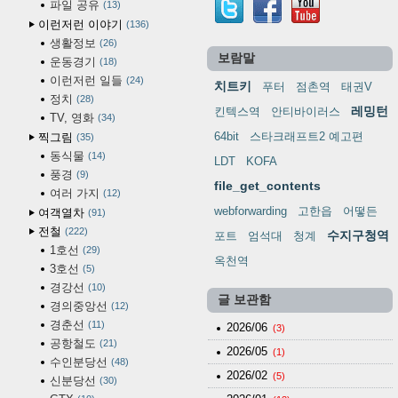
파일 공유
13
이런저런 이야기
136
생활정보
26
보람말
운동경기
18
이런저런 일들
24
치트키
푸터
점촌역
태권V
정치
28
레밍턴
킨텍스역
안티바이러스
TV, 영화
34
64bit
스타크래프트2 예고편
찍그림
35
동식물
14
LDT
KOFA
풍경
9
file_get_contents
여러 가지
12
webforwarding
고한읍
어떻든
여객열차
91
전철
222
수지구청역
포트
엄석대
청계
1호선
29
옥천역
3호선
5
경강선
10
글 보관함
경의중앙선
12
경춘선
11
2026/06
(3)
공항철도
21
2026/05
(1)
수인분당선
48
2026/02
(5)
신분당선
30