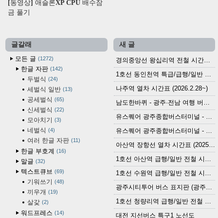
[동영상] 애슬론XP CPU 배수잠
금 풀기
글갈래
새 글
모든 글
1272
경의중앙선 왕십리역 전철 시간표 (2026.4.20~)
한글 자판
142
1호선 동인천역 특급/급행/일반 전철 시간표 (2026.2.28~)
두벌식
24
나주역 열차 시간표 (2026.2.28~)
세벌식 일반
13
공세벌식
65
남도한바퀴 - 광주·전남 여행 버스 노선 (2026.3.1~5.31)
신세벌식
22
유스퀘어 광주종합버스터미널 - 곡성,순천／화순,보성,율포 방면 시외버스 시간표 (2026.1.31)
모아치기
3
네벌식
4
유스퀘어 광주종합버스터미널 - 담양, 순창, 남원, 무주, 장수, 거창, 대구 방면 시외버스 시간표 (2026...
여러 한글 자판
11
아산역 장항선 열차 시간표 (2025.12.30 기준) (무궁화호, ITX-마음, 새마을호, 서해금빛열차)
한글 부호계
16
1호선 아산역 급행/일반 전철 시간표 (2025.12.30~)
말글
32
텍스트큐브
69
1호선 수원역 급행/일반 전철 시간표 (2025.12.30~)
기워쓰기
48
광주시티투어 버스 표지판 (광주역 정류장) (2024?)
끼우개
19
1호선 청량리역 급행/일반 전철 시간표 · 노선도 (2025.12.30~)
살갗
2
워드프레스
14
대전 지선버스 특구1 노선도