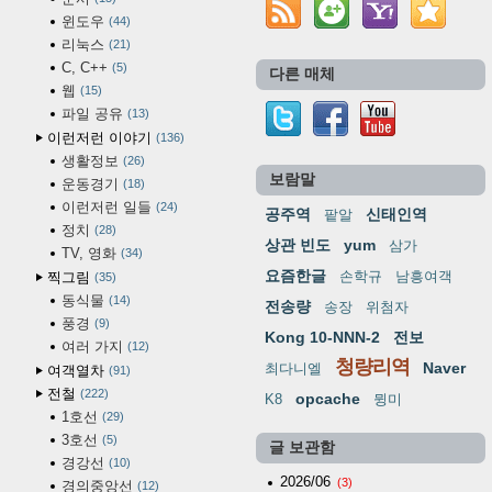
윈도우
44
리눅스
21
C, C++
5
다른 매체
웹
15
파일 공유
13
이런저런 이야기
136
생활정보
26
보람말
운동경기
18
이런저런 일들
24
공주역
신태인역
팥알
정치
28
상관 빈도
yum
삼가
TV, 영화
34
요즘한글
손학규
남흥여객
찍그림
35
동식물
14
전송량
송장
위첨자
풍경
9
Kong 10-NNN-2
전보
여러 가지
12
청량리역
Naver
최다니엘
여객열차
91
전철
222
opcache
K8
뮝미
1호선
29
3호선
5
글 보관함
경강선
10
2026/06
(3)
경의중앙선
12