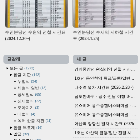
수인분당선 수원역 전철 시간표
수인분당선 수서역 지하철 시간
(2024.12.20~)
표 (2023.1.25)
글갈래
새 글
모든 글
1272
경의중앙선 왕십리역 전철 시간표 (2026.4.20~)
한글 자판
142
1호선 동인천역 특급/급행/일반 전철 시간표 (2026.2.28~)
두벌식
24
나주역 열차 시간표 (2026.2.28~)
세벌식 일반
13
공세벌식
65
남도한바퀴 - 광주·전남 여행 버스 노선 (2026.3.1~5.31)
신세벌식
22
유스퀘어 광주종합버스터미널 - 곡성,순천／화순,보성,율포 방면 시외버스 시간표 (2026.1.31)
모아치기
3
네벌식
4
유스퀘어 광주종합버스터미널 - 담양, 순창, 남원, 무주, 장수, 거창, 대구 방면 시외버스 시간표 (2026...
여러 한글 자판
11
아산역 장항선 열차 시간표 (2025.12.30 기준) (무궁화호, ITX-마음, 새마을호, 서해금빛열차)
한글 부호계
16
1호선 아산역 급행/일반 전철 시간표 (2025.12.30~)
말글
32