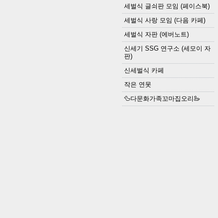
세벌식 글쇠판 모임 (페이스북)
세벌식 사랑 모임 (다음 카페)
세벌식 자판 (에버노트)
신세기 SSG 연구소 (세모이 자
판)
신세벌식 카페
작은 연못
🦆다문화가족꼬마집오리🦢