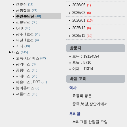
경춘선
11
2026/05
(1)
공항철도
21
2026/02
(5)
수인분당선
48
2026/01
(13)
신분당선
30
2025/12
GTX
10
(6)
광주 1호선
23
2025/11
(19)
대전 1호선
4
기타
19
방문자
버스
145
모두
: 19124594
고속·시외버스
62
오늘
: 8710
광역버스
9
어제
: 11314
공항버스
15
시내버스
26
바깥 고리
마을버스, DRT
21
역사
농어촌버스
2
셔틀버스
10
요동의 풍운
중국,북경,장안가에서
우리말
누리그물 한말글 모임