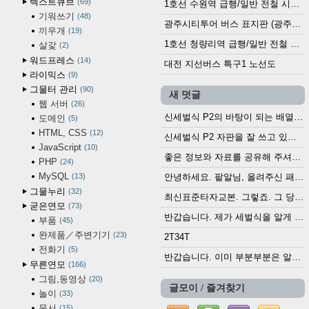
텍스트큐브
69
1호선 수원역 급행/일반 전철 시간표 (2025.12.30~)
기워쓰기
48
광주시티투어 버스 표지판 (광주역 정류장) (2024?)
끼우개
19
1호선 청량리역 급행/일반 전철 시간표 · 노선도 (2025.12.30~)
살갗
2
워드프레스
14
대전 지선버스 특구1 노선도
라이믹스
9
그물터 관리
90
새 덧글
웹 서버
26
신세벌식 P2의 바탕이 되는 배열이나 주요 기능...
도메인
5
HTML, CSS
12
신세벌식 P2 자판을 잘 쓰고 있습니다. 쓰기 편리...
JavaScript
10
좋은 정보와 자료를 공유해 주셔서 고맙습니다....
PHP
24
MySQL
13
안녕하세요. 팥알님, 올려주신 패치 여러모로 감사...
그물누리
32
최신표준타자교본. 그렇죠. 그 당시에 최신 표준...
굳은연모
73
반갑습니다. 제가 세벌식을 알게 되어 세벌식 써...
부품
45
완제품／주변기기
23
2T34T
전화기
5
반갑습니다. 이미 부분부분은 알려진 정보들이...
무른연모
166
그림,동영상
20
글모이 / 즐겨찾기
놀이
33
문서
15