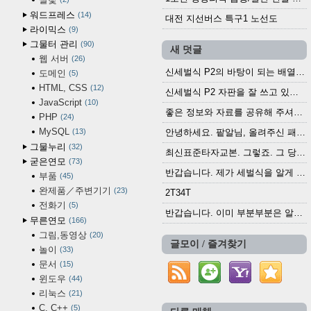
워드프레스
14
대전 지선버스 특구1 노선도
라이믹스
9
그물터 관리
90
새 덧글
웹 서버
26
신세벌식 P2의 바탕이 되는 배열이나 주요 기능...
도메인
5
HTML, CSS
12
신세벌식 P2 자판을 잘 쓰고 있습니다. 쓰기 편리...
JavaScript
10
좋은 정보와 자료를 공유해 주셔서 고맙습니다....
PHP
24
MySQL
13
안녕하세요. 팥알님, 올려주신 패치 여러모로 감사...
그물누리
32
최신표준타자교본. 그렇죠. 그 당시에 최신 표준...
굳은연모
73
반갑습니다. 제가 세벌식을 알게 되어 세벌식 써...
부품
45
완제품／주변기기
23
2T34T
전화기
5
반갑습니다. 이미 부분부분은 알려진 정보들이...
무른연모
166
그림,동영상
20
글모이 / 즐겨찾기
놀이
33
문서
15
윈도우
44
리눅스
21
C, C++
5