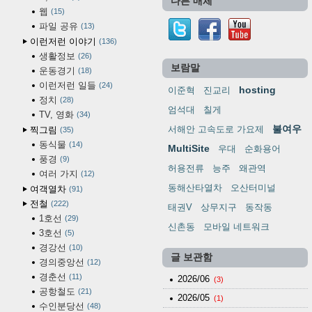
다른 매체
웹
15
파일 공유
13
이런저런 이야기
136
생활정보
26
보람말
운동경기
18
이런저런 일들
24
hosting
이준혁
진교리
정치
28
엄석대
칠게
TV, 영화
34
불여우
서해안 고속도로 가요제
찍그림
35
동식물
14
MultiSite
우대
순화용어
풍경
9
허용전류
능주
왜관역
여러 가지
12
동해산타열차
오산터미널
여객열차
91
전철
222
태권V
상무지구
동작동
1호선
29
신촌동
모바일 네트워크
3호선
5
경강선
10
글 보관함
경의중앙선
12
경춘선
11
2026/06
(3)
공항철도
21
2026/05
(1)
수인분당선
48