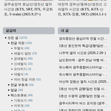
광주송정역 호남선/경전선 열차
대전역 경부선/동해선/경전선 고
시간표 (KTX, SRT, ITX, 무궁화
속열차 시간표 (KTX, KTX-산
호, S-train) (2025.9.27~)
천, KTX-청룡, SRT) (2024.5.1~)
글갈래
새 글
모든 글
1272
경의중앙선 왕십리역 전철 시간표 (2026.4.20~)
한글 자판
142
1호선 동인천역 특급/급행/일반 전철 시간표 (2026.2.28~)
두벌식
24
나주역 열차 시간표 (2026.2.28~)
세벌식 일반
13
공세벌식
65
남도한바퀴 - 광주·전남 여행 버스 노선 (2026.3.1~5.31)
신세벌식
22
유스퀘어 광주종합버스터미널 - 곡성,순천／화순,보성,율포 방면 시외버스 시간표 (2026.1.31)
모아치기
3
네벌식
4
유스퀘어 광주종합버스터미널 - 담양, 순창, 남원, 무주, 장수, 거창, 대구 방면 시외버스 시간표 (2026...
여러 한글 자판
11
아산역 장항선 열차 시간표 (2025.12.30 기준) (무궁화호, ITX-마음, 새마을호, 서해금빛열차)
한글 부호계
16
1호선 아산역 급행/일반 전철 시간표 (2025.12.30~)
말글
32
텍스트큐브
69
1호선 수원역 급행/일반 전철 시간표 (2025.12.30~)
기워쓰기
48
광주시티투어 버스 표지판 (광주역 정류장) (2024?)
끼우개
19
1호선 청량리역 급행/일반 전철 시간표 · 노선도 (2025.12.30~)
살갗
2