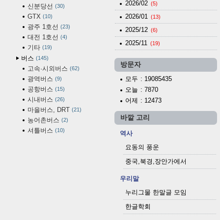
2026/02
(5)
신분당선
30
GTX
2026/01
10
(13)
광주 1호선
23
2025/12
(6)
대전 1호선
4
2025/11
(19)
기타
19
버스
145
방문자
고속·시외버스
62
광역버스
모두
: 19085435
9
공항버스
15
오늘
: 7870
시내버스
26
어제
: 12473
마을버스, DRT
21
바깥 고리
농어촌버스
2
셔틀버스
10
역사
요동의 풍운
중국,북경,장안가에서
우리말
누리그물 한말글 모임
한글학회