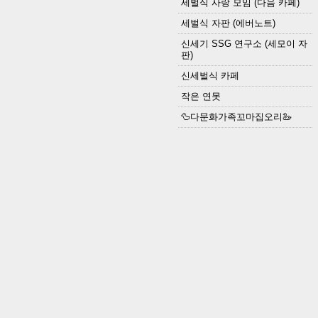
세벌식 사랑 모임 (다음 카페)
세벌식 자판 (에버노트)
신세기 SSG 연구소 (세모이 자
판)
신세벌식 카페
작은 연못
🦆다문화가족꼬마집오리🦢