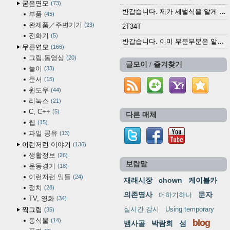
굳은연모
73
반갑습니다. 제가 세벌식을 알게 되어 세벌식 써...
부품
45
완제품／주변기기
23
2T34T
전화기
5
반갑습니다. 이미 부분부분은 알려진 정보들이...
무른연모
166
그림,동영상
20
글모이 / 즐겨찾기
놀이
33
문서
15
윈도우
44
리눅스
21
C, C++
5
다른 매체
웹
15
파일 공유
13
이런저런 이야기
136
생활정보
26
보람말
운동경기
18
이런저런 일들
24
재래시장
chown
케이블카
정치
28
의존명사
문자
더하기하나
TV, 영화
34
실시간 감시
Using temporary
찍그림
35
동식물
14
blog
뱀사골
박람회
섬