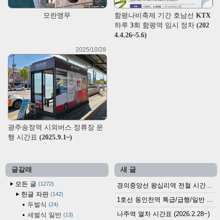
모란앵무
함평나비축제 기간 호남선 KTX
하루 3회 함평역 임시 정차 (202
4.4.26~5.6)
2025/10/28
광주송정역 시외버스 정류장 운
행 시간표 (2025.9.1~)
글갈래
새 글
모든 글
1272
경의중앙선 왕십리역 전철 시간표 (2026.4.20~)
한글 자판
142
1호선 동인천역 특급/급행/일반 전철 시간표 (2026.2.28~)
두벌식
24
나주역 열차 시간표 (2026.2.28~)
세벌식 일반
13