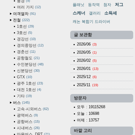
풍경
9
저그
플래닛
동작역
첨자
여러 가지
12
스캐너
소득세
갤러리
여객열차
91
전철
222
캐논 복합기 드라이버
1호선
29
3호선
5
글 보관함
경강선
10
2026/06
(3)
경의중앙선
12
경춘선
11
2026/05
(1)
공항철도
21
2026/02
(5)
수인분당선
48
2026/01
(13)
신분당선
30
2025/12
GTX
10
(6)
광주 1호선
23
2025/11
(19)
대전 1호선
4
기타
19
방문자
버스
145
모두
: 19115268
고속·시외버스
62
오늘
: 10698
광역버스
9
어제
: 13757
공항버스
15
시내버스
26
바깥 고리
마을버스, DRT
21