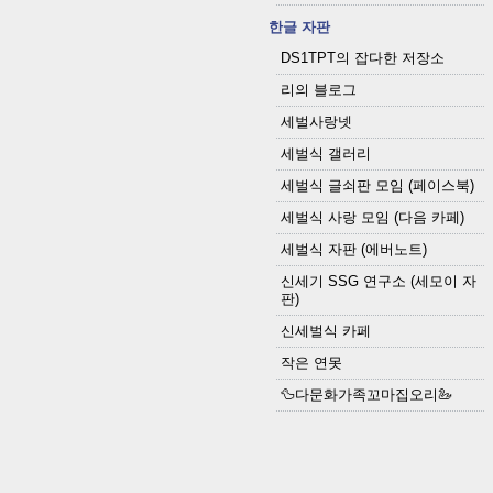
한글 자판
DS1TPT의 잡다한 저장소
리의 블로그
세벌사랑넷
세벌식 갤러리
세벌식 글쇠판 모임 (페이스북)
세벌식 사랑 모임 (다음 카페)
세벌식 자판 (에버노트)
신세기 SSG 연구소 (세모이 자
판)
신세벌식 카페
작은 연못
🦆다문화가족꼬마집오리🦢