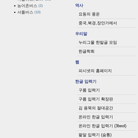
역사
농어촌버스
2
셔틀버스
10
요동의 풍운
중국,북경,장안가에서
우리말
누리그물 한말글 모임
한글학회
웹
피시넷의 홈페이지
한글 입력기
구름 입력기
구름 입력기 확장판
김 용묵의 절대공간
온라인 한글 입력기
온라인 한글 입력기 (3beol)
팥알 입력기 (숨통)