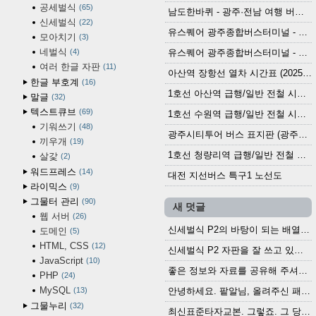
공세벌식
65
남도한바퀴 - 광주·전남 여행 버스 노선 (2026.3.1~5.31)
신세벌식
22
유스퀘어 광주종합버스터미널 - 곡성,순천／화순,보성,율포 방면 시외버스 시간표 (2026.1.31)
모아치기
3
네벌식
4
유스퀘어 광주종합버스터미널 - 담양, 순창, 남원, 무주, 장수, 거창, 대구 방면 시외버스 시간표 (2026...
여러 한글 자판
11
아산역 장항선 열차 시간표 (2025.12.30 기준) (무궁화호, ITX-마음, 새마을호, 서해금빛열차)
한글 부호계
16
1호선 아산역 급행/일반 전철 시간표 (2025.12.30~)
말글
32
텍스트큐브
69
1호선 수원역 급행/일반 전철 시간표 (2025.12.30~)
기워쓰기
48
광주시티투어 버스 표지판 (광주역 정류장) (2024?)
끼우개
19
1호선 청량리역 급행/일반 전철 시간표 · 노선도 (2025.12.30~)
살갗
2
워드프레스
14
대전 지선버스 특구1 노선도
라이믹스
9
그물터 관리
90
새 덧글
웹 서버
26
신세벌식 P2의 바탕이 되는 배열이나 주요 기능...
도메인
5
HTML, CSS
12
신세벌식 P2 자판을 잘 쓰고 있습니다. 쓰기 편리...
JavaScript
10
좋은 정보와 자료를 공유해 주셔서 고맙습니다....
PHP
24
MySQL
13
안녕하세요. 팥알님, 올려주신 패치 여러모로 감사...
그물누리
32
최신표준타자교본. 그렇죠. 그 당시에 최신 표준...