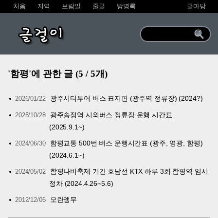
처음
지역
보람말
줄글
방명록
글마당
글걸이
'함평'에 관한 글 (5 / 5개)
광주시티투어 버스 표지판 (광주역 정류장) (2024?)
2026/01/22
광주송정역 시외버스 정류장 운행 시간표
2025/10/28
(2025.9.1~)
함평교통 500번 버스 운행시간표 (광주, 영광, 함평)
2024/06/30
(2024.6.1~)
함평나비축제 기간 호남선 KTX 하루 3회 함평역 임시
2024/05/02
정차 (2024.4.26~5.6)
모란앵무
2012/12/06