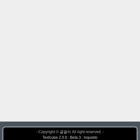
- Copyright ©
글걸이
All right reserved. -
Textcube 2.0.0 : Beta 3 : inquieto