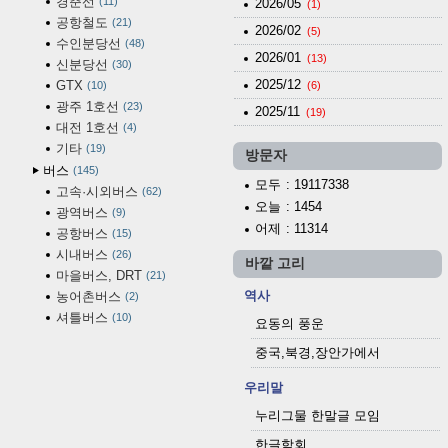
경춘선
11
2026/05
(1)
공항철도
21
2026/02
(5)
수인분당선
48
2026/01
(13)
신분당선
30
2025/12
GTX
10
(6)
광주 1호선
23
2025/11
(19)
대전 1호선
4
기타
19
방문자
버스
145
모두
: 19117338
고속·시외버스
62
오늘
: 1454
광역버스
9
어제
: 11314
공항버스
15
시내버스
26
바깥 고리
마을버스, DRT
21
역사
농어촌버스
2
셔틀버스
10
요동의 풍운
중국,북경,장안가에서
우리말
누리그물 한말글 모임
한글학회