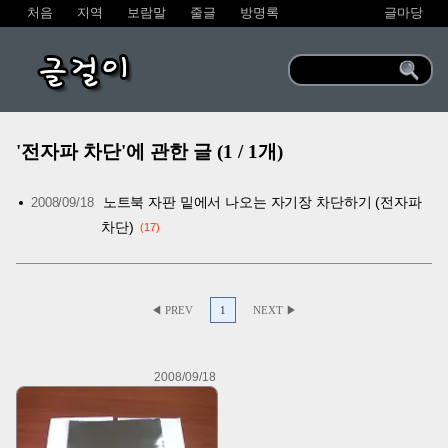
처음
지역
보람말
줄글
방명록
글마당
글걸이
'전자파 차단'에 관한 글 (1 / 1개)
노트북 자판 밑에서 나오는 자기장 차단하기 (전자파
2008/09/18
차단)
17
◀ PREV
1
NEXT ▶
2008/09/18