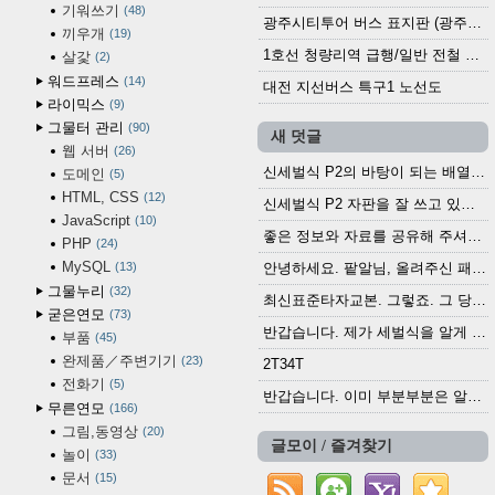
기워쓰기
48
광주시티투어 버스 표지판 (광주역 정류장) (2024?)
끼우개
19
1호선 청량리역 급행/일반 전철 시간표 · 노선도 (2025.12.30~)
살갗
2
워드프레스
14
대전 지선버스 특구1 노선도
라이믹스
9
그물터 관리
90
새 덧글
웹 서버
26
신세벌식 P2의 바탕이 되는 배열이나 주요 기능...
도메인
5
HTML, CSS
12
신세벌식 P2 자판을 잘 쓰고 있습니다. 쓰기 편리...
JavaScript
10
좋은 정보와 자료를 공유해 주셔서 고맙습니다....
PHP
24
MySQL
13
안녕하세요. 팥알님, 올려주신 패치 여러모로 감사...
그물누리
32
최신표준타자교본. 그렇죠. 그 당시에 최신 표준...
굳은연모
73
반갑습니다. 제가 세벌식을 알게 되어 세벌식 써...
부품
45
완제품／주변기기
23
2T34T
전화기
5
반갑습니다. 이미 부분부분은 알려진 정보들이...
무른연모
166
그림,동영상
20
글모이 / 즐겨찾기
놀이
33
문서
15