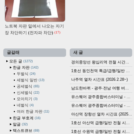
노트북 자판 밑에서 나오는 자기
장 차단하기 (전자파 차단)
(17)
글갈래
새 글
모든 글
1272
경의중앙선 왕십리역 전철 시간표 (2026.4.20~)
한글 자판
142
1호선 동인천역 특급/급행/일반 전철 시간표 (2026.2.28~)
두벌식
24
나주역 열차 시간표 (2026.2.28~)
세벌식 일반
13
공세벌식
65
남도한바퀴 - 광주·전남 여행 버스 노선 (2026.3.1~5.31)
신세벌식
22
유스퀘어 광주종합버스터미널 - 곡성,순천／화순,보성,율포 방면 시외버스 시간표 (2026.1.31)
모아치기
3
네벌식
4
유스퀘어 광주종합버스터미널 - 담양, 순창, 남원, 무주, 장수, 거창, 대구 방면 시외버스 시간표 (2026...
여러 한글 자판
11
아산역 장항선 열차 시간표 (2025.12.30 기준) (무궁화호, ITX-마음, 새마을호, 서해금빛열차)
한글 부호계
16
1호선 아산역 급행/일반 전철 시간표 (2025.12.30~)
말글
32
텍스트큐브
69
1호선 수원역 급행/일반 전철 시간표 (2025.12.30~)