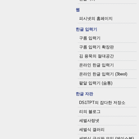
웹
피시넷의 홈페이지
한글 입력기
구름 입력기
구름 입력기 확장판
김 용묵의 절대공간
온라인 한글 입력기
온라인 한글 입력기 (3beol)
팥알 입력기 (숨통)
한글 자판
DS1TPT의 잡다한 저장소
리의 블로그
세벌사랑넷
세벌식 갤러리
세벌식 글쇠판 모임 (페이스북)