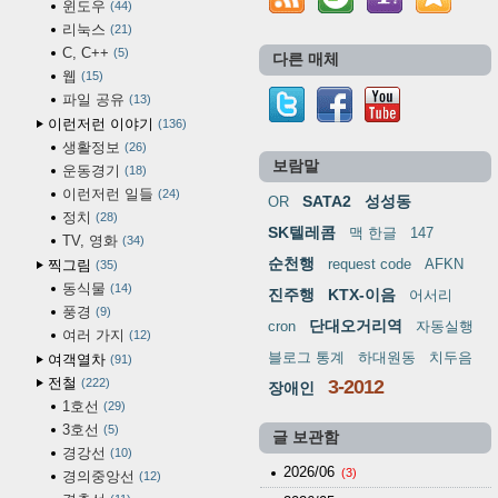
윈도우
44
리눅스
21
C, C++
5
다른 매체
웹
15
파일 공유
13
이런저런 이야기
136
생활정보
26
보람말
운동경기
18
이런저런 일들
24
SATA2
성성동
OR
정치
28
SK텔레콤
맥 한글
147
TV, 영화
34
순천행
request code
AFKN
찍그림
35
동식물
14
진주행
KTX-이음
어서리
풍경
9
단대오거리역
cron
자동실행
여러 가지
12
블로그 통계
하대원동
치두음
여객열차
91
전철
222
3-2012
장애인
1호선
29
3호선
5
글 보관함
경강선
10
2026/06
(3)
경의중앙선
12