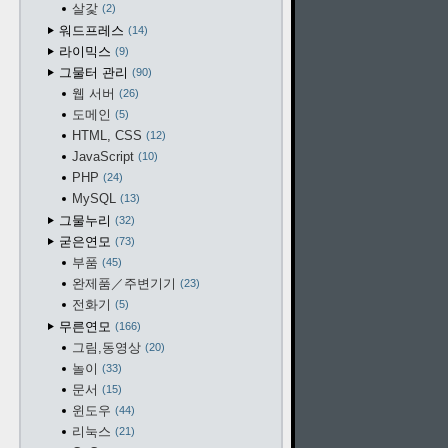
살갗
2
워드프레스
14
라이믹스
9
그물터 관리
90
웹 서버
26
도메인
5
HTML, CSS
12
JavaScript
10
PHP
24
MySQL
13
그물누리
32
굳은연모
73
부품
45
완제품／주변기기
23
전화기
5
무른연모
166
그림,동영상
20
놀이
33
문서
15
윈도우
44
리눅스
21