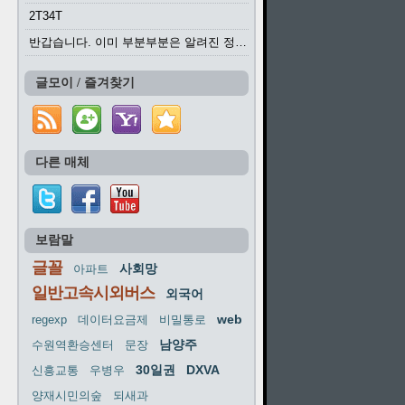
2T34T
반갑습니다. 이미 부분부분은 알려진 정보들이...
글모이 / 즐겨찾기
다른 매체
보람말
글꼴
사회망
아파트
일반고속시외버스
외국어
web
regexp
데이터요금제
비밀통로
남양주
수원역환승센터
문장
30일권
DXVA
신흥교통
우병우
양재시민의숲
되새과