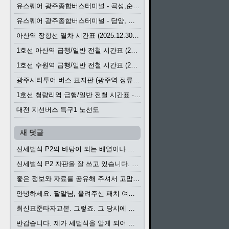
유스퀘어 광주종합버스터미널 - 곡성,순천／화순,보성,율포 방면 시외버스 시간표 (2026.1.31)
유스퀘어 광주종합버스터미널 - 담양, 순창, 남원, 무주, 장수, 거창, 대구 방면 시외버스 시간표 (2026...
아산역 장항선 열차 시간표 (2025.12.30 기준) (무궁화호, ITX-마음, 새마을호, 서해금빛열차)
1호선 아산역 급행/일반 전철 시간표 (2025.12.30~)
1호선 수원역 급행/일반 전철 시간표 (2025.12.30~)
광주시티투어 버스 표지판 (광주역 정류장) (2024?)
1호선 청량리역 급행/일반 전철 시간표 · 노선도 (2025.12.30~)
대전 지선버스 특구1 노선도
새 덧글
신세벌식 P2의 바탕이 되는 배열이나 주요 기능...
신세벌식 P2 자판을 잘 쓰고 있습니다. 쓰기 편리...
좋은 정보와 자료를 공유해 주셔서 고맙습니다....
안녕하세요. 팥알님, 올려주신 패치 여러모로 감사...
최신표준타자교본. 그렇죠. 그 당시에 최신 표준...
반갑습니다. 제가 세벌식을 알게 되어 세벌식 써...