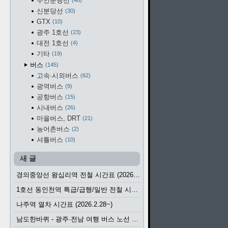
수인분당선
48
신분당선
30
GTX
10
광주 1호선
23
대전 1호선
4
기타
19
버스
145
고속·시외버스
62
광역버스
9
공항버스
15
시내버스
26
마을버스, DRT
21
농어촌버스
2
셔틀버스
10
새 글
경의중앙선 왕십리역 전철 시간표 (2026.4.20~)
1호선 동인천역 특급/급행/일반 전철 시간표 (2026.2.28~)
나주역 열차 시간표 (2026.2.28~)
남도한바퀴 - 광주·전남 여행 버스 노선 (2026.3.1~5.31)