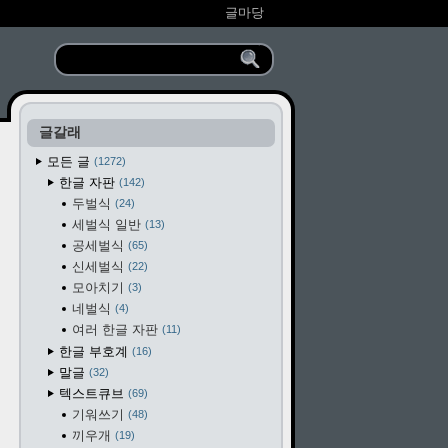
글마당
글갈래
모든 글
1272
한글 자판
142
두벌식
24
세벌식 일반
13
공세벌식
65
신세벌식
22
모아치기
3
네벌식
4
여러 한글 자판
11
한글 부호계
16
말글
32
텍스트큐브
69
기워쓰기
48
끼우개
19