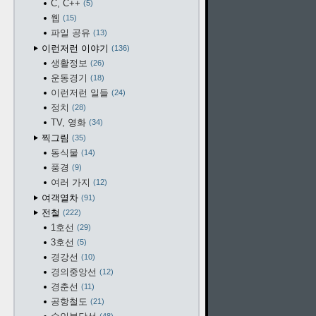
C, C++
5
웹
15
파일 공유
13
이런저런 이야기
136
생활정보
26
운동경기
18
이런저런 일들
24
정치
28
TV, 영화
34
찍그림
35
동식물
14
풍경
9
여러 가지
12
여객열차
91
전철
222
1호선
29
3호선
5
경강선
10
경의중앙선
12
경춘선
11
공항철도
21