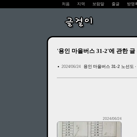
처음
지역
보람말
줄글
방명
글걸이
'용인 마을버스 31-2'에 관한 글 (1
용인 마을버스 31-2 노선도 
2024/06/24
2024/06/24