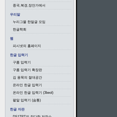
중국,북경,장안가에서
우리말
누리그물 한말글 모임
한글학회
웹
피시넷의 홈페이지
한글 입력기
구름 입력기
구름 입력기 확장판
김 용묵의 절대공간
온라인 한글 입력기
온라인 한글 입력기 (3beol)
팥알 입력기 (숨통)
한글 자판
DS1TPT의 잡다한 저장소