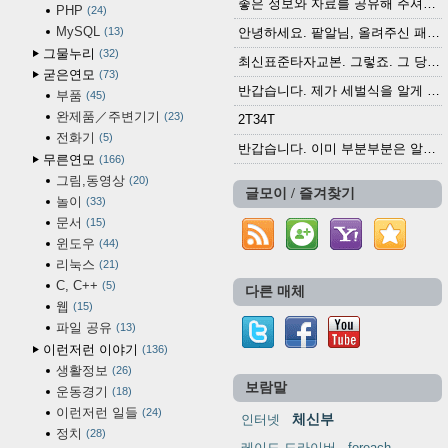
좋은 정보와 자료를 공유해 주셔서 고맙습니다....
PHP
24
MySQL
13
안녕하세요. 팥알님, 올려주신 패치 여러모로 감사...
그물누리
32
최신표준타자교본. 그렇죠. 그 당시에 최신 표준...
굳은연모
73
반갑습니다. 제가 세벌식을 알게 되어 세벌식 써...
부품
45
완제품／주변기기
23
2T34T
전화기
5
반갑습니다. 이미 부분부분은 알려진 정보들이...
무른연모
166
그림,동영상
20
글모이 / 즐겨찾기
놀이
33
문서
15
윈도우
44
리눅스
21
C, C++
5
다른 매체
웹
15
파일 공유
13
이런저런 이야기
136
생활정보
26
보람말
운동경기
18
이런저런 일들
24
체신부
인터넷
정치
28
레이드 드라이버
foreach