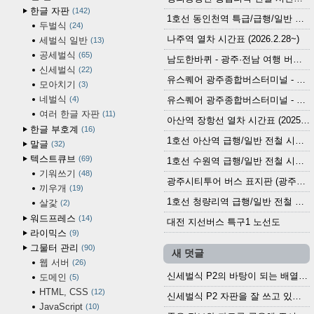
한글 자판
142
1호선 동인천역 특급/급행/일반 전철 시간표 (2026.2.28~)
두벌식
24
나주역 열차 시간표 (2026.2.28~)
세벌식 일반
13
공세벌식
65
남도한바퀴 - 광주·전남 여행 버스 노선 (2026.3.1~5.31)
신세벌식
22
유스퀘어 광주종합버스터미널 - 곡성,순천／화순,보성,율포 방면 시외버스 시간표 (2026.1.31)
모아치기
3
네벌식
4
유스퀘어 광주종합버스터미널 - 담양, 순창, 남원, 무주, 장수, 거창, 대구 방면 시외버스 시간표 (2026...
여러 한글 자판
11
아산역 장항선 열차 시간표 (2025.12.30 기준) (무궁화호, ITX-마음, 새마을호, 서해금빛열차)
한글 부호계
16
1호선 아산역 급행/일반 전철 시간표 (2025.12.30~)
말글
32
텍스트큐브
69
1호선 수원역 급행/일반 전철 시간표 (2025.12.30~)
기워쓰기
48
광주시티투어 버스 표지판 (광주역 정류장) (2024?)
끼우개
19
1호선 청량리역 급행/일반 전철 시간표 · 노선도 (2025.12.30~)
살갗
2
워드프레스
14
대전 지선버스 특구1 노선도
라이믹스
9
그물터 관리
90
새 덧글
웹 서버
26
신세벌식 P2의 바탕이 되는 배열이나 주요 기능...
도메인
5
HTML, CSS
12
신세벌식 P2 자판을 잘 쓰고 있습니다. 쓰기 편리...
JavaScript
10