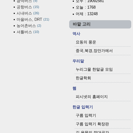
광역버스
모두
: 19092581
9
공항버스
15
오늘
: 1768
시내버스
26
어제
: 13248
마을버스, DRT
21
바깥 고리
농어촌버스
2
셔틀버스
10
역사
요동의 풍운
중국,북경,장안가에서
우리말
누리그물 한말글 모임
한글학회
웹
피시넷의 홈페이지
한글 입력기
구름 입력기
구름 입력기 확장판
김 용묵의 절대공간