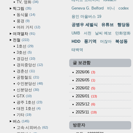
TV, 영화
34
Geneva G. Belford
비니
codex
찍그림
35
동식물
14
용인 마을버스 19
풍경
9
공병우 세벌식
유튜브
행당동
여러 가지
12
UMB
서천
날씨 예보
만화영화
여객열차
91
전철
222
HDD
풍기역
북성동
머잖아
1호선
29
태백역
3호선
5
경강선
10
글 보관함
경의중앙선
12
경춘선
11
2026/06
(3)
공항철도
21
2026/05
(1)
수인분당선
48
2026/02
(5)
신분당선
30
GTX
2026/01
10
(13)
광주 1호선
23
2025/12
(6)
대전 1호선
4
2025/11
(19)
기타
19
버스
145
방문자
고속·시외버스
62