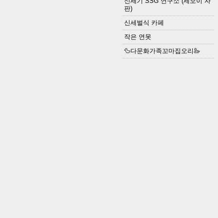
신세기 SSG 연구소 (세모이 자
판)
신세벌식 카페
작은 연못
🦆다문화가족꼬마집오리🦢