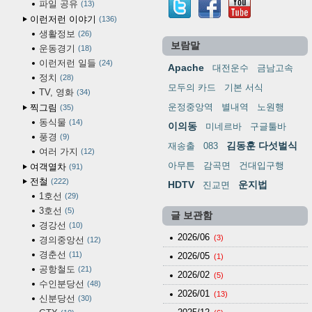
파일 공유
13
이런저런 이야기
136
생활정보
26
보람말
운동경기
18
이런저런 일들
24
Apache
대전운수
금남고속
정치
28
모두의 카드
기본 서식
TV, 영화
34
운정중앙역
별내역
노원행
찍그림
35
동식물
14
이의동
미네르바
구글툴바
풍경
9
김동훈 다섯벌식
재송출
083
여러 가지
12
아무튼
감곡면
건대입구행
여객열차
91
전철
222
HDTV
운지법
진교면
1호선
29
3호선
5
글 보관함
경강선
10
2026/06
(3)
경의중앙선
12
경춘선
11
2026/05
(1)
공항철도
21
2026/02
(5)
수인분당선
48
2026/01
(13)
신분당선
30