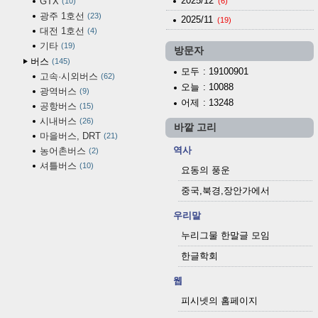
2025/12
GTX
10
(6)
광주 1호선
23
2025/11
(19)
대전 1호선
4
기타
19
방문자
버스
145
모두
: 19100901
고속·시외버스
62
오늘
: 10088
광역버스
9
어제
: 13248
공항버스
15
시내버스
26
바깥 고리
마을버스, DRT
21
역사
농어촌버스
2
셔틀버스
10
요동의 풍운
중국,북경,장안가에서
우리말
누리그물 한말글 모임
한글학회
웹
피시넷의 홈페이지