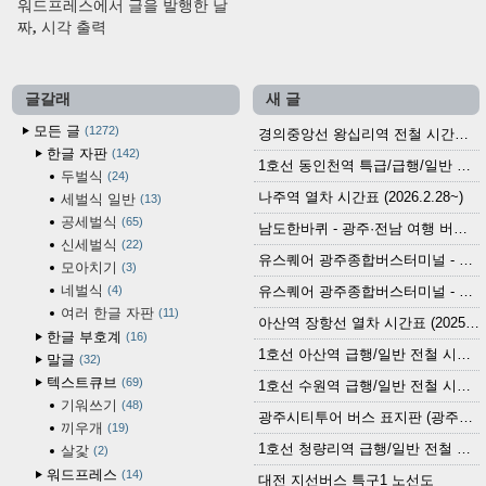
워드프레스에서 글을 발행한 날
짜, 시각 출력
글갈래
새 글
모든 글
1272
경의중앙선 왕십리역 전철 시간표 (2026.4.20~)
한글 자판
142
1호선 동인천역 특급/급행/일반 전철 시간표 (2026.2.28~)
두벌식
24
나주역 열차 시간표 (2026.2.28~)
세벌식 일반
13
공세벌식
65
남도한바퀴 - 광주·전남 여행 버스 노선 (2026.3.1~5.31)
신세벌식
22
유스퀘어 광주종합버스터미널 - 곡성,순천／화순,보성,율포 방면 시외버스 시간표 (2026.1.31)
모아치기
3
네벌식
4
유스퀘어 광주종합버스터미널 - 담양, 순창, 남원, 무주, 장수, 거창, 대구 방면 시외버스 시간표 (2026...
여러 한글 자판
11
아산역 장항선 열차 시간표 (2025.12.30 기준) (무궁화호, ITX-마음, 새마을호, 서해금빛열차)
한글 부호계
16
1호선 아산역 급행/일반 전철 시간표 (2025.12.30~)
말글
32
텍스트큐브
69
1호선 수원역 급행/일반 전철 시간표 (2025.12.30~)
기워쓰기
48
광주시티투어 버스 표지판 (광주역 정류장) (2024?)
끼우개
19
1호선 청량리역 급행/일반 전철 시간표 · 노선도 (2025.12.30~)
살갗
2
워드프레스
14
대전 지선버스 특구1 노선도