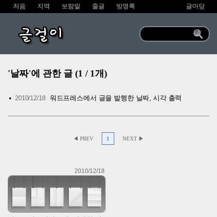
처음
지역
보람말
줄글
방명록
글마당
글걸이
'날짜'에 관한 글 (1 / 1개)
워드프레스에서 글을 발행한 날짜, 시각 출력
2010/12/18
◀ PREV
1
NEXT ▶
2010/12/18