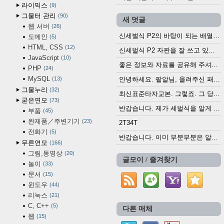
라이믹스
9
그물터 관리
90
새 덧글
웹 서버
26
신세벌식 P2의 바탕이 되는 배열이나 주요 기능...
도메인
5
HTML, CSS
12
신세벌식 P2 자판을 잘 쓰고 있습니다. 쓰기 편리...
JavaScript
10
좋은 정보와 자료를 공유해 주셔서 고맙습니다....
PHP
24
MySQL
13
안녕하세요. 팥알님, 올려주신 패치 여러모로 감사...
그물누리
32
최신표준타자교본. 그렇죠. 그 당시에 최신 표준...
굳은연모
73
반갑습니다. 제가 세벌식을 알게 되어 세벌식 써...
부품
45
완제품／주변기기
23
2T34T
전화기
5
반갑습니다. 이미 부분부분은 알려진 정보들이...
무른연모
166
그림,동영상
20
글모이 / 즐겨찾기
놀이
33
문서
15
윈도우
44
리눅스
21
C, C++
5
다른 매체
웹
15