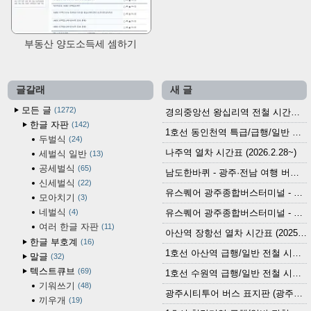
부동산 양도소득세 셈하기
글갈래
새 글
모든 글
1272
경의중앙선 왕십리역 전철 시간표 (2026.4.20~)
한글 자판
142
1호선 동인천역 특급/급행/일반 전철 시간표 (2026.2.28~)
두벌식
24
나주역 열차 시간표 (2026.2.28~)
세벌식 일반
13
공세벌식
65
남도한바퀴 - 광주·전남 여행 버스 노선 (2026.3.1~5.31)
신세벌식
22
유스퀘어 광주종합버스터미널 - 곡성,순천／화순,보성,율포 방면 시외버스 시간표 (2026.1.31)
모아치기
3
네벌식
4
유스퀘어 광주종합버스터미널 - 담양, 순창, 남원, 무주, 장수, 거창, 대구 방면 시외버스 시간표 (2026...
여러 한글 자판
11
아산역 장항선 열차 시간표 (2025.12.30 기준) (무궁화호, ITX-마음, 새마을호, 서해금빛열차)
한글 부호계
16
1호선 아산역 급행/일반 전철 시간표 (2025.12.30~)
말글
32
텍스트큐브
69
1호선 수원역 급행/일반 전철 시간표 (2025.12.30~)
기워쓰기
48
광주시티투어 버스 표지판 (광주역 정류장) (2024?)
끼우개
19