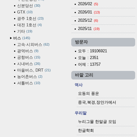
2026/02
(5)
신분당선
30
GTX
2026/01
10
(13)
광주 1호선
23
2025/12
(6)
대전 1호선
4
2025/11
(19)
기타
19
버스
145
방문자
고속·시외버스
62
광역버스
모두
: 19106921
9
공항버스
15
오늘
: 2351
시내버스
26
어제
: 13757
마을버스, DRT
21
바깥 고리
농어촌버스
2
셔틀버스
10
역사
요동의 풍운
중국,북경,장안가에서
우리말
누리그물 한말글 모임
한글학회