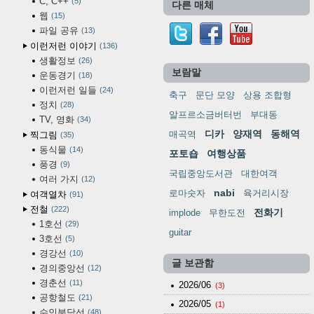
C, C++
5
다른 매체
웹
15
파일 공유
13
이런저런 이야기
136
생활정보
26
보람말
운동경기
18
이런저런 일들
24
축구
문단 모양
상용 조합형
정치
28
알프르소금버터번
부대동
TV, 영화
34
디카
양재역
동해역
매곡역
찍그림
35
동식물
14
포토숍
여행상품
풍경
9
국립중앙도서관
대한여객
여러 가지
12
nabi
로마숫자
육거리시장
여객열차
91
전철
222
전화기
implode
무한도전
1호선
29
guitar
3호선
5
경강선
10
글 보관함
경의중앙선
12
경춘선
11
2026/06
(3)
공항철도
21
2026/05
(1)
수인분당선
48