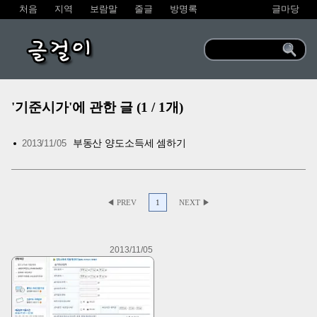
처음
지역
보람말
줄글
방명록
글마당
글걸이
'기준시가'에 관한 글 (1 / 1개)
부동산 양도소득세 셈하기
2013/11/05
◀ PREV
1
NEXT ▶
2013/11/05