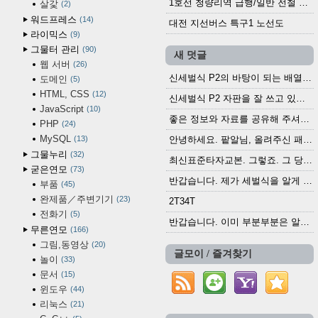
1호선 청량리역 급행/일반 전철 시간표 · 노선도 (2025.12.30~)
살갗
2
워드프레스
14
대전 지선버스 특구1 노선도
라이믹스
9
그물터 관리
90
새 덧글
웹 서버
26
신세벌식 P2의 바탕이 되는 배열이나 주요 기능...
도메인
5
HTML, CSS
12
신세벌식 P2 자판을 잘 쓰고 있습니다. 쓰기 편리...
JavaScript
10
좋은 정보와 자료를 공유해 주셔서 고맙습니다....
PHP
24
MySQL
13
안녕하세요. 팥알님, 올려주신 패치 여러모로 감사...
그물누리
32
최신표준타자교본. 그렇죠. 그 당시에 최신 표준...
굳은연모
73
반갑습니다. 제가 세벌식을 알게 되어 세벌식 써...
부품
45
완제품／주변기기
23
2T34T
전화기
5
반갑습니다. 이미 부분부분은 알려진 정보들이...
무른연모
166
그림,동영상
20
글모이 / 즐겨찾기
놀이
33
문서
15
윈도우
44
리눅스
21