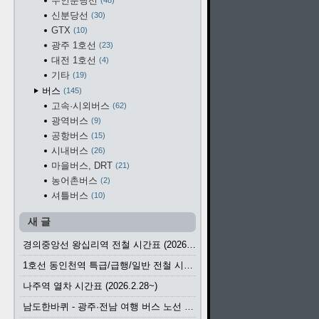
수인분당선
48
신분당선
30
GTX
10
광주 1호선
23
대전 1호선
4
기타
19
버스
145
고속·시외버스
62
광역버스
9
공항버스
15
시내버스
26
마을버스, DRT
21
농어촌버스
2
셔틀버스
10
새 글
경의중앙선 왕십리역 전철 시간표 (2026.4.20~)
1호선 동인천역 특급/급행/일반 전철 시간표 (2026.2.28~)
나주역 열차 시간표 (2026.2.28~)
남도한바퀴 - 광주·전남 여행 버스 노선 (2026.3.1~5.31)