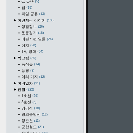
C, C++
5
웹
15
파일 공유
13
이런저런 이야기
136
생활정보
26
운동경기
18
이런저런 일들
24
정치
28
TV, 영화
34
찍그림
35
동식물
14
풍경
9
여러 가지
12
여객열차
91
전철
222
1호선
29
3호선
5
경강선
10
경의중앙선
12
경춘선
11
공항철도
21