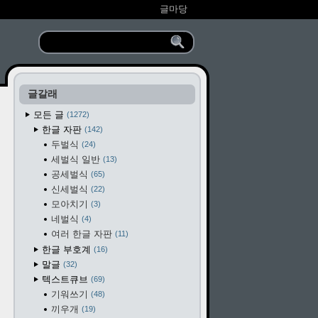
글마당
글갈래
모든 글
1272
한글 자판
142
두벌식
24
세벌식 일반
13
공세벌식
65
신세벌식
22
모아치기
3
네벌식
4
여러 한글 자판
11
한글 부호계
16
말글
32
텍스트큐브
69
기워쓰기
48
끼우개
19