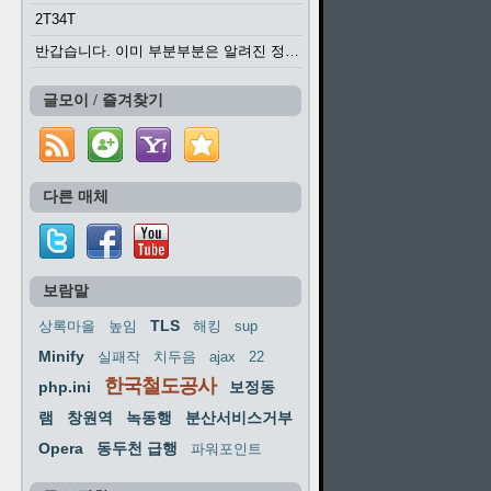
2T34T
반갑습니다. 이미 부분부분은 알려진 정보들이...
글모이 / 즐겨찾기
다른 매체
보람말
TLS
상록마을
높임
해킹
sup
Minify
실패작
치두음
ajax
22
한국철도공사
php.ini
보정동
램
창원역
녹동행
분산서비스거부
Opera
동두천 급행
파워포인트