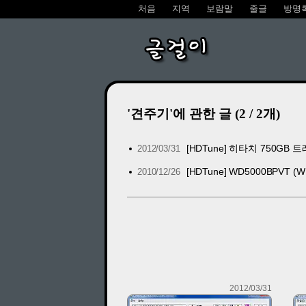
처음
지역
보람말
줄글
방명
글걸이
'견주기'에 관한 글 (2 / 2개)
[HDTune] 히타치 750GB 트
2012/03/31
[HDTune] WD5000BPVT (WD
2010/12/26
2012/03/31