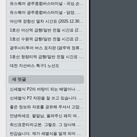
유스퀘어 광주종합버스터미널 - 곡성,순천／화순,보성,율포 방면 시외버스 시간표 (2026.1.31)
유스퀘어 광주종합버스터미널 - 담양, 순창, 남원, 무주, 장수, 거창, 대구 방면 시외버스 시간표 (2026...
아산역 장항선 열차 시간표 (2025.12.30 기준) (무궁화호, ITX-마음, 새마을호, 서해금빛열차)
1호선 아산역 급행/일반 전철 시간표 (2025.12.30~)
1호선 수원역 급행/일반 전철 시간표 (2025.12.30~)
광주시티투어 버스 표지판 (광주역 정류장) (2024?)
1호선 청량리역 급행/일반 전철 시간표 · 노선도 (2025.12.30~)
대전 지선버스 특구1 노선도
새 덧글
신세벌식 P2의 바탕이 되는 배열이나 주요 기능...
신세벌식 P2 자판을 잘 쓰고 있습니다. 쓰기 편리...
좋은 정보와 자료를 공유해 주셔서 고맙습니다....
안녕하세요. 팥알님, 올려주신 패치 여러모로 감사...
최신표준타자교본. 그렇죠. 그 당시에 최신 표준...
반갑습니다. 제가 세벌식을 알게 되어 세벌식 써...