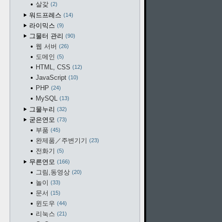
살갗
2
워드프레스
14
라이믹스
9
그물터 관리
90
웹 서버
26
도메인
5
HTML, CSS
12
JavaScript
10
PHP
24
MySQL
13
그물누리
32
굳은연모
73
부품
45
완제품／주변기기
23
전화기
5
무른연모
166
그림,동영상
20
놀이
33
문서
15
윈도우
44
리눅스
21