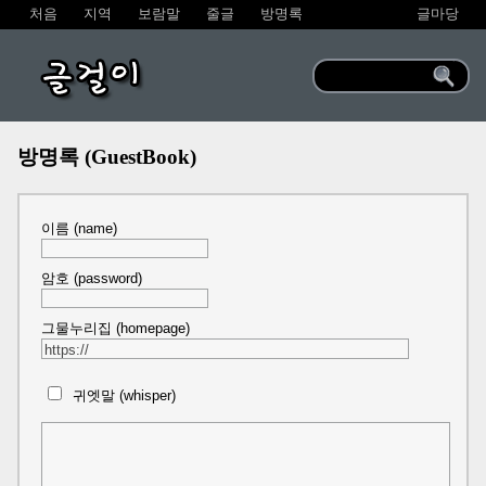
처음
지역
보람말
줄글
방명록
글마당
글걸이
방명록 (GuestBook)
이름 (name)
암호 (password)
그물누리집 (homepage)
귀엣말 (whisper)