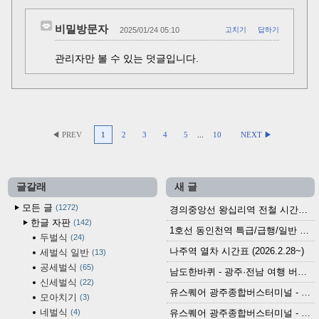
비밀방문자
2025/01/24 05:10
고치기
답하기
관리자만 볼 수 있는 덧글입니다.
◀ PREV
1
2
3
4
5
...
10
NEXT ▶
글갈래
새 글
모든 글
1272
경의중앙선 왕십리역 전철 시간표 (2026.4.20~)
한글 자판
142
1호선 동인천역 특급/급행/일반 전철 시간표 (2026.2.28~)
두벌식
24
나주역 열차 시간표 (2026.2.28~)
세벌식 일반
13
공세벌식
65
남도한바퀴 - 광주·전남 여행 버스 노선 (2026.3.1~5.31)
신세벌식
22
유스퀘어 광주종합버스터미널 - 곡성,순천／화순,보성,율포 방면 시외버스 시간표 (2026.1.31)
모아치기
3
네벌식
4
유스퀘어 광주종합버스터미널 - 담양, 순창, 남원, 무주, 장수, 거창, 대구 방면 시외버스 시간표 (2026...