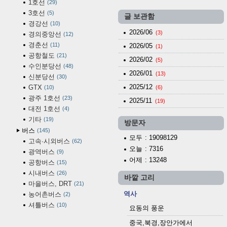
1호선
29
3호선
5
글 보관함
경강선
10
2026/06
(3)
경의중앙선
12
경춘선
11
2026/05
(1)
공항철도
21
2026/02
(5)
수인분당선
48
2026/01
(13)
신분당선
30
2025/12
GTX
10
(6)
광주 1호선
23
2025/11
(19)
대전 1호선
4
기타
19
방문자
버스
145
모두
: 19098129
고속·시외버스
62
오늘
: 7316
광역버스
9
어제
: 13248
공항버스
15
시내버스
26
바깥 고리
마을버스, DRT
21
역사
농어촌버스
2
셔틀버스
10
요동의 풍운
중국,북경,장안가에서