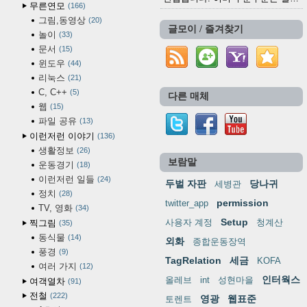
무른연모
166
그림,동영상
20
글모이 / 즐겨찾기
놀이
33
문서
15
윈도우
44
리눅스
21
C, C++
5
다른 매체
웹
15
파일 공유
13
이런저런 이야기
136
생활정보
26
보람말
운동경기
18
이런저런 일들
24
두벌 자판
당나귀
세병관
정치
28
permission
twitter_app
TV, 영화
34
Setup
사용자 계정
청계산
찍그림
35
동식물
14
외화
종합운동장역
풍경
9
TagRelation
세금
KOFA
여러 가지
12
인터웍스
올레브
int
성현마을
여객열차
91
전철
222
영광
웹표준
토렌트