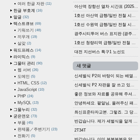
여러 한글 자판
11
아산역 장항선 열차 시간표 (2025.12.30 기준) (무궁화호, ITX-마음, 새마을호, 서해금빛열차)
한글 부호계
16
1호선 아산역 급행/일반 전철 시간표 (2025.12.30~)
말글
32
텍스트큐브
69
1호선 수원역 급행/일반 전철 시간표 (2025.12.30~)
기워쓰기
48
광주시티투어 버스 표지판 (광주역 정류장) (2024?)
끼우개
19
1호선 청량리역 급행/일반 전철 시간표 · 노선도 (2025.12.30~)
살갗
2
워드프레스
14
대전 지선버스 특구1 노선도
라이믹스
9
그물터 관리
90
새 덧글
웹 서버
26
신세벌식 P2의 바탕이 되는 배열이나 주요 기능...
도메인
5
HTML, CSS
12
신세벌식 P2 자판을 잘 쓰고 있습니다. 쓰기 편리...
JavaScript
10
좋은 정보와 자료를 공유해 주셔서 고맙습니다....
PHP
24
MySQL
13
안녕하세요. 팥알님, 올려주신 패치 여러모로 감사...
그물누리
32
최신표준타자교본. 그렇죠. 그 당시에 최신 표준...
굳은연모
73
반갑습니다. 제가 세벌식을 알게 되어 세벌식 써...
부품
45
완제품／주변기기
23
2T34T
전화기
5
반갑습니다. 이미 부분부분은 알려진 정보들이...