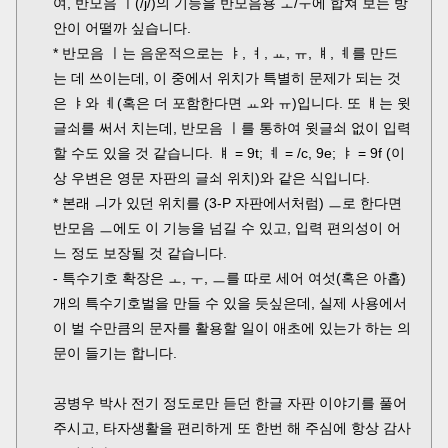
여, 반모음 ㅣ(/j/)의 기능을 반모음용 ㅗ/ㅜ에 합쳐 보는 방
안이 어떨까 싶습니다.
* 반모음 ㅣ는 음운적으로는 ㅑ, ㅕ, ㅛ, ㅠ, ㅒ, ㅖ를 만드
는 데 쓰이는데, 이 중에서 위치가 특별히 문제가 되는 것
은 ㅑ와 ㅖ(혹은 더 포함한다면 ㅛ와 ㅠ)입니다. 또 ㅒ는 윗
글쇠를 써서 치는데, 반모음 ㅣ를 통하여 윗글쇠 없이 입력
할 수도 있을 것 같습니다. ㅒ = 9t; ㅖ = /c, 9e; ㅑ = 9f (이
상 우변은 영문 자판의 글쇠 위치)와 같은 식입니다.
* 본래 ㅢ가 있던 위치를 (3-P 자판에서처럼) ㅡ로 한다면
반모음 ㅡ에도 이 기능을 넘길 수 있고, 입력 편의성이 어
느 정도 보장될 것 같습니다.
- 특수기호 확장은 ㅗ, ㅜ, ㅡ를 따로 세어 여섯(혹은 아홉)
개의 특수기호벌을 만들 수 있을 듯싶은데, 실제 사용에서
이 벌 수만큼의 문자를 활용할 일이 애초에 있는가 하는 의
문이 들기는 합니다.
공병우 박사 전기 정도로만 듣던 한글 자판 이야기를 풀어
주시고, 타자생활을 편리하게 또 한번 해 주심에 항상 감사