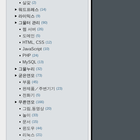
살갗
2
워드프레스
14
라이믹스
9
그물터 관리
90
웹 서버
26
도메인
5
HTML, CSS
12
JavaScript
10
PHP
24
MySQL
13
그물누리
32
굳은연모
73
부품
45
완제품／주변기기
23
전화기
5
무른연모
166
그림,동영상
20
놀이
33
문서
15
윈도우
44
리눅스
21