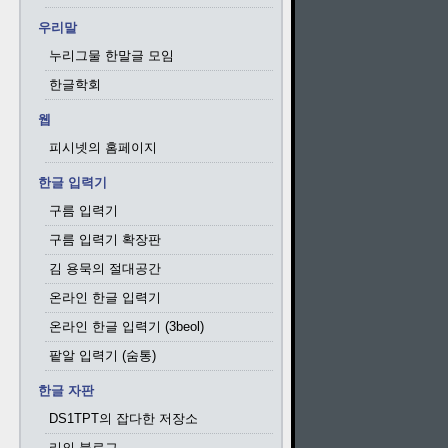
우리말
누리그물 한말글 모임
한글학회
웹
피시넷의 홈페이지
한글 입력기
구름 입력기
구름 입력기 확장판
김 용묵의 절대공간
온라인 한글 입력기
온라인 한글 입력기 (3beol)
팥알 입력기 (숨통)
한글 자판
DS1TPT의 잡다한 저장소
리의 블로그