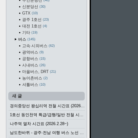
수인분당선
48
신분당선
30
GTX
10
광주 1호선
23
대전 1호선
4
기타
19
버스
145
고속·시외버스
62
광역버스
9
공항버스
15
시내버스
26
마을버스, DRT
21
농어촌버스
2
셔틀버스
10
새 글
경의중앙선 왕십리역 전철 시간표 (2026.4.20~)
1호선 동인천역 특급/급행/일반 전철 시간표 (2026.2.28~)
나주역 열차 시간표 (2026.2.28~)
남도한바퀴 - 광주·전남 여행 버스 노선 (2026.3.1~5.31)