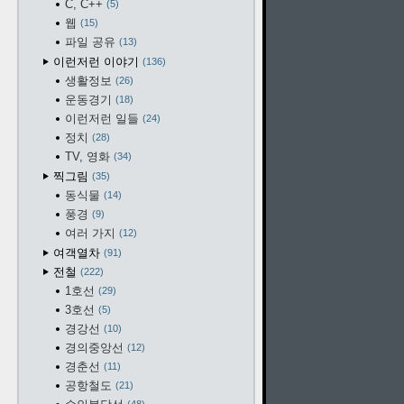
C, C++
5
웹
15
파일 공유
13
이런저런 이야기
136
생활정보
26
운동경기
18
이런저런 일들
24
정치
28
TV, 영화
34
찍그림
35
동식물
14
풍경
9
여러 가지
12
여객열차
91
전철
222
1호선
29
3호선
5
경강선
10
경의중앙선
12
경춘선
11
공항철도
21