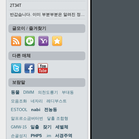
2T34T
반갑습니다. 이미 부분부분은 알려진 정보들이...
글모이 / 즐겨찾기
다른 매체
보람말
동물
DIMM
의천도룡기
부대동
모음조화
네자리
레디부스트
nabi
전농동
ESTOOL
알프르소금버터번
닿홀 조합형
일출
잦기
세벌체
GMW-15
PHP5
서경주역
손골성지
.im