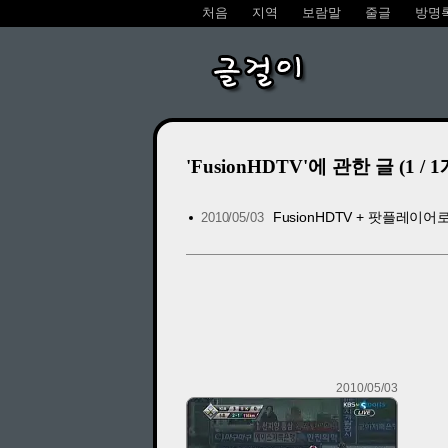
처음
지역
보람말
줄글
방명
글걸이
'FusionHDTV'에 관한 글 (1 / 1
FusionHDTV + 팟플레이
2010/05/03
2010/05/03