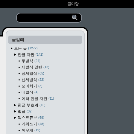
글마당
글갈래
모든 글
1272
한글 자판
142
두벌식
24
세벌식 일반
13
공세벌식
65
신세벌식
22
모아치기
3
네벌식
4
여러 한글 자판
11
한글 부호계
16
말글
32
텍스트큐브
69
기워쓰기
48
끼우개
19