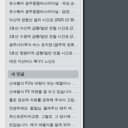
유스퀘어 광주종합버스터미널 - 곡성,순천／화순,보성,율포 방면 시외버스 시간표 (2026.1.31)
유스퀘어 광주종합버스터미널 - 담양, 순창, 남원, 무주, 장수, 거창, 대구 방면 시외버스 시간표 (2026...
아산역 장항선 열차 시간표 (2025.12.30 기준) (무궁화호, ITX-마음, 새마을호, 서해금빛열차)
1호선 아산역 급행/일반 전철 시간표 (2025.12.30~)
1호선 수원역 급행/일반 전철 시간표 (2025.12.30~)
광주시티투어 버스 표지판 (광주역 정류장) (2024?)
1호선 청량리역 급행/일반 전철 시간표 · 노선도 (2025.12.30~)
대전 지선버스 특구1 노선도
새 덧글
신세벌식 P2의 바탕이 되는 배열이나 주요 기능...
신세벌식 P2 자판을 잘 쓰고 있습니다. 쓰기 편리...
좋은 정보와 자료를 공유해 주셔서 고맙습니다....
안녕하세요. 팥알님, 올려주신 패치 여러모로 감사...
최신표준타자교본. 그렇죠. 그 당시에 최신 표준...
반갑습니다. 제가 세벌식을 알게 되어 세벌식 써...